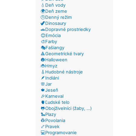
💧Deň vody
🌍Deň zeme
🕒Denný režim
🦖Dinosaury
🚗Dopravné prostriedky
😊Emócia
🎨Farby
🎭Fašiangy
🔺Geometrické tvary
🎃Halloween
🐞Hmyz
🎸Hudobné nástroje
🪶Indiáni
🌸Jar
🍁Jeseň
🎉Karneval
🫀Ľudské telo
🐸Obojživelníci (žaby, ...)
🐍Plazy
👷Povolania
🦴Pravek
💻Programovanie