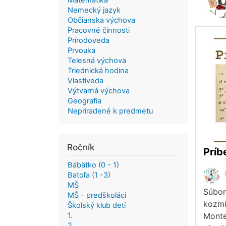
Matematika
Nemecký jazyk
Občianska výchova
Pracovné činnosti
Prírodoveda
Prvouka
Telesná výchova
Triednická hodina
Vlastiveda
Výtvarná výchova
Geografia
Nepriradené k predmetu
Ročník
Príb
Bábätko (0 - 1)
Batoľa (1 -3)
MŠ
Súbor
MŠ - predškoláci
kozmi
Školský klub detí
1.
Montes
2.