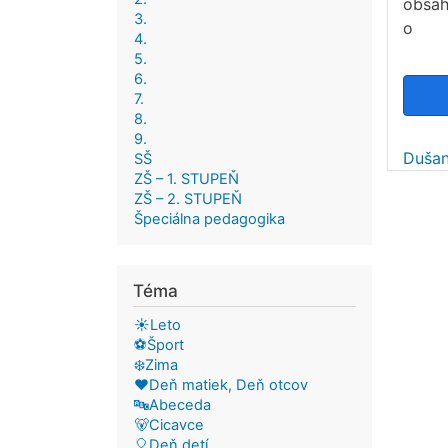
obsah
3.
o
4.
5.
6.
7.
8.
9.
Dušan
SŠ
ZŠ – 1. STUPEŇ
ZŠ – 2. STUPEŇ
Špeciálna pedagogika
Téma
☀️Leto
⚽Šport
❄️Zima
❤️Deň matiek, Deň otcov
🔤Abeceda
🐻Cicavce
🎈Deň detí