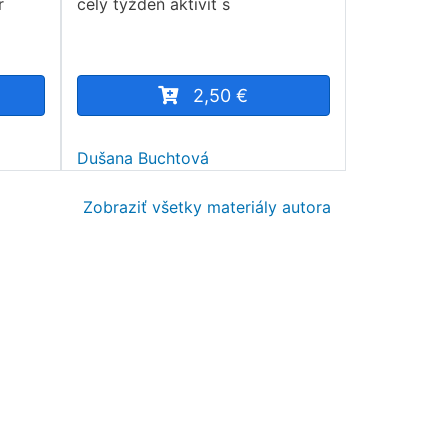
r
celý týždeň aktivít s
2,50 €
Dušana Buchtová
Zobraziť všetky materiály autora