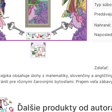
Typ súbo
Predávaj
Nahrané:
Naposled
Zdieľať:
kejpka obsahuje úlohy z matematiky, slovenčiny a angličtiny
ránili pre rôznymi čarovnými bytosťami. Prajem veľa zábav
Ďalšie produkty od auto