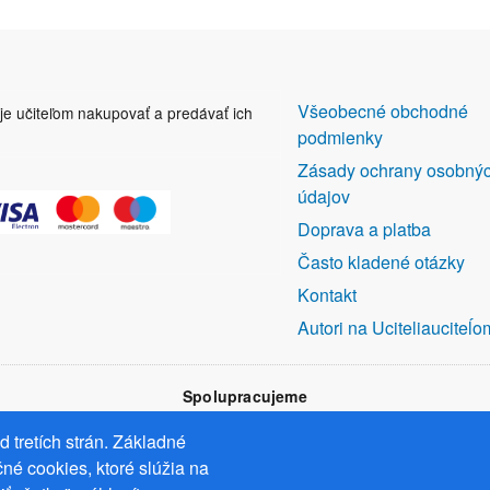
DALŠÍ
Všeobecné obchodné
uje učiteľom nakupovať a predávať ich
ODKAZY
podmienky
Zásady ochrany osobný
údajov
Doprava a platba
Často kladené otázky
Kontakt
Autori na Uciteliauciteĺo
Spolupracujeme
 tretích strán. Základné
né cookies, ktoré slúžia na