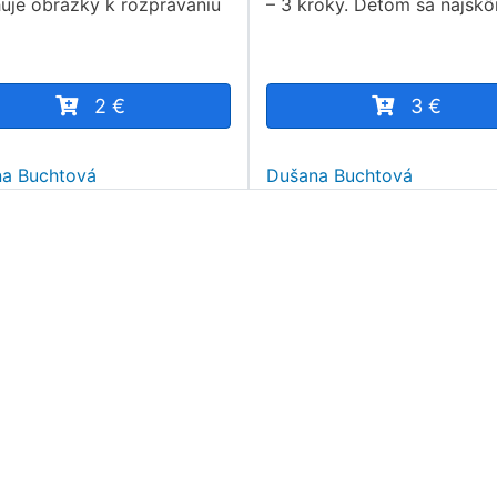
uje obrázky k rozprávaniu
– 3 kroky. Deťom sa najskô
2 €
3 €
a Buchtová
Dušana Buchtová