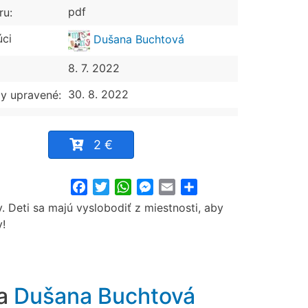
pdf
ru:
úci
Dušana Buchtová
8. 7. 2022
30. 8. 2022
y upravené:
2 €
Facebook
Twitter
WhatsApp
Messenger
Email
Share
. Deti sa majú vyslobodiť z miestnosti, aby
y!
ra
Dušana Buchtová