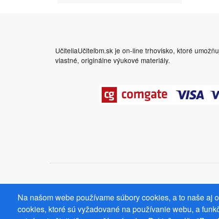
UčiteliaUčiteľom.sk je on-line trhovisko, ktoré umožň
vlastné, originálne výukové materiály.
Na našom webe používame súbory cookies, a to naše aj od
cookies, ktoré sú vyžadované na používanie webu, a funkč