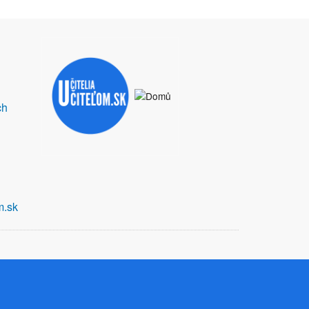
ch
m.sk