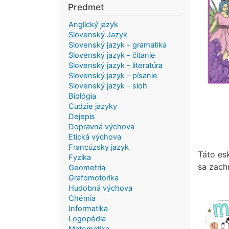
Predmet
Anglický jazyk
Slovenský Jazyk
Slovenský jazyk - gramatika
Slovenský jazyk - čítanie
Slovenský jazyk - literatúra
Slovenský jazyk - písanie
Slovenský jazyk - sloh
Biológia
Cudzie jazyky
Dejepis
Dopravná výchova
Etická výchova
Francúzsky jazyk
Táto es
Fyzika
sa zach
Geometria
Grafomotorika
Hudobná výchova
Chémia
Informatika
Logopédia