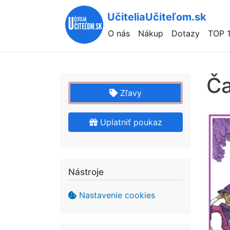
UčiteliaUčiteľom.sk
Hlavní
O nás
Nákup
Dotazy
TOP 
navigace
Ča
Zľavy
Uplatniť poukaz
Nástroje
Nastavenie cookies