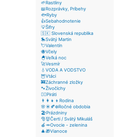
🌱Rastliny
📖Rozprávky, Príbehy
🐟Ryby
👍Sebahodnotenie
💡Šifry
🇸🇰 Slovenská republika
🎠Svätý Martin
💘Valentín
🐝Včely
🐣Veľká noc
🚀Vesmír
💧VODA A VODSTVO
🦉Vtáci
🚒Záchranné zložky
🐾Živočíchy
🏴‍☠️Piráti
👨‍👩‍👧‍👦Rodina
🌸☀️🍂❄️Ročné obdobia
🏖️Prázdniny
🎅👹Čerti / Svätý Mikuláš
🍎🥕Ovocie - zelenina
🎄🎁Vianoce