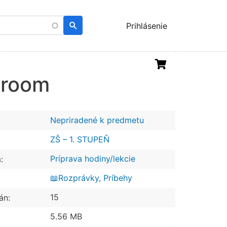
Menu
Prihlásenie
uživatelského
účtu
 room
Nepriradené k predmetu
ZŠ – 1. STUPEŇ
Príprava hodiny/lekcie
:
📖Rozprávky, Príbehy
15
án:
5.56 MB