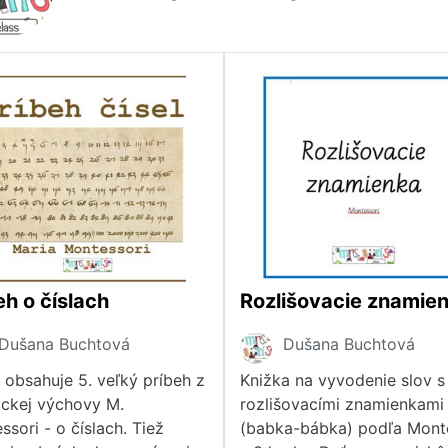
eh o číslach
Dušana Buchtová
Dušana Buchtová
 obsahuje 5. veľký príbeh z
Knižka na vyvodenie slov s
ckej výchovy M.
rozlišovacími znamienkami
sori - o číslach. Tiež
(babka-bábka) podľa Mont