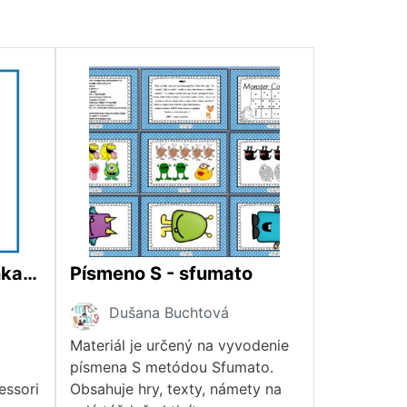
Rozlišovacie znamienka - slová (babka-bábka)
Písmeno S - sfumato
Dušana Buchtová
Materiál je určený na vyvodenie
písmena S metódou Sfumato.
essori
Obsahuje hry, texty, námety na