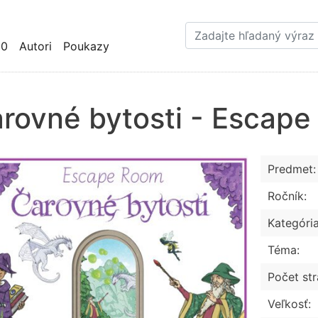
Skočiť
na
hlavný
10
Autori
Poukazy
obsah
rovné bytosti - Escape
Predmet:
Ročník:
Kategória
Téma:
Počet str
Veľkosť: