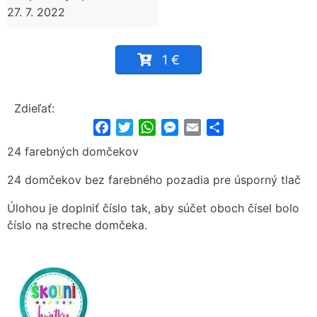
27. 7. 2022
1 €
Zdieľať:
Facebook
Twitter
WhatsApp
Messenger
Email
Share
24 farebných domčekov
24 domčekov bez farebného pozadia pre úsporný tlač
Úlohou je doplniť číslo tak, aby súčet oboch čísel bolo
číslo na streche domčeka.