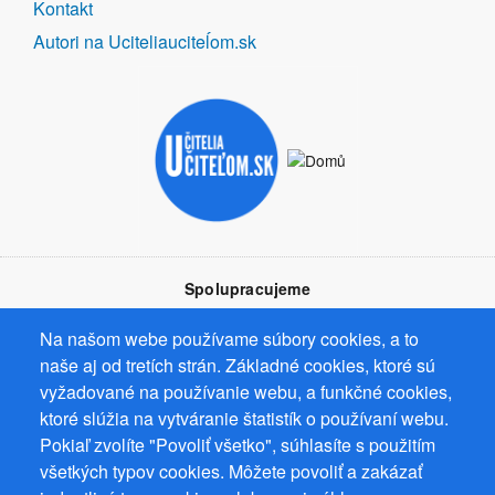
Kontakt
Autori na Uciteliauciteĺom.sk
Spolupracujeme
Na našom webe používame súbory cookies, a to
naše aj od tretích strán. Základné cookies, ktoré sú
vyžadované na používanie webu, a funkčné cookies,
ktoré slúžia na vytváranie štatistík o používaní webu.
Prevádzkovateľ: Mgr. Bc. Žaneta Radimecká, MBA, Ostrov 256, 561
Pokiaľ zvolíte "Povoliť všetko", súhlasíte s použitím
22 Ostrov, IČ 08993033, DIČ CZ9161263958
všetkých typov cookies. Môžete povoliť a zakázať
© 2026
PuzzleWebs
s.r.o.