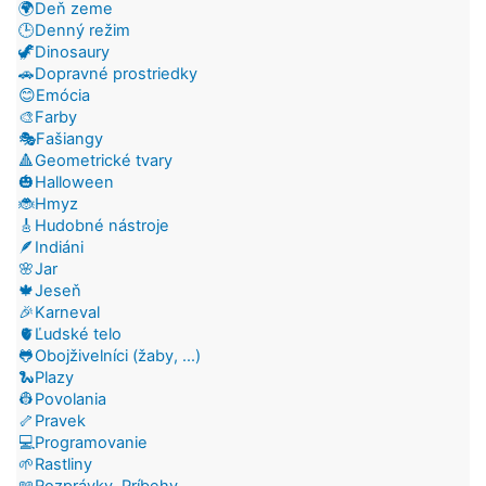
🌍Deň zeme
🕒Denný režim
🦖Dinosaury
🚗Dopravné prostriedky
😊Emócia
🎨Farby
🎭Fašiangy
🔺Geometrické tvary
🎃Halloween
🐞Hmyz
🎸Hudobné nástroje
🪶Indiáni
🌸Jar
🍁Jeseň
🎉Karneval
🫀Ľudské telo
🐸Obojživelníci (žaby, ...)
🐍Plazy
👷Povolania
🦴Pravek
💻Programovanie
🌱Rastliny
📖Rozprávky, Príbehy