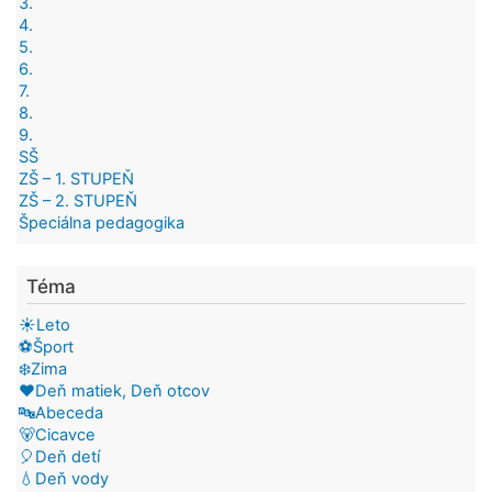
3.
4.
5.
6.
7.
8.
9.
SŠ
ZŠ – 1. STUPEŇ
ZŠ – 2. STUPEŇ
Špeciálna pedagogika
Téma
☀️Leto
⚽Šport
❄️Zima
❤️Deň matiek, Deň otcov
🔤Abeceda
🐻Cicavce
🎈Deň detí
💧Deň vody