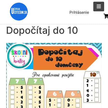
Skočiť
na
Menu
Prihlásenie
hlavný
uživatelsk
obsah
Dopočítaj do 10
účtu