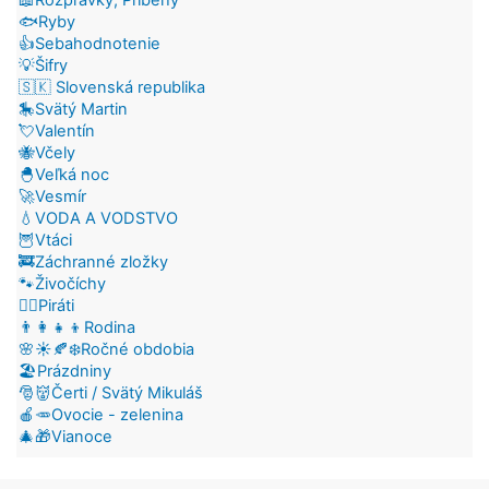
🐟Ryby
👍Sebahodnotenie
💡Šifry
🇸🇰 Slovenská republika
🎠Svätý Martin
💘Valentín
🐝Včely
🐣Veľká noc
🚀Vesmír
💧VODA A VODSTVO
🦉Vtáci
🚒Záchranné zložky
🐾Živočíchy
🏴‍☠️Piráti
👨‍👩‍👧‍👦Rodina
🌸☀️🍂❄️Ročné obdobia
🏖️Prázdniny
🎅👹Čerti / Svätý Mikuláš
🍎🥕Ovocie - zelenina
🎄🎁Vianoce