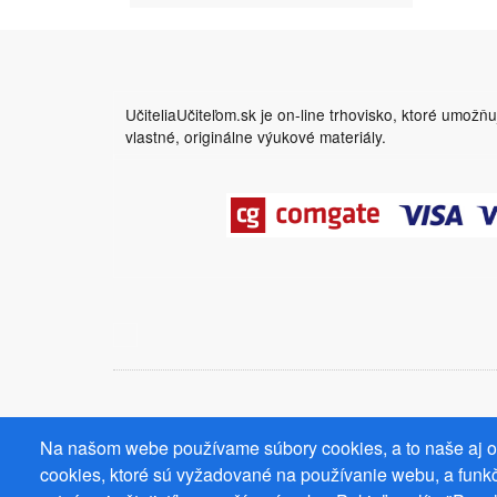
UčiteliaUčiteľom.sk je on-line trhovisko, ktoré umožň
vlastné, originálne výukové materiály.
Na našom webe používame súbory cookies, a to naše aj od
cookies, ktoré sú vyžadované na používanie webu, a funkč