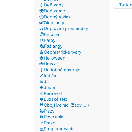
Tatia
💧Deň vody
🌍Deň zeme
🕒Denný režim
🦖Dinosaury
🚗Dopravné prostriedky
😊Emócia
🎨Farby
🎭Fašiangy
🔺Geometrické tvary
🎃Halloween
🐞Hmyz
🎸Hudobné nástroje
🪶Indiáni
🌸Jar
🍁Jeseň
🎉Karneval
🫀Ľudské telo
🐸Obojživelníci (žaby, ...)
🐍Plazy
👷Povolania
🦴Pravek
💻Programovanie