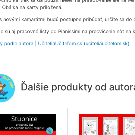
chto kartiek sa dá použiť nielen na priraďovanie ale na veľ
. Obálka na karty priložená.
s novými kamarátmi budú postupne pribúdať, určite sa do 
 sú aj pracovné listy od Pianissimi na precvičenie nôt na k
y podle autora | UčiteliaUčiteľom.sk (uciteliaucitelom.sk)
Ďalšie produkty od auto