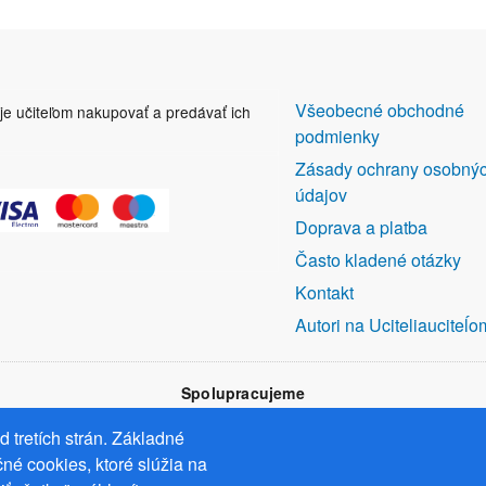
DALŠÍ
Všeobecné obchodné
uje učiteľom nakupovať a predávať ich
ODKAZY
podmienky
Zásady ochrany osobný
údajov
Doprava a platba
Často kladené otázky
Kontakt
Autori na Uciteliauciteĺo
Spolupracujeme
 tretích strán. Základné
né cookies, ktoré slúžia na