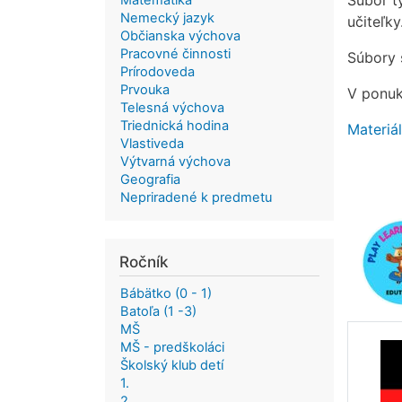
Súbor tý
Matematika
Nemecký jazyk
učiteľky
Občianska výchova
Pracovné činnosti
Súbory 
Prírodoveda
Prvouka
V ponuke
Telesná výchova
Triednická hodina
Materiál
Vlastiveda
Výtvarná výchova
Geografia
Nepriradené k predmetu
Ročník
Bábätko (0 - 1)
Batoľa (1 -3)
MŠ
MŠ - predškoláci
Školský klub detí
1.
2.