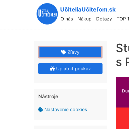
UčiteliaUčiteľom.sk
Hlavní
O nás
Nákup
Dotazy
TOP 
navigace
St
Zľavy
s 
Uplatniť poukaz
Nástroje
Nastavenie cookies