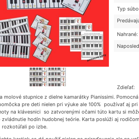
Typ súbo
Predávaj
Nahrané:
Naposled
Zdieľať:
a molové stupnice z dielne kamarátky Pianissimi. Pomocná 
pomôcka pre deti nielen pri výuke ale 100% používať aj pr
noty na klávesnici so zatvorenými očami túto kartu si môže
 zvládnutie hodín hudobnej teórie. Karta poslúži aj rodičom
 rozkotúľali po izbe.