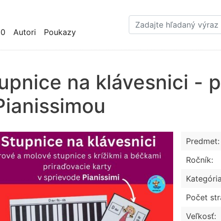
Skočiť
na
hlavný
10
Autori
Poukazy
obsah
upnice na klávesnici - 
Pianissimou
Predmet:
Ročník:
Kategória
Počet str
Veľkosť: