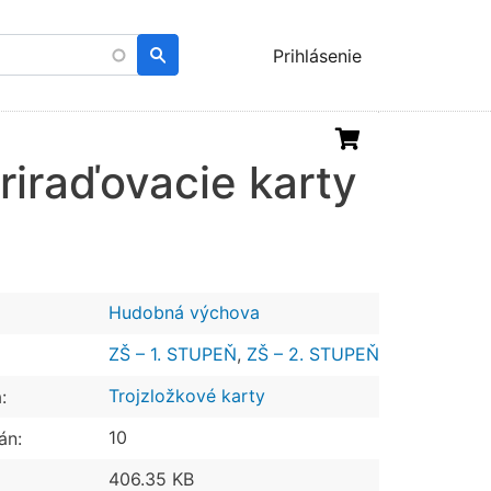
Menu
Prihlásenie
uživatelského
účtu
priraďovacie karty
Hudobná výchova
ZŠ – 1. STUPEŇ
,
ZŠ – 2. STUPEŇ
Trojzložkové karty
:
10
án:
406.35 KB