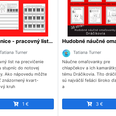
Stupnice - pracovný list na zápis stupníc do notovej osnovy
Tatiana Turner
Tatiana Turner
vný list na precvičenie
Náučne omaľovanky pre
u stupníc do notovej
chlapčekov a ich kamarátk
y. Ako nápovedu môžte
tému Dráčikovia. Títo dráč
ť znázornený kvart-
sú najväčší fešáci široko ď
ový kruh
a
1 €
3 €