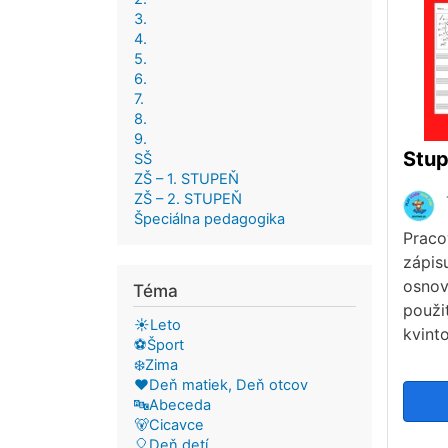
3.
4.
5.
6.
7.
8.
9.
SŠ
ZŠ – 1. STUPEŇ
ZŠ – 2. STUPEŇ
Špeciálna pedagogika
Praco
zápis
osnov
Téma
použi
☀️Leto
kvint
⚽Šport
❄️Zima
❤️Deň matiek, Deň otcov
🔤Abeceda
🐻Cicavce
🎈Deň detí