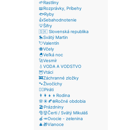
🌱Rastliny
📖Rozprávky, Príbehy
🐟Ryby
👍Sebahodnotenie
💡Šifry
🇸🇰 Slovenská republika
🎠Svätý Martin
💘Valentín
🐝Včely
🐣Veľká noc
🚀Vesmír
💧VODA A VODSTVO
🦉Vtáci
🚒Záchranné zložky
🐾Živočíchy
🏴‍☠️Piráti
👨‍👩‍👧‍👦Rodina
🌸☀️🍂❄️Ročné obdobia
🏖️Prázdniny
🎅👹Čerti / Svätý Mikuláš
🍎🥕Ovocie - zelenina
🎄🎁Vianoce