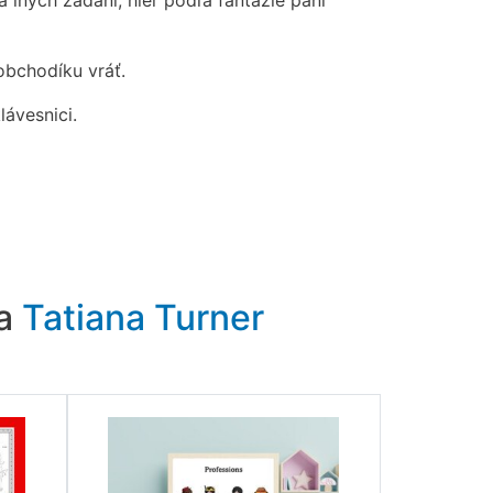
a iných zadaní, hier podľa fantázie pani
obchodíku vráť.
lávesnici.
ra
Tatiana Turner