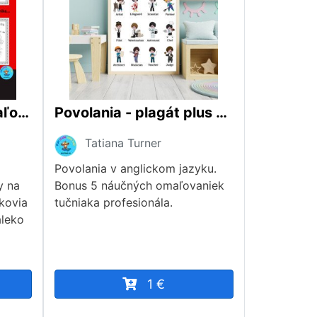
Hudobné náučné omaľovanky - Dráčikovia
Povolania - plagát plus bonus
Tatiana Turner
Povolania v anglickom jazyku.
y na
Bonus 5 náučných omaľovaniek
ikovia
tučniaka profesionála.
aleko
1 €