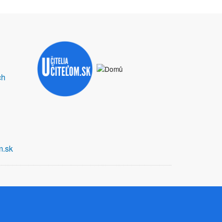
ch
m.sk