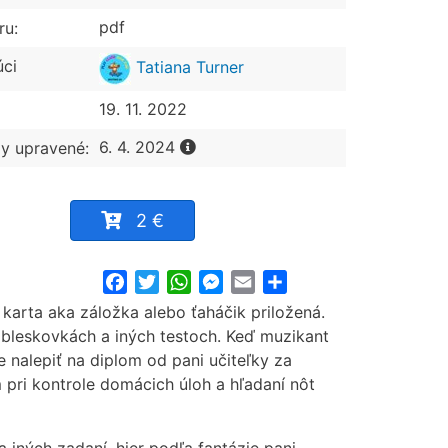
pdf
ru:
úci
Tatiana Turner
19. 11. 2022
6. 4. 2024
y upravené:
2 €
Facebook
Twitter
WhatsApp
Messenger
Email
Share
karta aka záložka alebo ťaháčik priložená.
i bleskovkách a iných testoch. Keď muzikant
 nalepiť na diplom od pani učiteľky za
 pri kontrole domácich úloh a hľadaní nôt