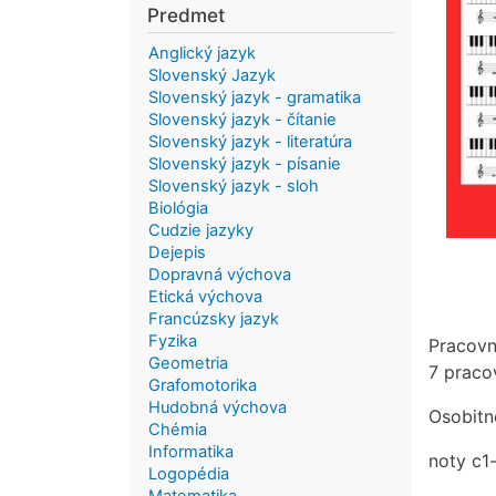
Predmet
Anglický jazyk
Slovenský Jazyk
Slovenský jazyk - gramatika
Slovenský jazyk - čítanie
Slovenský jazyk - literatúra
Slovenský jazyk - písanie
Slovenský jazyk - sloh
Biológia
Cudzie jazyky
Dejepis
Dopravná výchova
Etická výchova
Francúzsky jazyk
Fyzika
Pracovn
Geometria
7 praco
Grafomotorika
Hudobná výchova
Osobitn
Chémia
Informatika
noty c1
Logopédia