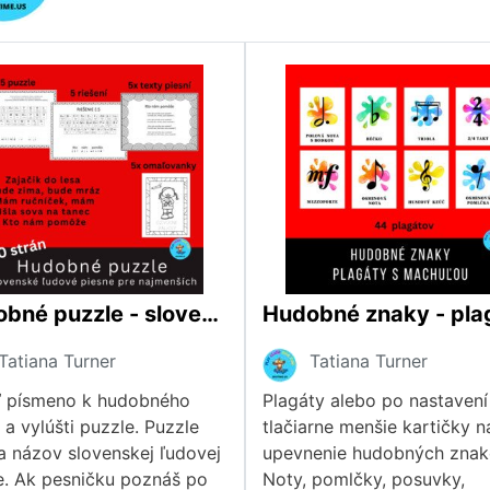
Hudobné puzzle - slovenské ľudové piesne pre najmenších
Tatiana Turner
Tatiana Turner
ď písmeno k hudobného
Plagáty alebo po nastavení
 a vylúšti puzzle. Puzzle
tlačiarne menšie kartičky n
a názov slovenskej ľudovej
upevnenie hudobných znak
e. Ak pesničku poznáš po
Noty, pomlčky, posuvky,