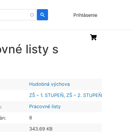
Menu
Prihlásenie
uživatelského
účtu
vné listy s
Hudobná výchova
ZŠ – 1. STUPEŇ
,
ZŠ – 2. STUPEŇ
Pracovné listy
:
8
án:
343.69 KB