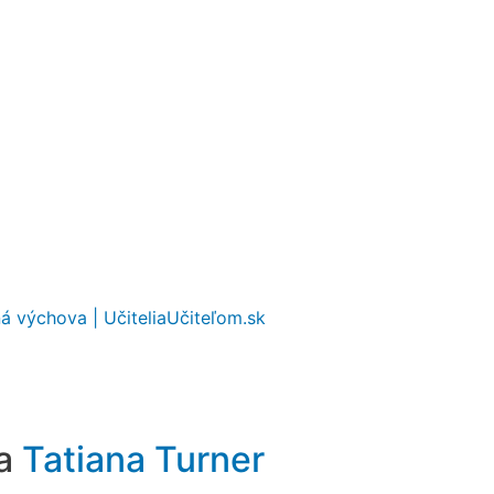
ná výchova | UčiteliaUčiteľom.sk
ra
Tatiana Turner