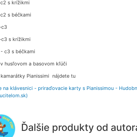
c2 s krížikmi
-c2 s béčkami
2-c3
-c3 s krížikmi
 - c3 s béčkami
 v husľovom a basovom kľúči
 kamarátky Pianissimi nájdete tu
e na klávesnici - priraďovacie karty s Pianissimou - Hudob
aucitelom.sk)
Ďalšie produkty od auto