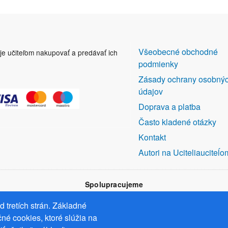
DALŠÍ
Všeobecné obchodné
uje učiteľom nakupovať a predávať ich
ODKAZY
podmienky
Zásady ochrany osobný
údajov
Doprava a platba
Často kladené otázky
Kontakt
Autori na Uciteliauciteĺo
Spolupracujeme
 tretích strán. Základné
né cookies, ktoré slúžia na