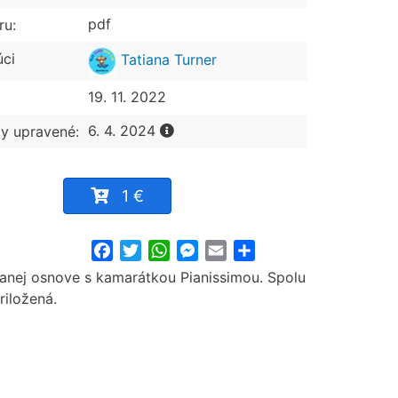
pdf
ru:
úci
Tatiana Turner
19. 11. 2022
6. 4. 2024
y upravené:
1 €
Facebook
Twitter
WhatsApp
Messenger
Email
Share
vanej osnove s kamarátkou Pianissimou. Spolu
riložená.