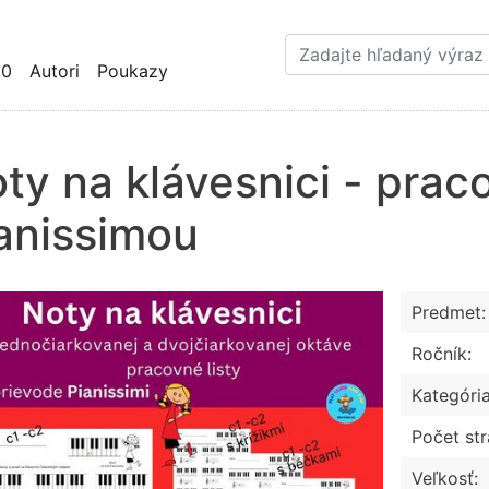
Skočiť
na
hlavný
10
Autori
Poukazy
obsah
ty na klávesnici - praco
anissimou
Predmet:
Ročník:
Kategória
Počet str
Veľkosť: