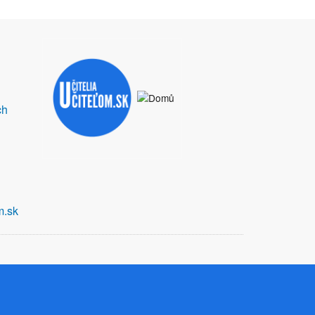
ch
m.sk