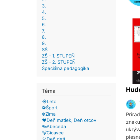
3.
4.
5.
6.
7.
8.
9.
SŠ
ZŠ – 1. STUPEŇ
ZŠ – 2. STUPEŇ
Špeciálna pedagogika
Téma
☀️Leto
⚽Šport
❄️Zima
Prira
❤️Deň matiek, Deň otcov
znaku
🔤Abeceda
ukrýv
🐻Cicavce
piesn
🎈Deň detí