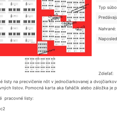
Typ súbo
Predávaj
Nahrané:
Naposled
Zdieľať:
é listy na precvičenie nôt v jednočiarkovanej a dvojčiarko
vných listov. Pomocná karta aka ťaháčik alebo záložka je p
é pracovné listy:
-c2