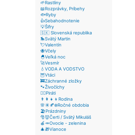
🌱Rastliny
📖Rozprávky, Príbehy
🐟Ryby
👍Sebahodnotenie
💡Šifry
🇸🇰 Slovenská republika
🎠Svätý Martin
💘Valentín
🐝Včely
🐣Veľká noc
🚀Vesmír
💧VODA A VODSTVO
🦉Vtáci
🚒Záchranné zložky
🐾Živočíchy
🏴‍☠️Piráti
👨‍👩‍👧‍👦Rodina
🌸☀️🍂❄️Ročné obdobia
🏖️Prázdniny
🎅👹Čerti / Svätý Mikuláš
🍎🥕Ovocie - zelenina
🎄🎁Vianoce