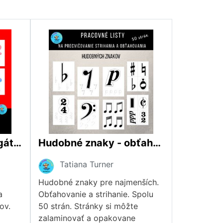
Hudobné znaky - plagáty s machuľou
Hudobné znaky - obťahovanie, strihanie
Tatiana Turner
Hudobné znaky pre najmenších.
a
Obťahovanie a strihanie. Spolu
ov.
50 strán. Stránky si môžte
zalaminovať a opakovane