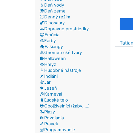
💧Deň vody
🌍Deň zeme
🕒Denný režim
🦖Dinosaury
🚗Dopravné prostriedky
😊Emócia
🎨Farby
Tatia
🎭Fašiangy
🔺Geometrické tvary
🎃Halloween
🐞Hmyz
🎸Hudobné nástroje
🪶Indiáni
🌸Jar
🍁Jeseň
🎉Karneval
🫀Ľudské telo
🐸Obojživelníci (žaby, ...)
🐍Plazy
👷Povolania
🦴Pravek
💻Programovanie