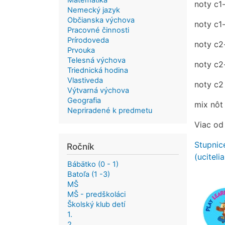
Matematika
noty c1-
Nemecký jazyk
Občianska výchova
noty c1
Pracovné činnosti
Prírodoveda
noty c
Prvouka
Telesná výchova
noty c2
Triednická hodina
Vlastiveda
noty c2
Výtvarná výchova
Geografia
mix nôt
Nepriradené k predmetu
Viac od
Stupnic
Ročník
(uciteli
Bábätko (0 - 1)
Batoľa (1 -3)
MŠ
MŠ - predškoláci
Školský klub detí
1.
2.