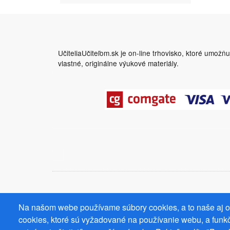
UčiteliaUčiteľom.sk je on-line trhovisko, ktoré umožň
vlastné, originálne výukové materiály.
Na našom webe používame súbory cookies, a to naše aj od
cookies, ktoré sú vyžadované na používanie webu, a funkč