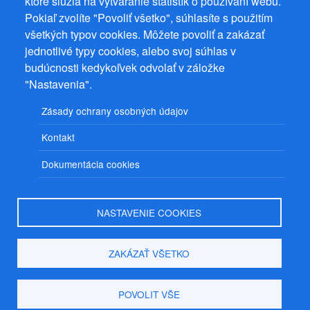
ktoré slúžia na vytváranie štatistík o používaní webu.
22 Ostrov, IČ 08993033, DIČ CZ9161263958
Pokiaľ zvolíte "Povoliť všetko", súhlasíte s použitím
© 2026
PuzzleWebs
s.r.o.
všetkých typov cookies. Môžete povoliť a zakázať
jednotlivé typy cookies, alebo svoj súhlas v
budúcnosti kedykoľvek odvolať v záložke
"Nastavenia".
Zásady ochrany osobných údajov
Kontakt
Dokumentácia cookies
NASTAVENIE COOKIES
ZAKÁZAŤ VŠETKO
POVOLIT VŠE