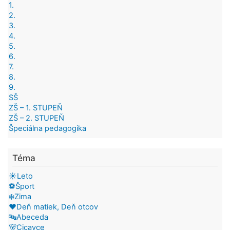
1.
2.
3.
4.
5.
6.
7.
8.
9.
SŠ
ZŠ – 1. STUPEŇ
ZŠ – 2. STUPEŇ
Špeciálna pedagogika
Téma
☀️Leto
⚽Šport
❄️Zima
❤️Deň matiek, Deň otcov
🔤Abeceda
🐻Cicavce