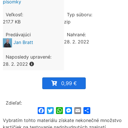
písomky
Veľkosť:
Typ súboru:
217.7 KB
zip
Predávajúci
Nahrané:
28. 2. 2022
Jan Bratt
Naposledy upravené:
28. 2. 2022
0,99 €
Zdieľať:
Facebook
Twitter
WhatsApp
Messenger
Email
Share
Vybratím tohto materiálu získate nekonečné množstvo
kartičiek na testovanie nadobudnutých znalostí