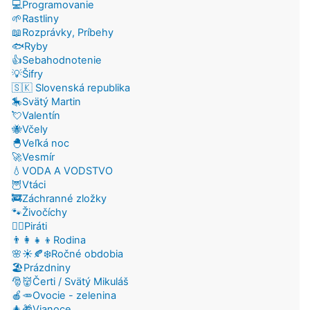
💻Programovanie
🌱Rastliny
📖Rozprávky, Príbehy
🐟Ryby
👍Sebahodnotenie
💡Šifry
🇸🇰 Slovenská republika
🎠Svätý Martin
💘Valentín
🐝Včely
🐣Veľká noc
🚀Vesmír
💧VODA A VODSTVO
🦉Vtáci
🚒Záchranné zložky
🐾Živočíchy
🏴‍☠️Piráti
👨‍👩‍👧‍👦Rodina
🌸☀️🍂❄️Ročné obdobia
🏖️Prázdniny
🎅👹Čerti / Svätý Mikuláš
🍎🥕Ovocie - zelenina
🎄🎁Vianoce