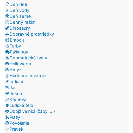
🎈Deň detí
💧Deň vody
🌍Deň zeme
🕒Denný režim
🦖Dinosaury
🚗Dopravné prostriedky
😊Emócia
🎨Farby
🎭Fašiangy
🔺Geometrické tvary
🎃Halloween
🐞Hmyz
🎸Hudobné nástroje
🪶Indiáni
🌸Jar
🍁Jeseň
🎉Karneval
🫀Ľudské telo
🐸Obojživelníci (žaby, ...)
🐍Plazy
👷Povolania
🦴Pravek