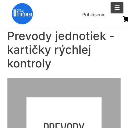
Skočiť
na
Menu
Prihlásenie
hlavný
uživatelsk
obsah
Prevody jednotiek -
účtu
kartičky rýchlej
kontroly