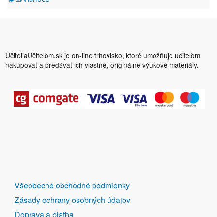
UčiteliaUčiteľom.sk je on-line trhovisko, ktoré umožňuje učiteľom
nakupovať a predávať ich vlastné, originálne výukové materiály.
DALŠÍ
Všeobecné obchodné podmienky
ODKAZY
Zásady ochrany osobných údajov
Doprava a platba