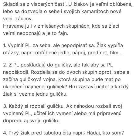
Skladá sa z viacerých častí. U žiakov je veľmi obľúbená,
lebo sa dozvedia o sebe i svojich kamarátoch nové
veci, záujmy.
Hrávame ju i v zmiešaných skupinách, kde sa žiaci
veľmi nepoznajú a je to fajn.
1. Vyplniť PL za seba, ale nepodpísať sa. Žiak vypĺňa
otázky, napr.: obľúbené jedlo, nápoj, predmet, film....
2. Z PL poskladajú do guličky, ale tak aby sa PL
nepoškodil. Rozdelia sa do dvoch skupín oproti sebe a
začína guličková vojna. Ktorá skupina bude mať po
ukončení najmenej guličiek? Hru zastaví učiteľ a každý
žiak si vezme jednu guličku.
3. Každý si rozbalí guličku. Ak náhodou rozbalí svoj
vyplnený PL, učiteľ ich vymení alebo má pripravenú
dopredu aj svoju guličku.
4. Prvý žiak pred tabuľou číta napr.: Hádaj, kto som?