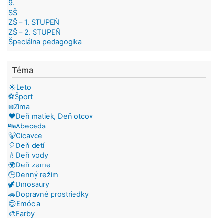
9.
SŠ
ZŠ – 1. STUPEŇ
ZŠ – 2. STUPEŇ
Špeciálna pedagogika
Téma
☀️Leto
⚽Šport
❄️Zima
❤️Deň matiek, Deň otcov
🔤Abeceda
🐻Cicavce
🎈Deň detí
💧Deň vody
🌍Deň zeme
🕒Denný režim
🦖Dinosaury
🚗Dopravné prostriedky
😊Emócia
🎨Farby