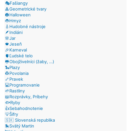
🎭Fašiangy
🔺Geometrické tvary
🎃Halloween
🐞Hmyz
🎸Hudobné nástroje
🪶Indiáni
🌸Jar
🍁Jeseň
🎉Karneval
🫀Ľudské telo
🐸Obojživelníci (žaby, ...)
🐍Plazy
👷Povolania
🦴Pravek
💻Programovanie
🌱Rastliny
📖Rozprávky, Príbehy
🐟Ryby
👍Sebahodnotenie
💡Šifry
🇸🇰 Slovenská republika
🎠Svätý Martin