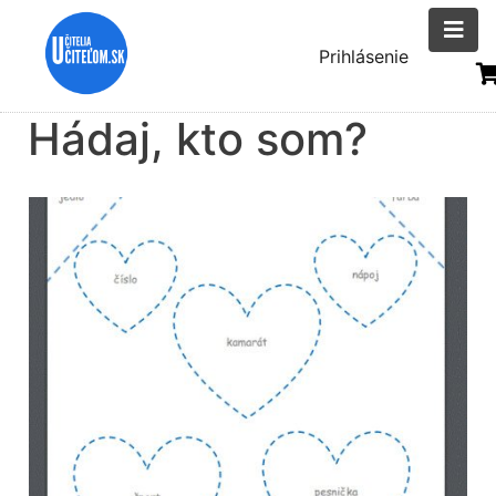
Skočiť
na
Menu
Prihlásenie
hlavný
uživatelsk
obsah
Hádaj, kto som?
účtu