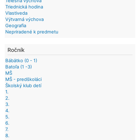
Telesná výchova
Triednická hodina
Vlastiveda
Výtvarná výchova
Geografia
Nepriradené k predmetu
Ročník
Bábätko (0 - 1)
Batoľa (1 -3)
MŠ
MŠ - predškoláci
Školský klub detí
1.
2.
3.
4.
5.
6.
7.
8.