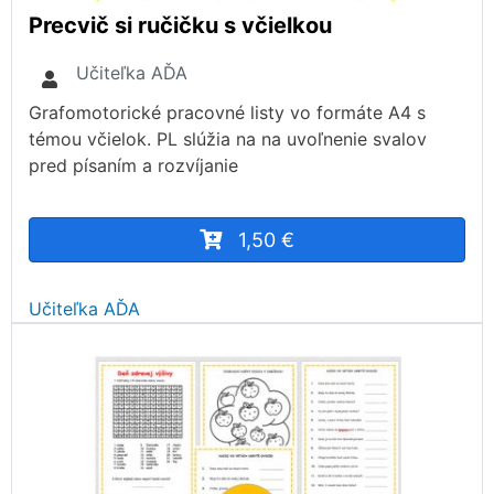
Precvič si ručičku s včielkou
Učiteľka AĎA
Grafomotorické pracovné listy vo formáte A4 s
témou včielok. PL slúžia na na uvoľnenie svalov
pred písaním a rozvíjanie
1,50 €
Učiteľka AĎA