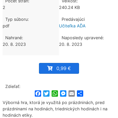
Počet strán:
Veľkosť:
2
240.24 KB
Typ súboru:
Predávajúci
pdf
Učiteľka AĎA
Nahrané:
Naposledy upravené:
20. 8. 2023
20. 8. 2023
0,99 €
Zdieľať:
Facebook
Twitter
WhatsApp
Messenger
Email
Share
Výborná hra, ktorá je využitá po prázdninách, pred
prázdninami na hodinách, triednických hodinách i na
hodinách etiky.