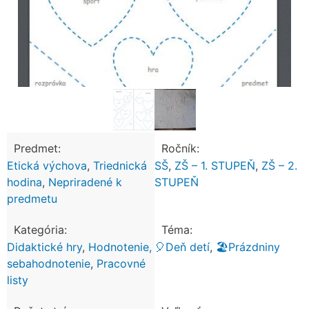
Predmet:
Ročník:
Etická výchova
,
Triednická
SŠ
,
ZŠ – 1. STUPEŇ
,
ZŠ – 2.
hodina
,
Nepriradené k
STUPEŇ
predmetu
Kategória:
Téma:
Didaktické hry
,
Hodnotenie,
🎈Deň detí
,
🏖️Prázdniny
sebahodnotenie
,
Pracovné
listy