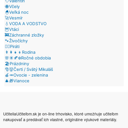
💘Valentín
🐝Včely
🐣Veľká noc
🚀Vesmír
💧VODA A VODSTVO
🦉Vtáci
🚒Záchranné zložky
🐾Živočíchy
🏴‍☠️Piráti
👨‍👩‍👧‍👦Rodina
🌸☀️🍂❄️Ročné obdobia
🏖️Prázdniny
🎅👹Čerti / Svätý Mikuláš
🍎🥕Ovocie - zelenina
🎄🎁Vianoce
UčiteliaUčiteľom.sk je on-line trhovisko, ktoré umožňuje učiteľom
nakupovať a predávať ich vlastné, originálne výukové materiály.