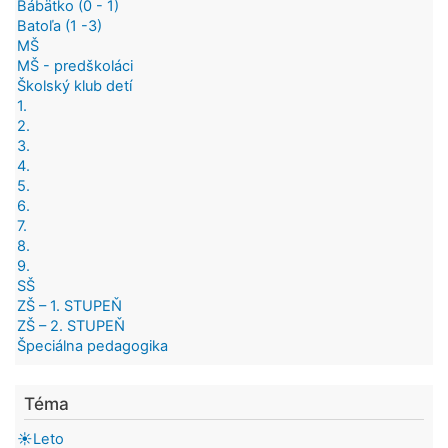
Bábätko (0 - 1)
Batoľa (1 -3)
MŠ
MŠ - predškoláci
Školský klub detí
1.
2.
3.
4.
5.
6.
7.
8.
9.
SŠ
ZŠ – 1. STUPEŇ
ZŠ – 2. STUPEŇ
Špeciálna pedagogika
Téma
☀️Leto