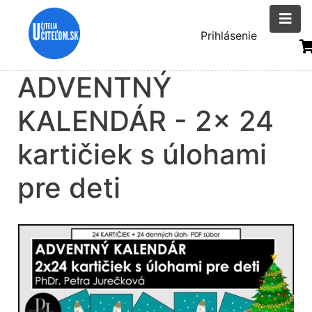
Skočiť
na
Menu
Prihlásenie
hlavný
uživatelsk
obsah
ADVENTNÝ
účtu
KALENDÁR - 2x 24
kartičiek s úlohami
pre deti