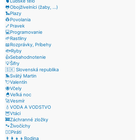
🫀Ľudské telo
🐸Obojživelníci (žaby, ...)
🐍Plazy
👷Povolania
🦴Pravek
💻Programovanie
🌱Rastliny
📖Rozprávky, Príbehy
🐟Ryby
👍Sebahodnotenie
💡Šifry
🇸🇰 Slovenská republika
🎠Svätý Martin
💘Valentín
🐝Včely
🐣Veľká noc
🚀Vesmír
💧VODA A VODSTVO
🦉Vtáci
🚒Záchranné zložky
🐾Živočíchy
🏴‍☠️Piráti
👨‍👩‍👧‍👦Rodina