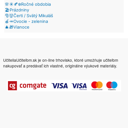
🌸☀️🍂❄️Ročné obdobia
🏖️Prázdniny
🎅👹Čerti / Svätý Mikuláš
🍎🥕Ovocie - zelenina
🎄🎁Vianoce
UčiteliaUčiteľom.sk je on-line trhovisko, ktoré umožňuje učiteľom
nakupovať a predávať ich vlastné, originálne výukové materiály.