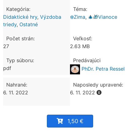
Kategória:
Téma:
Didaktické hry
,
Výzdoba
❄️Zima
,
🎄🎁Vianoce
triedy
,
Ostatné
Počet strán:
Veľkosť:
27
2.63 MB
Typ súboru:
Predávajúci
pdf
PhDr. Petra Ressel
Nahrané:
Naposledy upravené:
6. 11. 2022
6. 11. 2022
1,50 €