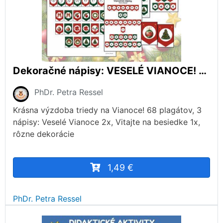
Dekoračné nápisy: VESELÉ VIANOCE! - VITAJTE NA BESIEDKE!
PhDr. Petra Ressel
Krásna výzdoba triedy na Vianoce! 68 plagátov, 3
nápisy: Veselé Vianoce 2x, Vitajte na besiedke 1x,
rôzne dekorácie
1,49 €
PhDr. Petra Ressel