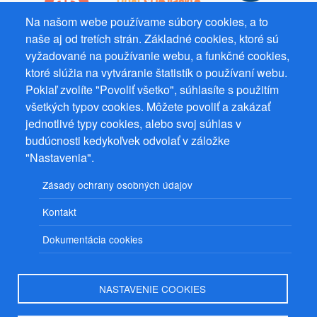
Na našom webe používame súbory cookies, a to
naše aj od tretích strán. Základné cookies, ktoré sú
vyžadované na používanie webu, a funkčné cookies,
Prevádzkovateľ: Mgr. Bc. Žaneta Radimecká, MBA, Ostrov 256, 561
22 Ostrov, IČ 08993033, DIČ CZ9161263958
ktoré slúžia na vytváranie štatistík o používaní webu.
Pokiaľ zvolíte "Povoliť všetko", súhlasíte s použitím
© 2026
PuzzleWebs
s.r.o.
všetkých typov cookies. Môžete povoliť a zakázať
jednotlivé typy cookies, alebo svoj súhlas v
budúcnosti kedykoľvek odvolať v záložke
"Nastavenia".
Zásady ochrany osobných údajov
Kontakt
Dokumentácia cookies
NASTAVENIE COOKIES