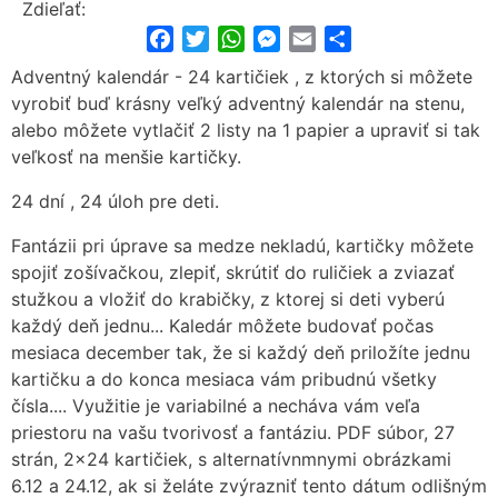
Zdieľať:
Facebook
Twitter
WhatsApp
Messenger
Email
Share
Adventný kalendár - 24 kartičiek , z ktorých si môžete
vyrobiť buď krásny veľký adventný kalendár na stenu,
alebo môžete vytlačiť 2 listy na 1 papier a upraviť si tak
veľkosť na menšie kartičky.
24 dní , 24 úloh pre deti.
Fantázii pri úprave sa medze nekladú, kartičky môžete
spojiť zošívačkou, zlepiť, skrútiť do ruličiek a zviazať
stužkou a vložiť do krabičky, z ktorej si deti vyberú
každý deň jednu... Kaledár môžete budovať počas
mesiaca december tak, že si každý deň priložíte jednu
kartičku a do konca mesiaca vám pribudnú všetky
čísla.... Využitie je variabilné a necháva vám veľa
priestoru na vašu tvorivosť a fantáziu. PDF súbor, 27
strán, 2x24 kartičiek, s alternatívnmnymi obrázkami
6.12 a 24.12, ak si želáte zvýrazniť tento dátum odlišným