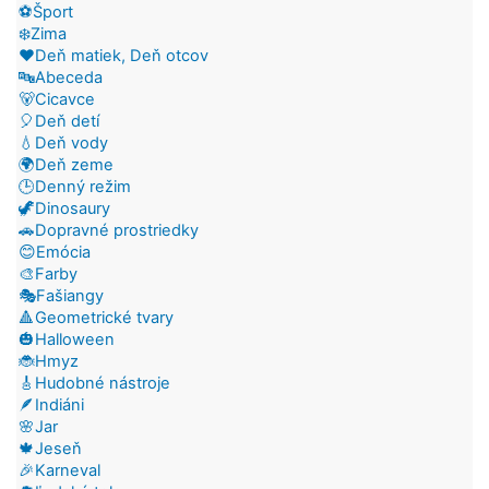
⚽Šport
❄️Zima
❤️Deň matiek, Deň otcov
🔤Abeceda
🐻Cicavce
🎈Deň detí
💧Deň vody
🌍Deň zeme
🕒Denný režim
🦖Dinosaury
🚗Dopravné prostriedky
😊Emócia
🎨Farby
🎭Fašiangy
🔺Geometrické tvary
🎃Halloween
🐞Hmyz
🎸Hudobné nástroje
🪶Indiáni
🌸Jar
🍁Jeseň
🎉Karneval