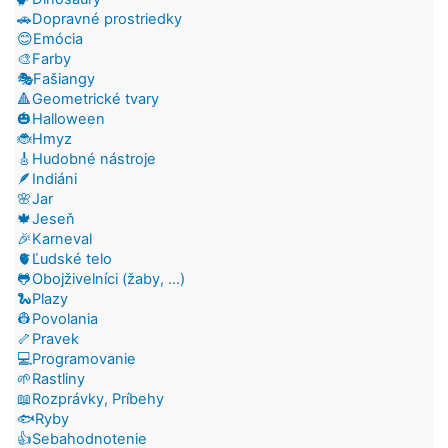
🚗Dopravné prostriedky
😊Emócia
🎨Farby
🎭Fašiangy
🔺Geometrické tvary
🎃Halloween
🐞Hmyz
🎸Hudobné nástroje
🪶Indiáni
🌸Jar
🍁Jeseň
🎉Karneval
🫀Ľudské telo
🐸Obojživelníci (žaby, ...)
🐍Plazy
👷Povolania
🦴Pravek
💻Programovanie
🌱Rastliny
📖Rozprávky, Príbehy
🐟Ryby
👍Sebahodnotenie