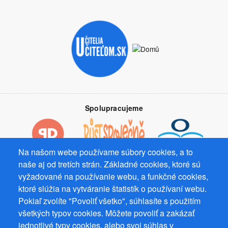
Spolupracujeme
Na našom webe používame súbory cookies, a to
naše aj od tretích strán. Základné cookies, ktoré sú
Prevádzkovateľ: Mgr. Bc. Žaneta Radimecká, MBA, Ostrov 256, 561
vyžadované na používanie webu, a funkčné cookies,
22 Ostrov, IČ 08993033, DIČ CZ9161263958
ktoré slúžia na vytváranie štatistík o používaní webu.
© 2026
PuzzleWebs
s.r.o.
Pokiaľ zvolíte "Povoliť všetko", súhlasíte s použitím
všetkých typov cookies. Môžete povoliť a zakázať
jednotlivé typy cookies, alebo svoj súhlas v