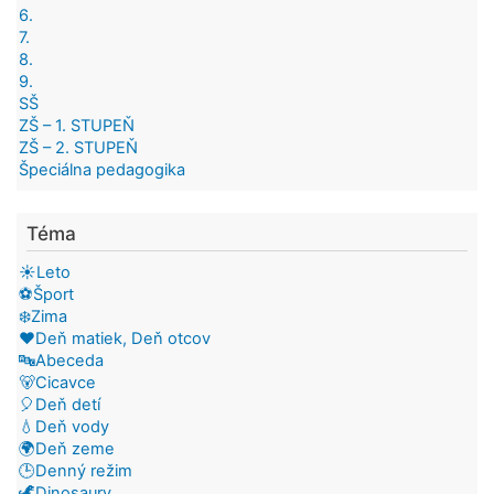
6.
7.
8.
9.
SŠ
ZŠ – 1. STUPEŇ
ZŠ – 2. STUPEŇ
Špeciálna pedagogika
Téma
☀️Leto
⚽Šport
❄️Zima
❤️Deň matiek, Deň otcov
🔤Abeceda
🐻Cicavce
🎈Deň detí
💧Deň vody
🌍Deň zeme
🕒Denný režim
🦖Dinosaury