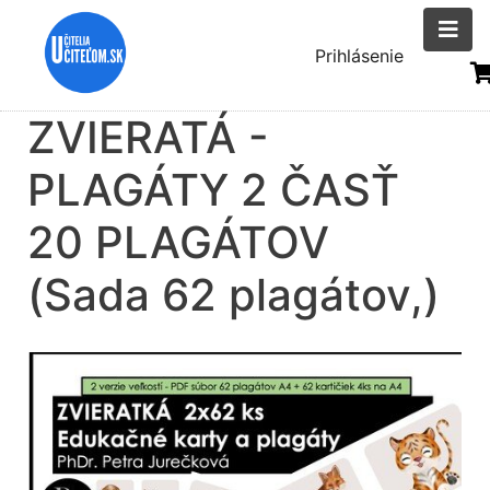
Skočiť
na
Menu
Prihlásenie
hlavný
uživatelsk
obsah
ZVIERATÁ -
účtu
PLAGÁTY 2 ČASŤ
20 PLAGÁTOV
(Sada 62 plagátov,)