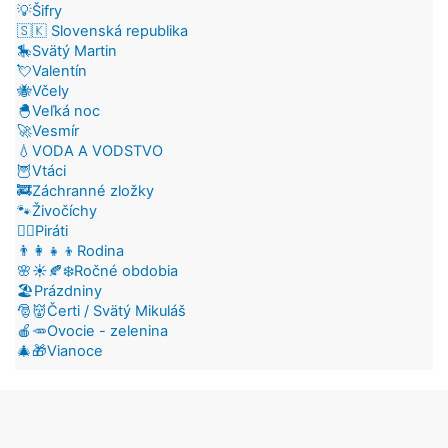
💡Šifry
🇸🇰 Slovenská republika
🎠Svätý Martin
💘Valentín
🐝Včely
🐣Veľká noc
🚀Vesmír
💧VODA A VODSTVO
🦉Vtáci
🚒Záchranné zložky
🐾Živočíchy
🏴‍☠️Piráti
👨‍👩‍👧‍👦Rodina
🌸☀️🍂❄️Ročné obdobia
🏖️Prázdniny
🎅👹Čerti / Svätý Mikuláš
🍎🥕Ovocie - zelenina
🎄🎁Vianoce