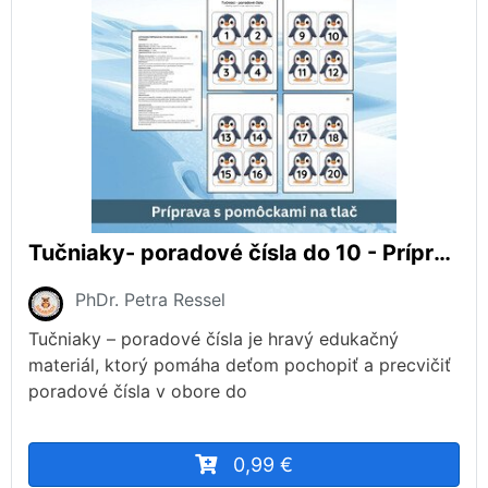
Tučniaky- poradové čísla do 10 - Príprava s materiálmi na tlač (Polárne zvieratá)
PhDr. Petra Ressel
Tučniaky – poradové čísla je hravý edukačný
materiál, ktorý pomáha deťom pochopiť a precvičiť
poradové čísla v obore do
0,99 €