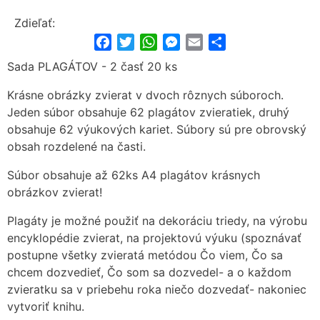
Zdieľať:
Facebook
Twitter
WhatsApp
Messenger
Email
Share
Sada PLAGÁTOV - 2 časť 20 ks
Krásne obrázky zvierat v dvoch rôznych súboroch.
Jeden súbor obsahuje 62 plagátov zvieratiek, druhý
obsahuje 62 výukových kariet. Súbory sú pre obrovský
obsah rozdelené na časti.
Súbor obsahuje až 62ks A4 plagátov krásnych
obrázkov zvierat!
Plagáty je možné použiť na dekoráciu triedy, na výrobu
encyklopédie zvierat, na projektovú výuku (spoznávať
postupne všetky zvieratá metódou Čo viem, Čo sa
chcem dozvedieť, Čo som sa dozvedel- a o každom
zvieratku sa v priebehu roka niečo dozvedať- nakoniec
vytvoriť knihu.