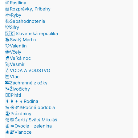
🌱Rastliny
📖Rozprávky, Príbehy
🐟Ryby
👍Sebahodnotenie
💡Šifry
🇸🇰 Slovenská republika
🎠Svätý Martin
💘Valentín
🐝Včely
🐣Veľká noc
🚀Vesmír
💧VODA A VODSTVO
🦉Vtáci
🚒Záchranné zložky
🐾Živočíchy
🏴‍☠️Piráti
👨‍👩‍👧‍👦Rodina
🌸☀️🍂❄️Ročné obdobia
🏖️Prázdniny
🎅👹Čerti / Svätý Mikuláš
🍎🥕Ovocie - zelenina
🎄🎁Vianoce