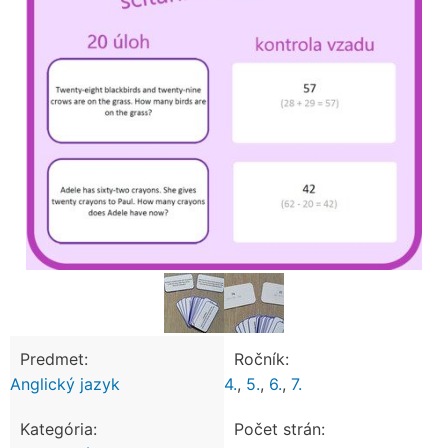
Predmet:
Ročník:
Anglický jazyk
4.
,
5.
,
6.
,
7.
Kategória:
Počet strán: