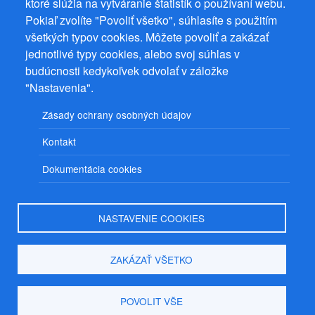
ktoré slúžia na vytváranie štatistík o používaní webu.
© 2026
PuzzleWebs
s.r.o.
Pokiaľ zvolíte "Povoliť všetko", súhlasíte s použitím
všetkých typov cookies. Môžete povoliť a zakázať
jednotlivé typy cookies, alebo svoj súhlas v
budúcnosti kedykoľvek odvolať v záložke
"Nastavenia".
Zásady ochrany osobných údajov
Kontakt
Dokumentácia cookies
NASTAVENIE COOKIES
ZAKÁZAŤ VŠETKO
POVOLIT VŠE