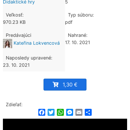
Didaktické hry
5
Veľkosť:
Typ súboru:
970.23 KB
pdf
Predávajúci
Nahrané:
17. 10. 2021
Kateřina Lokvencová
Naposledy upravené:
23. 10. 2021
1,30 €
Zdieľať:
Facebook
Twitter
WhatsApp
Messenger
Email
Share