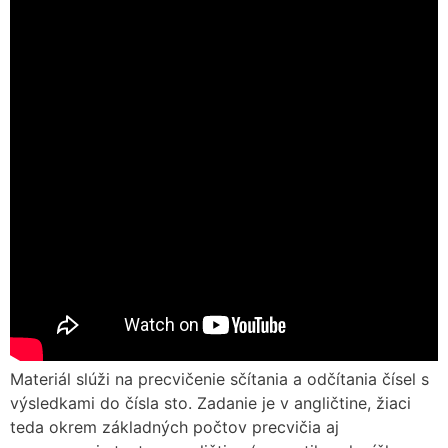
Materiál slúži na precvičenie sčítania a odčítania čísel s
výsledkami do čísla sto. Zadanie je v angličtine, žiaci
teda okrem základných počtov precvičia aj