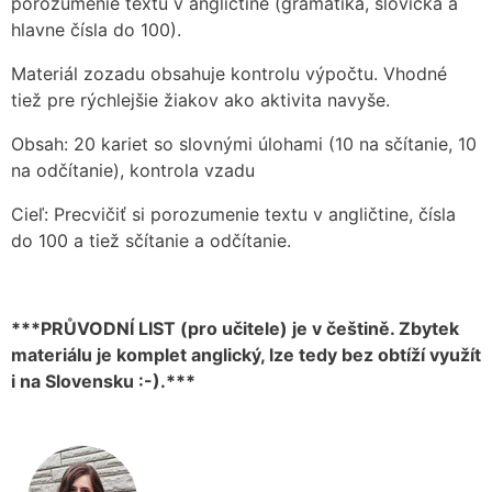
porozumenie textu v angličtine (gramatika, slovíčka a
hlavne čísla do 100).
Materiál zozadu obsahuje kontrolu výpočtu. Vhodné
tiež pre rýchlejšie žiakov ako aktivita navyše.
Obsah: 20 kariet so slovnými úlohami (10 na sčítanie, 10
na odčítanie), kontrola vzadu
Cieľ: Precvičiť si porozumenie textu v angličtine, čísla
do 100 a tiež sčítanie a odčítanie.
***PRŮVODNÍ LIST (pro učitele) je v češtině. Zbytek
materiálu je komplet anglický, lze tedy bez obtíží využít
i na Slovensku :-).***