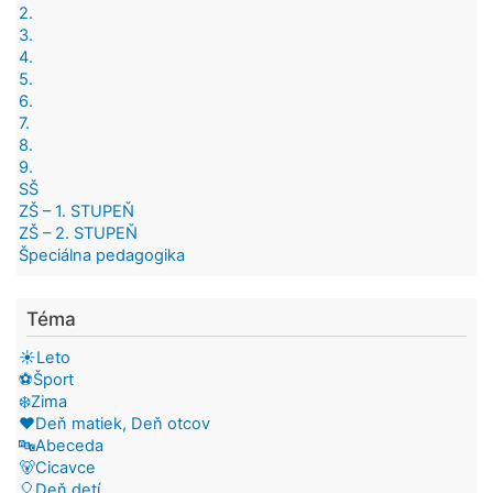
2.
3.
4.
5.
6.
7.
8.
9.
SŠ
ZŠ – 1. STUPEŇ
ZŠ – 2. STUPEŇ
Špeciálna pedagogika
Téma
☀️Leto
⚽Šport
❄️Zima
❤️Deň matiek, Deň otcov
🔤Abeceda
🐻Cicavce
🎈Deň detí