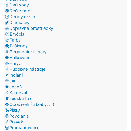
💧Deň vody
🌍Deň zeme
🕒Denný režim
🦖Dinosaury
🚗Dopravné prostriedky
😊Emócia
🎨Farby
🎭Fašiangy
🔺Geometrické tvary
🎃Halloween
🐞Hmyz
🎸Hudobné nástroje
🪶Indiáni
🌸Jar
🍁Jeseň
🎉Karneval
🫀Ľudské telo
🐸Obojživelníci (žaby, ...)
🐍Plazy
👷Povolania
🦴Pravek
💻Programovanie