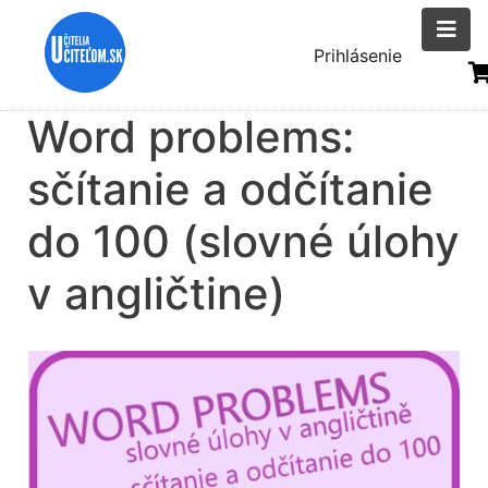
Skočiť
na
Menu
Prihlásenie
hlavný
uživatelsk
obsah
Word problems:
účtu
sčítanie a odčítanie
do 100 (slovné úlohy
v angličtine)