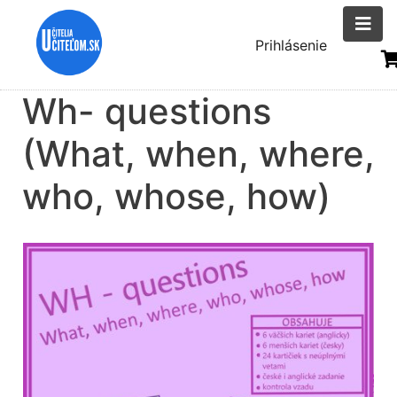
Skočiť
na
Menu
Prihlásenie
hlavný
uživatelsk
obsah
Wh- questions
účtu
(What, when, where,
who, whose, how)