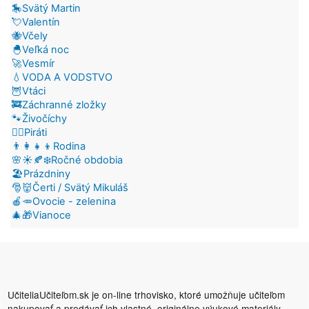
🎠Svätý Martin
💘Valentín
🐝Včely
🐣Veľká noc
🚀Vesmír
💧VODA A VODSTVO
🦉Vtáci
🚒Záchranné zložky
🐾Živočíchy
🏴‍☠️Piráti
👨‍👩‍👧‍👦Rodina
🌸☀️🍂❄️Ročné obdobia
🏖️Prázdniny
🎅👹Čerti / Svätý Mikuláš
🍎🥕Ovocie - zelenina
🎄🎁Vianoce
UčiteliaUčiteľom.sk je on-line trhovisko, ktoré umožňuje učiteľom
nakupovať a predávať ich vlastné, originálne výukové materiály.