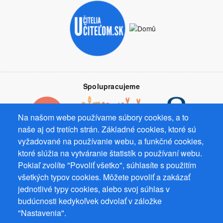
Spolupracujeme
Na našom webe používame súbory cookies, a to
naše aj od tretích strán. Základné cookies, ktoré sú
vyžadované na používanie webu, a funkčné cookies,
Prevádzkovateľ: Mgr. Bc. Žaneta Radimecká, MBA, Ostrov 256, 561
ktoré slúžia na vytváranie štatistík o používaní webu.
22 Ostrov, IČ 08993033, DIČ CZ9161263958
Pokiaľ zvolíte "Povoliť všetko", súhlasíte s použitím
© 2026
PuzzleWebs
s.r.o.
všetkých typov cookies. Môžete povoliť a zakázať
jednotlivé typy cookies, alebo svoj súhlas v
budúcnosti kedykoľvek odvolať v záložke
"Nastavenia".