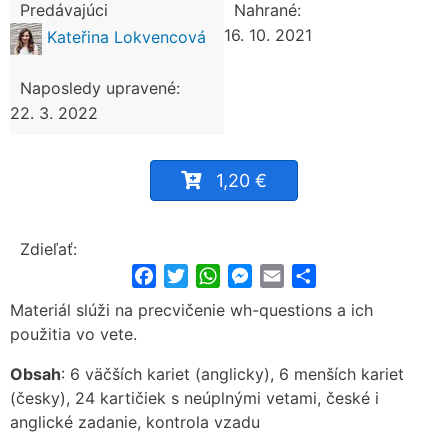
Predávajúci
Nahrané:
16. 10. 2021
Kateřina Lokvencová
Naposledy upravené:
22. 3. 2022
1,20 €
Zdieľať:
Facebook
Twitter
WhatsApp
Messenger
Email
Share
Materiál slúži na precvičenie wh-questions a ich
použitia vo vete.
Obsah
: 6 väčších kariet (anglicky), 6 menších kariet
(česky), 24 kartičiek s neúplnými vetami, české i
anglické zadanie, kontrola vzadu