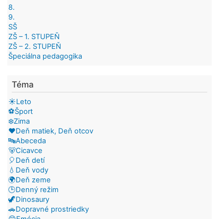
8.
9.
SŠ
ZŠ – 1. STUPEŇ
ZŠ – 2. STUPEŇ
Špeciálna pedagogika
Téma
☀️Leto
⚽Šport
❄️Zima
❤️Deň matiek, Deň otcov
🔤Abeceda
🐻Cicavce
🎈Deň detí
💧Deň vody
🌍Deň zeme
🕒Denný režim
🦖Dinosaury
🚗Dopravné prostriedky
😊Emócia