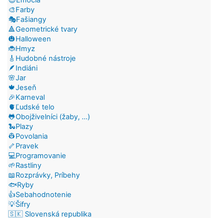
🎨Farby
🎭Fašiangy
🔺Geometrické tvary
🎃Halloween
🐞Hmyz
🎸Hudobné nástroje
🪶Indiáni
🌸Jar
🍁Jeseň
🎉Karneval
🫀Ľudské telo
🐸Obojživelníci (žaby, ...)
🐍Plazy
👷Povolania
🦴Pravek
💻Programovanie
🌱Rastliny
📖Rozprávky, Príbehy
🐟Ryby
👍Sebahodnotenie
💡Šifry
🇸🇰 Slovenská republika