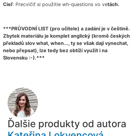
Cieľ
: Precvičiť si použitie wh-questions vo ve
tách.
***PRŮVODNÍ LIST (pro učitele) a zadání je v češtině.
Zbytek materiálu je komplet anglický (kromě českých
překladů slov what, when..., ty se však dají vynechat,
nebo přepsat), lze tedy bez obtíží využít i na
Slovensku :-).***
Ďalšie produkty od autora
Kateřina Lokvencová