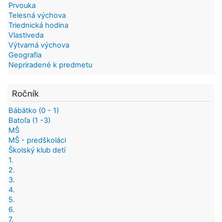
Prvouka
Telesná výchova
Triednická hodina
Vlastiveda
Výtvarná výchova
Geografia
Nepriradené k predmetu
Ročník
Bábätko (0 - 1)
Batoľa (1 -3)
MŠ
MŠ - predškoláci
Školský klub detí
1.
2.
3.
4.
5.
6.
7.