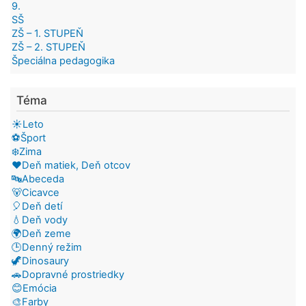
9.
SŠ
ZŠ – 1. STUPEŇ
ZŠ – 2. STUPEŇ
Špeciálna pedagogika
Téma
☀️Leto
⚽Šport
❄️Zima
❤️Deň matiek, Deň otcov
🔤Abeceda
🐻Cicavce
🎈Deň detí
💧Deň vody
🌍Deň zeme
🕒Denný režim
🦖Dinosaury
🚗Dopravné prostriedky
😊Emócia
🎨Farby