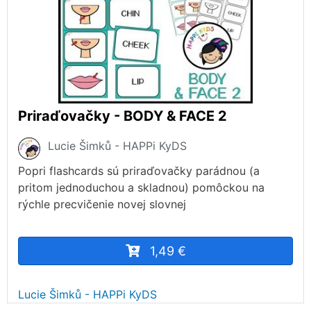
Priraďovačky - BODY & FACE 2
Lucie Šimků - HAPPi KyDS
Popri flashcards sú priraďovačky parádnou (a
pritom jednoduchou a skladnou) pomôckou na
rýchle precvičenie novej slovnej
1,49 €
Lucie Šimků - HAPPi KyDS