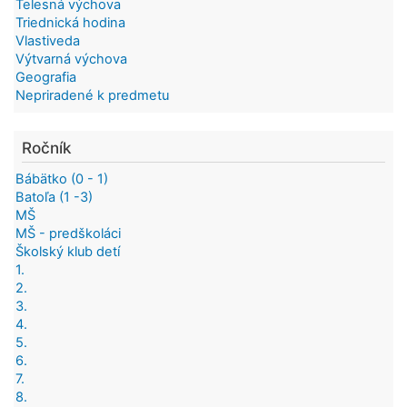
Telesná výchova
Triednická hodina
Vlastiveda
Výtvarná výchova
Geografia
Nepriradené k predmetu
Ročník
Bábätko (0 - 1)
Batoľa (1 -3)
MŠ
MŠ - predškoláci
Školský klub detí
1.
2.
3.
4.
5.
6.
7.
8.