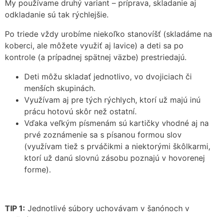
My používame druhý variant – príprava, skladanie aj
odkladanie sú tak rýchlejšie.
Po triede vždy urobíme niekoľko stanovíšť (skladáme na
koberci, ale môžete využiť aj lavice) a deti sa po
kontrole (a prípadnej spätnej väzbe) prestriedajú.
Deti môžu skladať jednotlivo, vo dvojiciach či
menších skupinách.
Využívam aj pre tých rýchlych, ktorí už majú inú
prácu hotovú skôr než ostatní.
Vďaka veľkým písmenám sú kartičky vhodné aj na
prvé zoznámenie sa s písanou formou slov
(využívam tiež s prváčikmi a niektorými škôlkarmi,
ktorí už danú slovnú zásobu poznajú v hovorenej
forme).
TIP 1:
Jednotlivé súbory uchovávam v šanónoch v