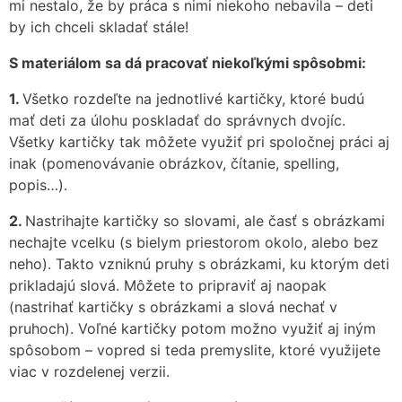
mi nestalo, že by práca s nimi niekoho nebavila – deti
by ich chceli skladať stále!
S materiálom sa dá pracovať niekoľkými spôsobmi:
1.
Všetko rozdeľte na jednotlivé kartičky, ktoré budú
mať deti za úlohu poskladať do správnych dvojíc.
Všetky kartičky tak môžete využiť pri spoločnej práci aj
inak (pomenovávanie obrázkov, čítanie, spelling,
popis…).
2.
Nastrihajte kartičky so slovami, ale časť s obrázkami
nechajte vcelku (s bielym priestorom okolo, alebo bez
neho). Takto vzniknú pruhy s obrázkami, ku ktorým deti
prikladajú slová. Môžete to pripraviť aj naopak
(nastrihať kartičky s obrázkami a slová nechať v
pruhoch). Voľné kartičky potom možno využiť aj iným
spôsobom – vopred si teda premyslite, ktoré využijete
viac v rozdelenej verzii.