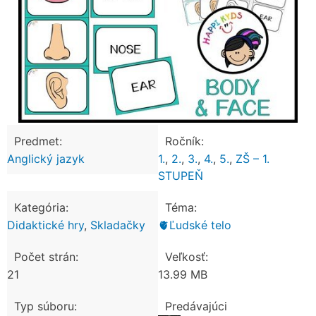
Predmet:
Ročník:
Anglický jazyk
1.
,
2.
,
3.
,
4.
,
5.
,
ZŠ – 1.
STUPEŇ
Kategória:
Téma:
Didaktické hry
,
Skladačky
🫀Ľudské telo
Počet strán:
Veľkosť:
21
13.99 MB
Typ súboru:
Predávajúci