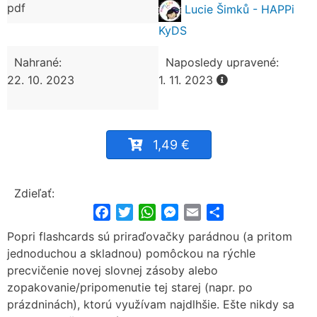
pdf
Lucie Šimků - HAPPi
KyDS
Nahrané:
Naposledy upravené:
22. 10. 2023
1. 11. 2023
1,49 €
Zdieľať:
Facebook
Twitter
WhatsApp
Messenger
Email
Share
Popri flashcards sú priraďovačky parádnou (a pritom
jednoduchou a skladnou) pomôckou na rýchle
precvičenie novej slovnej zásoby alebo
zopakovanie/pripomenutie tej starej (napr. po
prázdninách), ktorú využívam najdlhšie. Ešte nikdy sa