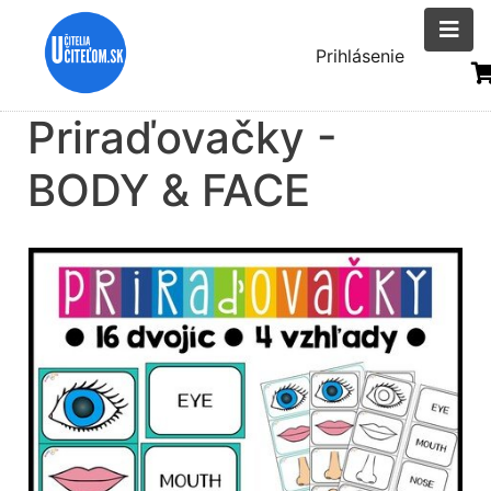
Skočiť
na
Menu
Prihlásenie
hlavný
uživatelsk
obsah
Priraďovačky -
účtu
BODY & FACE