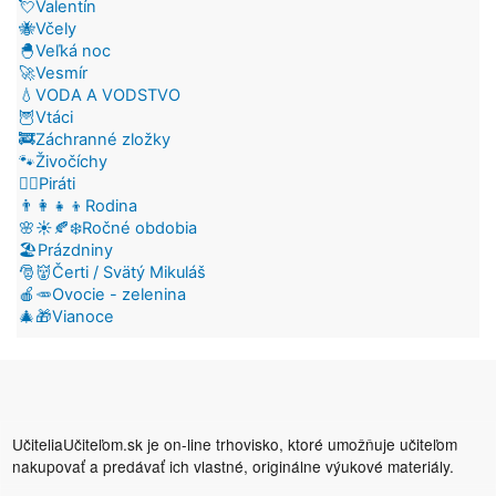
💘Valentín
🐝Včely
🐣Veľká noc
🚀Vesmír
💧VODA A VODSTVO
🦉Vtáci
🚒Záchranné zložky
🐾Živočíchy
🏴‍☠️Piráti
👨‍👩‍👧‍👦Rodina
🌸☀️🍂❄️Ročné obdobia
🏖️Prázdniny
🎅👹Čerti / Svätý Mikuláš
🍎🥕Ovocie - zelenina
🎄🎁Vianoce
UčiteliaUčiteľom.sk je on-line trhovisko, ktoré umožňuje učiteľom
nakupovať a predávať ich vlastné, originálne výukové materiály.