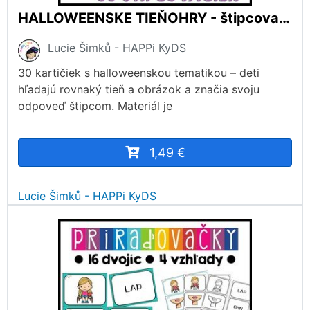
HALLOWEENSKE TIEŇOHRY - štipcovanie
Lucie Šimků - HAPPi KyDS
30 kartičiek s halloweenskou tematikou – deti
hľadajú rovnaký tieň a obrázok a značia svoju
odpoveď štipcom. Materiál je
1,49 €
Lucie Šimků - HAPPi KyDS