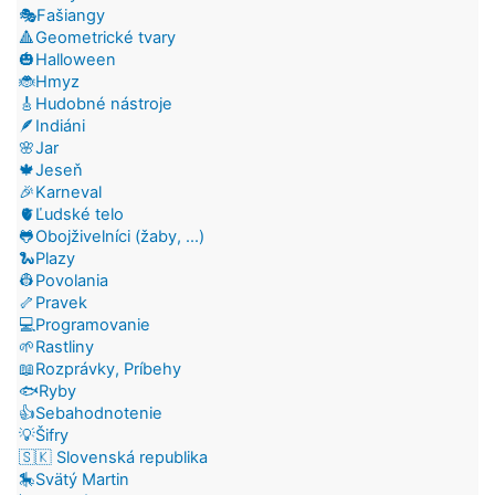
🎭Fašiangy
🔺Geometrické tvary
🎃Halloween
🐞Hmyz
🎸Hudobné nástroje
🪶Indiáni
🌸Jar
🍁Jeseň
🎉Karneval
🫀Ľudské telo
🐸Obojživelníci (žaby, ...)
🐍Plazy
👷Povolania
🦴Pravek
💻Programovanie
🌱Rastliny
📖Rozprávky, Príbehy
🐟Ryby
👍Sebahodnotenie
💡Šifry
🇸🇰 Slovenská republika
🎠Svätý Martin