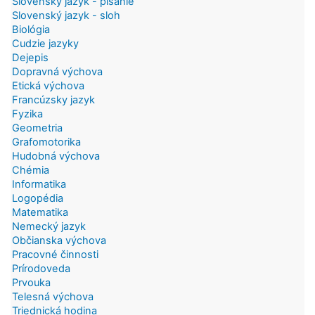
Slovenský jazyk - písanie
Slovenský jazyk - sloh
Biológia
Cudzie jazyky
Dejepis
Dopravná výchova
Etická výchova
Francúzsky jazyk
Fyzika
Geometria
Grafomotorika
Hudobná výchova
Chémia
Informatika
Logopédia
Matematika
Nemecký jazyk
Občianska výchova
Pracovné činnosti
Prírodoveda
Prvouka
Telesná výchova
Triednická hodina