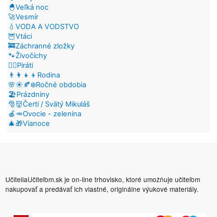
🐣Veľká noc
🚀Vesmír
💧VODA A VODSTVO
🦉Vtáci
🚒Záchranné zložky
🐾Živočíchy
🏴‍☠️Piráti
👨‍👩‍👧‍👦Rodina
🌸☀️🍂❄️Ročné obdobia
🏖️Prázdniny
🎅👹Čerti / Svätý Mikuláš
🍎🥕Ovocie - zelenina
🎄🎁Vianoce
UčiteliaUčiteľom.sk je on-line trhovisko, ktoré umožňuje učiteľom
nakupovať a predávať ich vlastné, originálne výukové materiály.