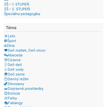
ZŠ – 1. STUPEŇ
ZŠ – 2. STUPEŇ
Špeciálna pedagogika
Téma
☀️Leto
⚽Šport
❄️Zima
❤️Deň matiek, Deň otcov
🔤Abeceda
🐻Cicavce
🎈Deň detí
💧Deň vody
🌍Deň zeme
🕒Denný režim
🦖Dinosaury
🚗Dopravné prostriedky
😊Emócia
🎨Farby
🎭Fašiangy