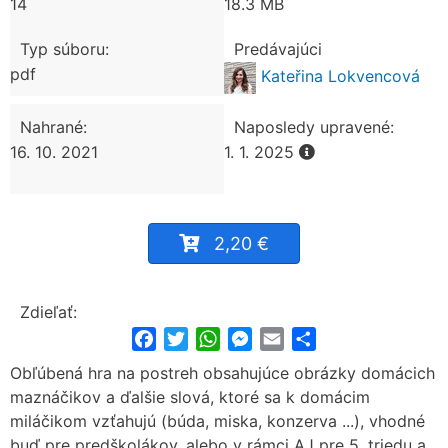
14
18.3 MB
Typ súboru:
Predávajúci
pdf
Kateřina Lokvencová
Nahrané:
Naposledy upravené:
16. 10. 2021
1. 1. 2025
2,20 €
Zdieľať:
Facebook
Twitter
WhatsApp
Messenger
Email
Share
Obľúbená hra na postreh obsahujúce obrázky domácich
maznáčikov a ďalšie slová, ktoré sa k domácim
miláčikom vzťahujú (búda, miska, konzerva ...), vhodné
buď pre predškolákov, alebo v rámci AJ pre 5. triedu a