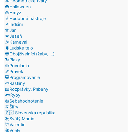
🔺Geometrické tvary
🎃Halloween
🐞Hmyz
🎸Hudobné nástroje
🪶Indiáni
🌸Jar
🍁Jeseň
🎉Karneval
🫀Ľudské telo
🐸Obojživelníci (žaby, ...)
🐍Plazy
👷Povolania
🦴Pravek
💻Programovanie
🌱Rastliny
📖Rozprávky, Príbehy
🐟Ryby
👍Sebahodnotenie
💡Šifry
🇸🇰 Slovenská republika
🎠Svätý Martin
💘Valentín
🐝Včely