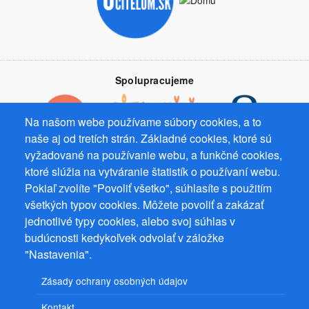
Spolupracujeme
Na našom webe používame súbory cookies, a to
naše aj od tretích strán. Základné cookies, ktoré sú
vyžadované na používanie webu, a funkčné cookies,
Prevádzkovateľ: Mgr. Bc. Žaneta Radimecká, MBA, Ostrov 256, 561
ktoré slúžia na vytváranie štatistík o používaní webu.
22 Ostrov, IČ 08993033, DIČ CZ9161263958
Pokiaľ zvolíte "Povoliť všetko", súhlasíte s použitím
všetkých typov cookies. Môžete povoliť a zakázať
© 2026
PuzzleWebs
s.r.o.
jednotlivé typy cookies, alebo svoj súhlas v
budúcnosti kedykoľvek odvolať v záložke
"Nastavenia".
Zásady ochrany osobných údajov
Kontakt