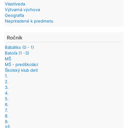
Vlastiveda
Výtvarná výchova
Geografia
Nepriradené k predmetu
Ročník
Bábätko (0 - 1)
Batoľa (1 -3)
MŠ
MŠ - predškoláci
Školský klub detí
1.
2.
3.
4.
5.
6.
7.
8.
9.
SŠ