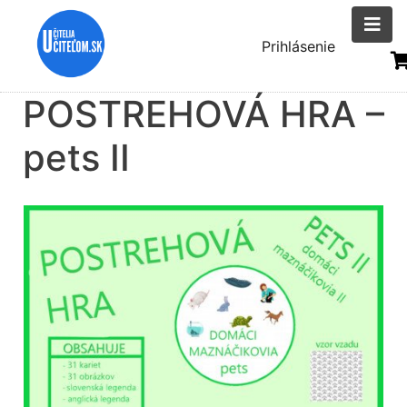
Skočiť
na
Menu
Prihlásenie
hlavný
uživatelsk
obsah
POSTREHOVÁ HRA –
účtu
pets II