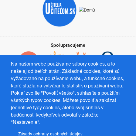
Spolupracujeme
Na našom webe používame súbory cookies, a to
naše aj od tretích strán. Základné cookies, ktoré sú
vyžadované na používanie webu, a funkčné cookies,
Prevádzkovateľ: Mgr. Bc. Žaneta Radimecká, MBA, Ostrov 256, 561
ktoré slúžia na vytváranie štatistík o používaní webu.
22 Ostrov, IČ 08993033, DIČ CZ9161263958
Pokiaľ zvolíte "Povoliť všetko", súhlasíte s použitím
všetkých typov cookies. Môžete povoliť a zakázať
© 2026
PuzzleWebs
s.r.o.
jednotlivé typy cookies, alebo svoj súhlas v
budúcnosti kedykoľvek odvolať v záložke
"Nastavenia".
Zásady ochrany osobných údajov