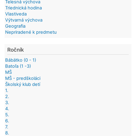
Telesná výchova
Triednická hodina
Vlastiveda
Výtvarná výchova
Geografia
Nepriradené k predmetu
Ročník
Bábätko (0 - 1)
Batoľa (1 -3)
MŠ
MŠ - predškoláci
Školský klub detí
1.
2.
3.
4.
5.
6.
7.
8.