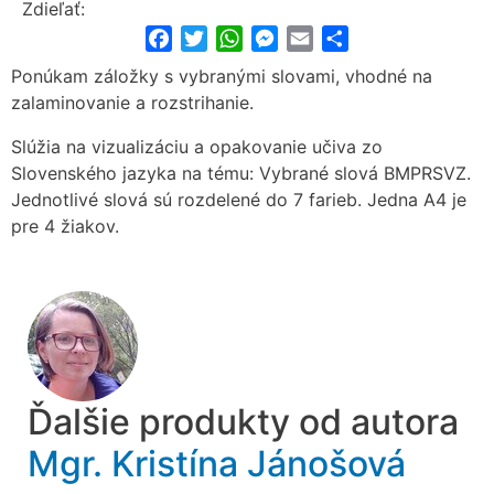
Zdieľať:
Facebook
Twitter
WhatsApp
Messenger
Email
Share
Ponúkam záložky s vybranými slovami, vhodné na
zalaminovanie a rozstrihanie.
Slúžia na vizualizáciu a opakovanie učiva zo
Slovenského jazyka na tému: Vybrané slová BMPRSVZ.
Jednotlivé slová sú rozdelené do 7 farieb. Jedna A4 je
pre 4 žiakov.
Ďalšie produkty od autora
Mgr. Kristína Jánošová