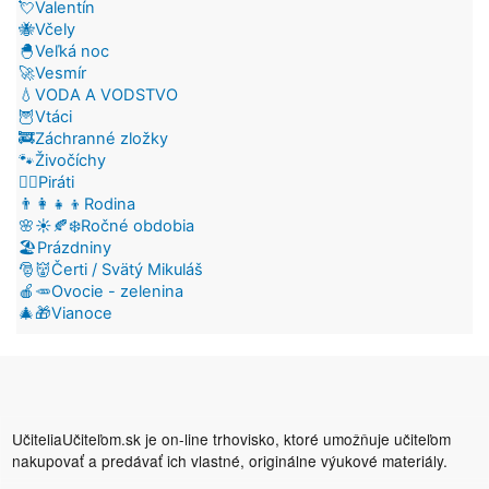
💘Valentín
🐝Včely
🐣Veľká noc
🚀Vesmír
💧VODA A VODSTVO
🦉Vtáci
🚒Záchranné zložky
🐾Živočíchy
🏴‍☠️Piráti
👨‍👩‍👧‍👦Rodina
🌸☀️🍂❄️Ročné obdobia
🏖️Prázdniny
🎅👹Čerti / Svätý Mikuláš
🍎🥕Ovocie - zelenina
🎄🎁Vianoce
UčiteliaUčiteľom.sk je on-line trhovisko, ktoré umožňuje učiteľom
nakupovať a predávať ich vlastné, originálne výukové materiály.