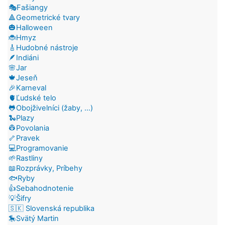
🎭Fašiangy
🔺Geometrické tvary
🎃Halloween
🐞Hmyz
🎸Hudobné nástroje
🪶Indiáni
🌸Jar
🍁Jeseň
🎉Karneval
🫀Ľudské telo
🐸Obojživelníci (žaby, ...)
🐍Plazy
👷Povolania
🦴Pravek
💻Programovanie
🌱Rastliny
📖Rozprávky, Príbehy
🐟Ryby
👍Sebahodnotenie
💡Šifry
🇸🇰 Slovenská republika
🎠Svätý Martin