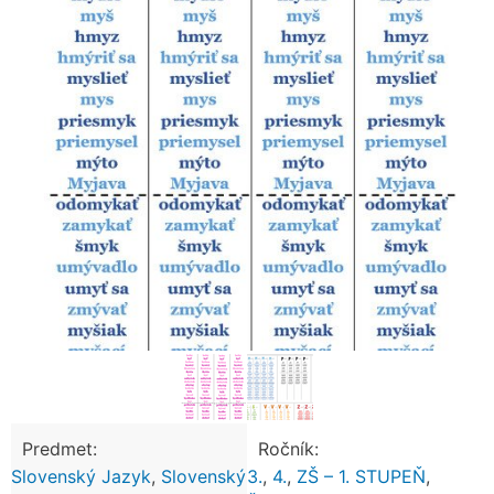
Predmet:
Ročník:
Slovenský Jazyk
,
Slovenský
3.
,
4.
,
ZŠ – 1. STUPEŇ
,