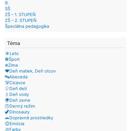
9.
SŠ
ZŠ – 1. STUPEŇ
ZŠ – 2. STUPEŇ
Špeciálna pedagogika
Téma
☀️Leto
⚽Šport
❄️Zima
❤️Deň matiek, Deň otcov
🔤Abeceda
🐻Cicavce
🎈Deň detí
💧Deň vody
🌍Deň zeme
🕒Denný režim
🦖Dinosaury
🚗Dopravné prostriedky
😊Emócia
🎨Farby