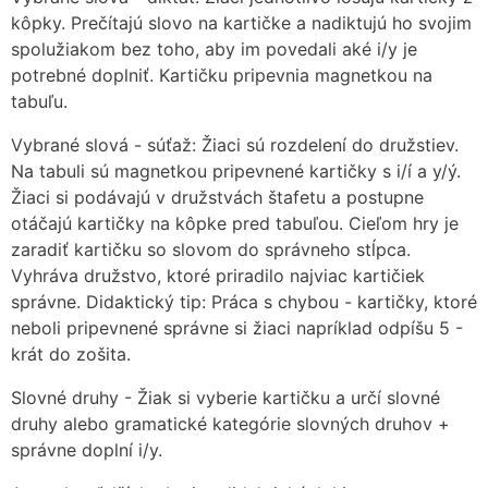
kôpky. Prečítajú slovo na kartičke a nadiktujú ho svojim
spolužiakom bez toho, aby im povedali aké i/y je
potrebné doplniť. Kartičku pripevnia magnetkou na
tabuľu.
Vybrané slová - súťaž: Žiaci sú rozdelení do družstiev.
Na tabuli sú magnetkou pripevnené kartičky s i/í a y/ý.
Žiaci si podávajú v družstvách štafetu a postupne
otáčajú kartičky na kôpke pred tabuľou. Cieľom hry je
zaradiť kartičku so slovom do správneho stĺpca.
Vyhráva družstvo, ktoré priradilo najviac kartičiek
správne. Didaktický tip: Práca s chybou - kartičky, ktoré
neboli pripevnené správne si žiaci napríklad odpíšu 5 -
krát do zošita.
Slovné druhy - Žiak si vyberie kartičku a určí slovné
druhy alebo gramatické kategórie slovných druhov +
správne doplní i/y.