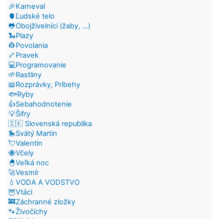
🎉Karneval
🫀Ľudské telo
🐸Obojživelníci (žaby, ...)
🐍Plazy
👷Povolania
🦴Pravek
💻Programovanie
🌱Rastliny
📖Rozprávky, Príbehy
🐟Ryby
👍Sebahodnotenie
💡Šifry
🇸🇰 Slovenská republika
🎠Svätý Martin
💘Valentín
🐝Včely
🐣Veľká noc
🚀Vesmír
💧VODA A VODSTVO
🦉Vtáci
🚒Záchranné zložky
🐾Živočíchy