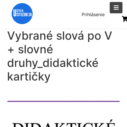
Skočiť
na
Menu
Prihlásenie
hlavný
uživatelsk
obsah
Vybrané slová po V
účtu
+ slovné
druhy_didaktické
kartičky