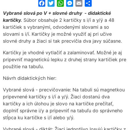
Facebook
Twitter
WhatsApp
Messenger
Email
Share
Vybrané slová po V + slovné druhy - didaktické
kartičky.
Súbor obsahuje 2 kartičky s i/í a y/ý a 48
kartičiek s vybranými, odvodenými slovami a so
slovami s i/í. Kartičky je možné využiť aj pri učive
slovné druhy a žiaci si tak precvičia dva javy súčasne.
Kartičky je vhodné vytlačiť a zalaminovať. Možné je aj
pripevniť magnetickú lepku z druhej strany kartičiek pre
použitie na tabuľu.
Návrh didaktických hier:
Vybrané slová - precvičovanie: Na tabuli sú magnetkou
pripevnené kartičky s i/í a y/ý. Žiaci dostanú dva
kartičky a ich úlohou je slovo na kartičke prečítať,
doplniť správne i/y a pripevniť na tabuľu do správneho
stĺpca ku kartičke s i/í alebo y/ý.
Vybrané slová - diktát: Žiaci jednotlivo losujú kartičky z