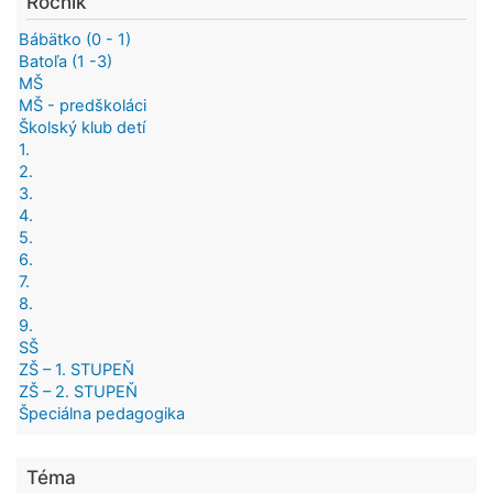
Ročník
Bábätko (0 - 1)
Batoľa (1 -3)
MŠ
MŠ - predškoláci
Školský klub detí
1.
2.
3.
4.
5.
6.
7.
8.
9.
SŠ
ZŠ – 1. STUPEŇ
ZŠ – 2. STUPEŇ
Špeciálna pedagogika
Téma