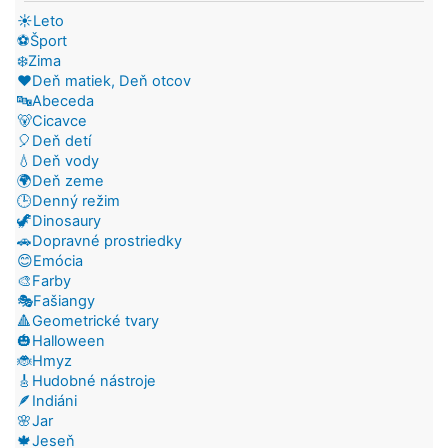
☀️Leto
⚽Šport
❄️Zima
❤️Deň matiek, Deň otcov
🔤Abeceda
🐻Cicavce
🎈Deň detí
💧Deň vody
🌍Deň zeme
🕒Denný režim
🦖Dinosaury
🚗Dopravné prostriedky
😊Emócia
🎨Farby
🎭Fašiangy
🔺Geometrické tvary
🎃Halloween
🐞Hmyz
🎸Hudobné nástroje
🪶Indiáni
🌸Jar
🍁Jeseň