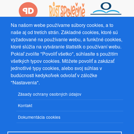
Na našom webe používame súbory cookies, a to
naše aj od tretích strán. Základné cookies, ktoré sú
Prevádzkovateľ: Mgr. Bc. Žaneta Radimecká, MBA, Ostrov 256, 561
vyžadované na používanie webu, a funkčné cookies,
22 Ostrov, IČ 08993033, DIČ CZ9161263958
ktoré slúžia na vytváranie štatistík o používaní webu.
© 2026
PuzzleWebs
s.r.o.
Pokiaľ zvolíte "Povoliť všetko", súhlasíte s použitím
všetkých typov cookies. Môžete povoliť a zakázať
jednotlivé typy cookies, alebo svoj súhlas v
budúcnosti kedykoľvek odvolať v záložke
"Nastavenia".
Zásady ochrany osobných údajov
Kontakt
Dokumentácia cookies