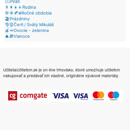
🏴‍☠️Piráti
👨‍👩‍👧‍👦Rodina
🌸☀️🍂❄️Ročné obdobia
🏖️Prázdniny
🎅👹Čerti / Svätý Mikuláš
🍎🥕Ovocie - zelenina
🎄🎁Vianoce
UčiteliaUčiteľom.sk je on-line trhovisko, ktoré umožňuje učiteľom
nakupovať a predávať ich vlastné, originálne výukové materiály.