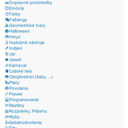
🚗Dopravné prostriedky
😊Emócia
🎨Farby
🎭Fašiangy
🔺Geometrické tvary
🎃Halloween
🐞Hmyz
🎸Hudobné nástroje
🪶Indiáni
🌸Jar
🍁Jeseň
🎉Karneval
🫀Ľudské telo
🐸Obojživelníci (žaby, ...)
🐍Plazy
👷Povolania
🦴Pravek
💻Programovanie
🌱Rastliny
📖Rozprávky, Príbehy
🐟Ryby
👍Sebahodnotenie