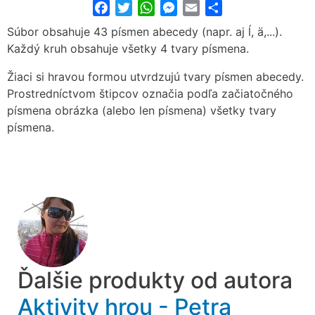
Facebook
Twitter
WhatsApp
Messenger
Email
Share
Súbor obsahuje 43 písmen abecedy (napr. aj ĺ, ä,...).
Každý kruh obsahuje všetky 4 tvary písmena.
Žiaci si hravou formou utvrdzujú tvary písmen abecedy.
Prostredníctvom štipcov označia podľa začiatočného
písmena obrázka (alebo len písmena) všetky tvary
písmena.
Ďalšie produkty od autora
Aktivity hrou - Petra