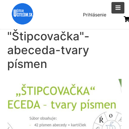
Skočiť
na
Menu
Prihlásenie
hlavný
uživatelsk
obsah
"Štipcovačka"-
účtu
abeceda-tvary
písmen