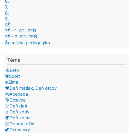
6.
7.
8.
9.
SŠ
ZŠ – 1. STUPEŇ
ZŠ – 2. STUPEŇ
Špeciálna pedagogika
Téma
☀️Leto
⚽Šport
❄️Zima
❤️Deň matiek, Deň otcov
🔤Abeceda
🐻Cicavce
🎈Deň detí
💧Deň vody
🌍Deň zeme
🕒Denný režim
🦖Dinosaury