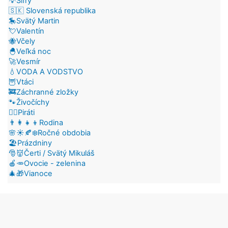
💡Šifry
🇸🇰 Slovenská republika
🎠Svätý Martin
💘Valentín
🐝Včely
🐣Veľká noc
🚀Vesmír
💧VODA A VODSTVO
🦉Vtáci
🚒Záchranné zložky
🐾Živočíchy
🏴‍☠️Piráti
👨‍👩‍👧‍👦Rodina
🌸☀️🍂❄️Ročné obdobia
🏖️Prázdniny
🎅👹Čerti / Svätý Mikuláš
🍎🥕Ovocie - zelenina
🎄🎁Vianoce