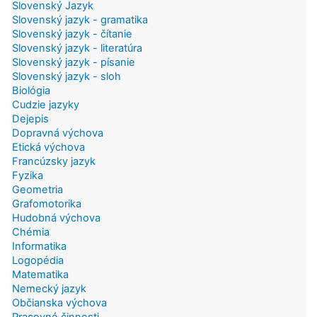
Slovenský Jazyk
Slovenský jazyk - gramatika
Slovenský jazyk - čítanie
Slovenský jazyk - literatúra
Slovenský jazyk - písanie
Slovenský jazyk - sloh
Biológia
Cudzie jazyky
Dejepis
Dopravná výchova
Etická výchova
Francúzsky jazyk
Fyzika
Geometria
Grafomotorika
Hudobná výchova
Chémia
Informatika
Logopédia
Matematika
Nemecký jazyk
Občianska výchova
Pracovné činnosti