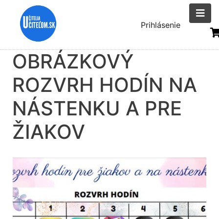
Skočiť
na
Menu
Prihlásenie
hlavný
uživatelsk
obsah
OBRÁZKOVÝ
účtu
ROZVRH HODÍN NA
NÁSTENKU A PRE
ŽIAKOV