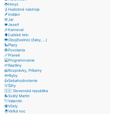
🐞Hmyz
🎸Hudobné nástroje
🪶Indiáni
🌸Jar
🍁Jeseň
🎉Karneval
🫀Ľudské telo
🐸Obojživelníci (žaby, ...)
🐍Plazy
👷Povolania
🦴Pravek
💻Programovanie
🌱Rastliny
📖Rozprávky, Príbehy
🐟Ryby
👍Sebahodnotenie
💡Šifry
🇸🇰 Slovenská republika
🎠Svätý Martin
💘Valentín
🐝Včely
🐣Veľká noc