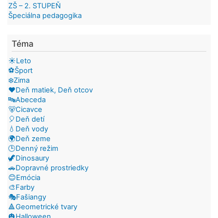
ZŠ – 2. STUPEŇ
Špeciálna pedagogika
Téma
☀️Leto
⚽Šport
❄️Zima
❤️Deň matiek, Deň otcov
🔤Abeceda
🐻Cicavce
🎈Deň detí
💧Deň vody
🌍Deň zeme
🕒Denný režim
🦖Dinosaury
🚗Dopravné prostriedky
😊Emócia
🎨Farby
🎭Fašiangy
🔺Geometrické tvary
🎃Halloween