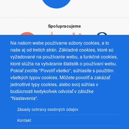
Spolupracujeme
Na našom webe používame súbory cookies, a to
naše aj od tretích strán. Základné cookies, ktoré sú
vyžadované na používanie webu, a funkčné cookies,
Prevádzkovateľ: Mgr. Bc. Žaneta Radimecká, MBA, Ostrov 256, 561
ktoré slúžia na vytváranie štatistík o používaní webu.
22 Ostrov, IČ 08993033, DIČ CZ9161263958
Pokiaľ zvolíte "Povoliť všetko", súhlasíte s použitím
všetkých typov cookies. Môžete povoliť a zakázať
© 2026
PuzzleWebs
s.r.o.
jednotlivé typy cookies, alebo svoj súhlas v
budúcnosti kedykoľvek odvolať v záložke
"Nastavenia".
Zásady ochrany osobných údajov
Kontakt