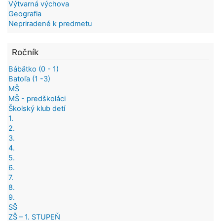
Výtvarná výchova
Geografia
Nepriradené k predmetu
Ročník
Bábätko (0 - 1)
Batoľa (1 -3)
MŠ
MŠ - predškoláci
Školský klub detí
1.
2.
3.
4.
5.
6.
7.
8.
9.
SŠ
ZŠ – 1. STUPEŇ