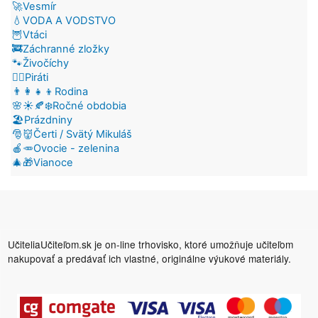
🚀Vesmír
💧VODA A VODSTVO
🦉Vtáci
🚒Záchranné zložky
🐾Živočíchy
🏴‍☠️Piráti
👨‍👩‍👧‍👦Rodina
🌸☀️🍂❄️Ročné obdobia
🏖️Prázdniny
🎅👹Čerti / Svätý Mikuláš
🍎🥕Ovocie - zelenina
🎄🎁Vianoce
UčiteliaUčiteľom.sk je on-line trhovisko, ktoré umožňuje učiteľom
nakupovať a predávať ich vlastné, originálne výukové materiály.