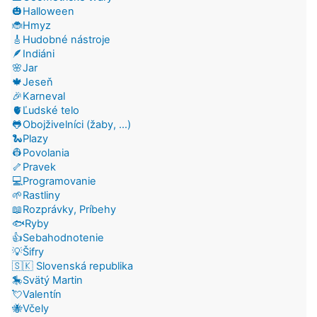
🎃Halloween
🐞Hmyz
🎸Hudobné nástroje
🪶Indiáni
🌸Jar
🍁Jeseň
🎉Karneval
🫀Ľudské telo
🐸Obojživelníci (žaby, ...)
🐍Plazy
👷Povolania
🦴Pravek
💻Programovanie
🌱Rastliny
📖Rozprávky, Príbehy
🐟Ryby
👍Sebahodnotenie
💡Šifry
🇸🇰 Slovenská republika
🎠Svätý Martin
💘Valentín
🐝Včely