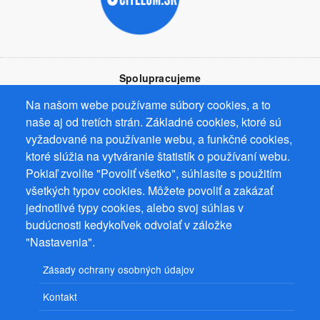
Spolupracujeme
Na našom webe používame súbory cookies, a to
naše aj od tretích strán. Základné cookies, ktoré sú
vyžadované na používanie webu, a funkčné cookies,
ktoré slúžia na vytváranie štatistík o používaní webu.
Prevádzkovateľ: Mgr. Bc. Žaneta Radimecká, MBA, Ostrov 256, 561
Pokiaľ zvolíte "Povoliť všetko", súhlasíte s použitím
22 Ostrov, IČ 08993033, DIČ CZ9161263958
všetkých typov cookies. Môžete povoliť a zakázať
jednotlivé typy cookies, alebo svoj súhlas v
© 2026
PuzzleWebs
s.r.o.
budúcnosti kedykoľvek odvolať v záložke
"Nastavenia".
Zásady ochrany osobných údajov
Kontakt