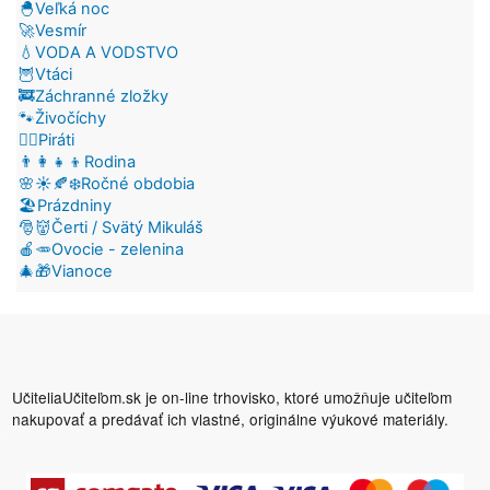
🐣Veľká noc
🚀Vesmír
💧VODA A VODSTVO
🦉Vtáci
🚒Záchranné zložky
🐾Živočíchy
🏴‍☠️Piráti
👨‍👩‍👧‍👦Rodina
🌸☀️🍂❄️Ročné obdobia
🏖️Prázdniny
🎅👹Čerti / Svätý Mikuláš
🍎🥕Ovocie - zelenina
🎄🎁Vianoce
UčiteliaUčiteľom.sk je on-line trhovisko, ktoré umožňuje učiteľom
nakupovať a predávať ich vlastné, originálne výukové materiály.