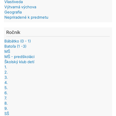
Vlastiveda
Výtvarná výchova
Geografia
Nepriradené k predmetu
Ročník
Bábätko (0 - 1)
Batoľa (1 -3)
MŠ
MŠ - predškoláci
Školský klub detí
1.
2.
3.
4.
5.
6.
7.
8.
9.
SŠ