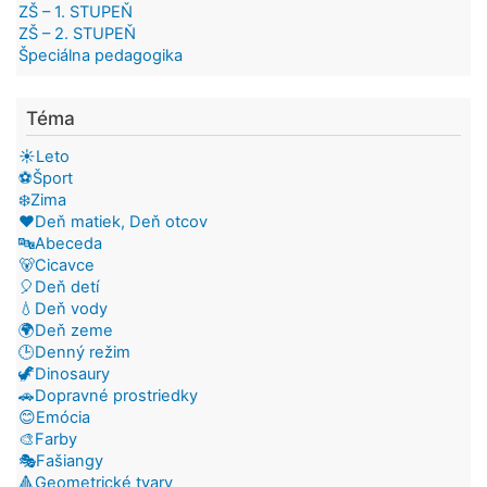
ZŠ – 1. STUPEŇ
ZŠ – 2. STUPEŇ
Špeciálna pedagogika
Téma
☀️Leto
⚽Šport
❄️Zima
❤️Deň matiek, Deň otcov
🔤Abeceda
🐻Cicavce
🎈Deň detí
💧Deň vody
🌍Deň zeme
🕒Denný režim
🦖Dinosaury
🚗Dopravné prostriedky
😊Emócia
🎨Farby
🎭Fašiangy
🔺Geometrické tvary