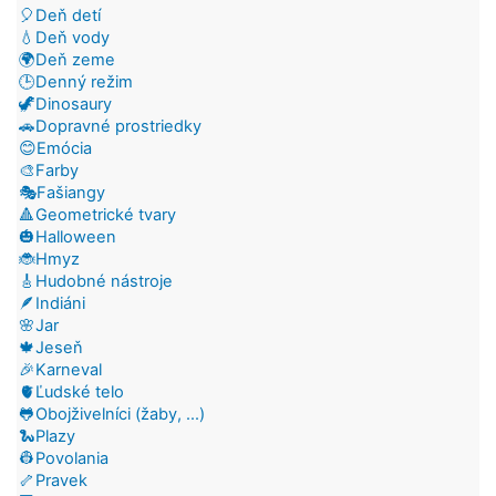
🎈Deň detí
💧Deň vody
🌍Deň zeme
🕒Denný režim
🦖Dinosaury
🚗Dopravné prostriedky
😊Emócia
🎨Farby
🎭Fašiangy
🔺Geometrické tvary
🎃Halloween
🐞Hmyz
🎸Hudobné nástroje
🪶Indiáni
🌸Jar
🍁Jeseň
🎉Karneval
🫀Ľudské telo
🐸Obojživelníci (žaby, ...)
🐍Plazy
👷Povolania
🦴Pravek