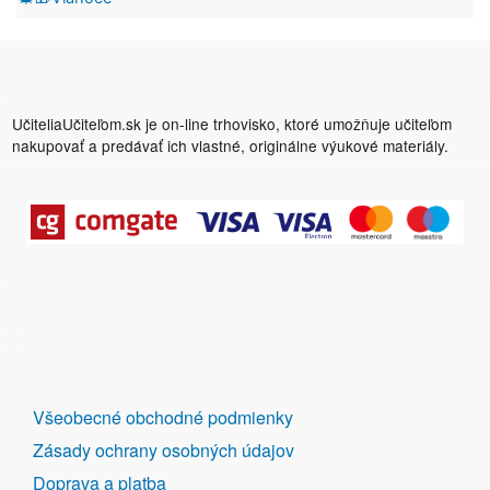
UčiteliaUčiteľom.sk je on-line trhovisko, ktoré umožňuje učiteľom
nakupovať a predávať ich vlastné, originálne výukové materiály.
DALŠÍ
Všeobecné obchodné podmienky
ODKAZY
Zásady ochrany osobných údajov
Doprava a platba