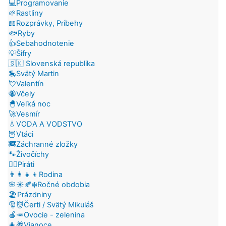
💻Programovanie
🌱Rastliny
📖Rozprávky, Príbehy
🐟Ryby
👍Sebahodnotenie
💡Šifry
🇸🇰 Slovenská republika
🎠Svätý Martin
💘Valentín
🐝Včely
🐣Veľká noc
🚀Vesmír
💧VODA A VODSTVO
🦉Vtáci
🚒Záchranné zložky
🐾Živočíchy
🏴‍☠️Piráti
👨‍👩‍👧‍👦Rodina
🌸☀️🍂❄️Ročné obdobia
🏖️Prázdniny
🎅👹Čerti / Svätý Mikuláš
🍎🥕Ovocie - zelenina
🎄🎁Vianoce