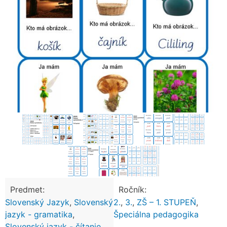
Predmet:
Ročník:
Slovenský Jazyk
,
Slovenský
2.
,
3.
,
ZŠ – 1. STUPEŇ
,
jazyk - gramatika
,
Špeciálna pedagogika
Slovenský jazyk - čítanie