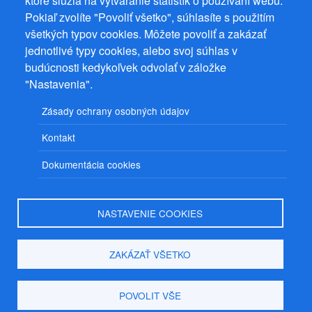
ktoré slúžia na vytváranie štatistík o používaní webu.
22 Ostrov, IČ 08993033, DIČ CZ9161263958
Pokiaľ zvolíte "Povoliť všetko", súhlasíte s použitím
© 2026
PuzzleWebs
s.r.o.
všetkých typov cookies. Môžete povoliť a zakázať
jednotlivé typy cookies, alebo svoj súhlas v
budúcnosti kedykoľvek odvolať v záložke
"Nastavenia".
Zásady ochrany osobných údajov
Kontakt
Dokumentácia cookies
NASTAVENIE COOKIES
ZAKÁZAŤ VŠETKO
POVOLIT VŠE