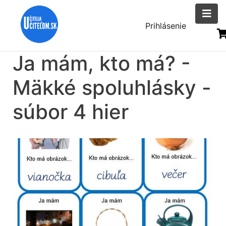
Skočiť
na
Menu
Prihlásenie
hlavný
uživatelsk
obsah
Ja mám, kto má? -
účtu
Mäkké spoluhlásky -
súbor 4 hier