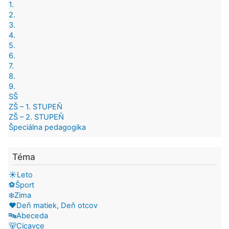
1.
2.
3.
4.
5.
6.
7.
8.
9.
SŠ
ZŠ – 1. STUPEŇ
ZŠ – 2. STUPEŇ
Špeciálna pedagogika
Téma
☀️Leto
⚽Šport
❄️Zima
❤️Deň matiek, Deň otcov
🔤Abeceda
🐻Cicavce