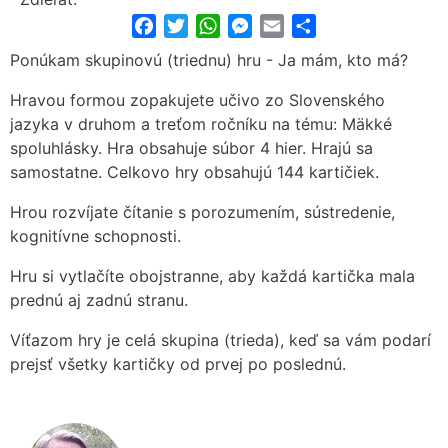
Facebook
Twitter
WhatsApp
Messenger
Email
Share
Ponúkam skupinovú (triednu) hru - Ja mám, kto má?
Hravou formou zopakujete učivo zo Slovenského
jazyka v druhom a treťom ročníku na tému: Mäkké
spoluhlásky. Hra obsahuje súbor 4 hier. Hrajú sa
samostatne. Celkovo hry obsahujú 144 kartičiek.
Hrou rozvíjate čítanie s porozumením, sústredenie,
kognitívne schopnosti.
Hru si vytlačíte obojstranne, aby každá kartička mala
prednú aj zadnú stranu.
Víťazom hry je celá skupina (trieda), keď sa vám podarí
prejsť všetky kartičky od prvej po poslednú.