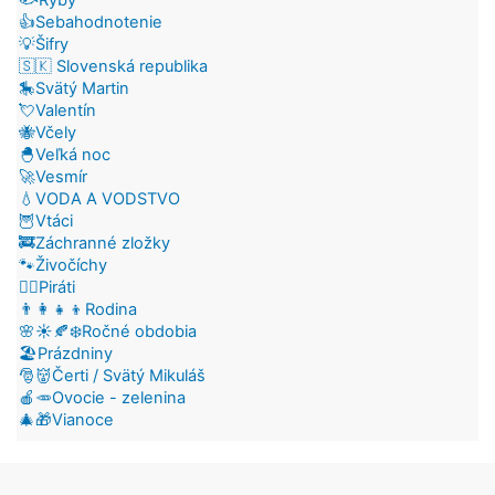
👍Sebahodnotenie
💡Šifry
🇸🇰 Slovenská republika
🎠Svätý Martin
💘Valentín
🐝Včely
🐣Veľká noc
🚀Vesmír
💧VODA A VODSTVO
🦉Vtáci
🚒Záchranné zložky
🐾Živočíchy
🏴‍☠️Piráti
👨‍👩‍👧‍👦Rodina
🌸☀️🍂❄️Ročné obdobia
🏖️Prázdniny
🎅👹Čerti / Svätý Mikuláš
🍎🥕Ovocie - zelenina
🎄🎁Vianoce