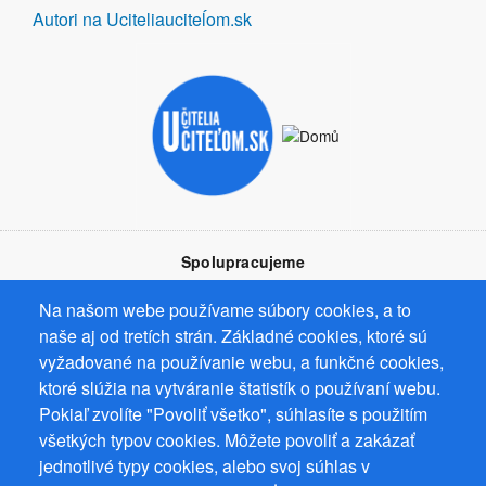
Autori na Uciteliauciteĺom.sk
Spolupracujeme
Na našom webe používame súbory cookies, a to
naše aj od tretích strán. Základné cookies, ktoré sú
vyžadované na používanie webu, a funkčné cookies,
ktoré slúžia na vytváranie štatistík o používaní webu.
Prevádzkovateľ: Mgr. Bc. Žaneta Radimecká, MBA, Ostrov 256, 561
Pokiaľ zvolíte "Povoliť všetko", súhlasíte s použitím
22 Ostrov, IČ 08993033, DIČ CZ9161263958
všetkých typov cookies. Môžete povoliť a zakázať
© 2026
PuzzleWebs
s.r.o.
jednotlivé typy cookies, alebo svoj súhlas v