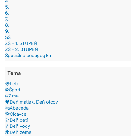
4.
5.
6.
7.
8.
9.
SŠ
ZŠ – 1. STUPEŇ
ZŠ – 2. STUPEŇ
Špeciálna pedagogika
Téma
☀️Leto
⚽Šport
❄️Zima
❤️Deň matiek, Deň otcov
🔤Abeceda
🐻Cicavce
🎈Deň detí
💧Deň vody
🌍Deň zeme