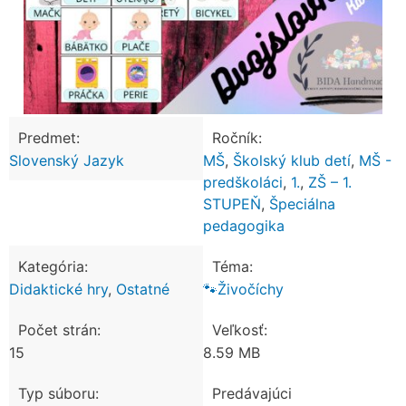
Predmet:
Ročník:
Slovenský Jazyk
MŠ
,
Školský klub detí
,
MŠ -
predškoláci
,
1.
,
ZŠ – 1.
STUPEŇ
,
Špeciálna
pedagogika
Kategória:
Téma:
Didaktické hry
,
Ostatné
🐾Živočíchy
Počet strán:
Veľkosť:
15
8.59 MB
Typ súboru:
Predávajúci