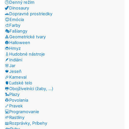
🕒Denný režim
🦖Dinosaury
🚗Dopravné prostriedky
😊Emócia
🎨Farby
🎭Fašiangy
🔺Geometrické tvary
🎃Halloween
🐞Hmyz
🎸Hudobné nástroje
🪶Indiáni
🌸Jar
🍁Jeseň
🎉Karneval
🫀Ľudské telo
🐸Obojživelníci (žaby, ...)
🐍Plazy
👷Povolania
🦴Pravek
💻Programovanie
🌱Rastliny
📖Rozprávky, Príbehy
🐟Ryby