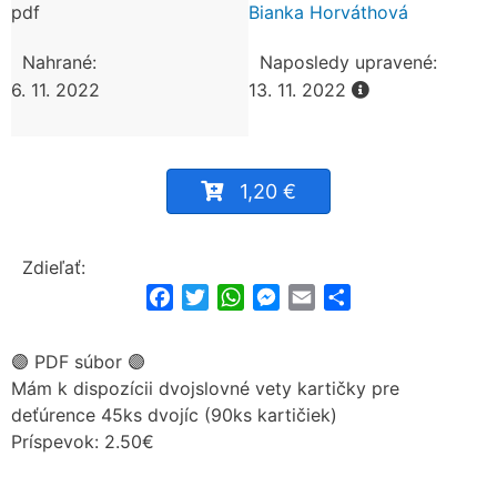
pdf
Bianka Horváthová
Nahrané:
Naposledy upravené:
6. 11. 2022
13. 11. 2022
1,20 €
Zdieľať:
Facebook
Twitter
WhatsApp
Messenger
Email
Share
🟣 PDF súbor 🟣
Mám k dispozícii dvojslovné vety kartičky pre
deťúrence 45ks dvojíc (90ks kartičiek)
Príspevok: 2.50€