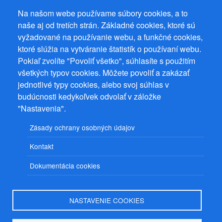
Na našom webe používame súbory cookies, a to
naše aj od tretích strán. Základné cookies, ktoré sú
vyžadované na používanie webu, a funkčné cookies,
ktoré slúžia na vytváranie štatistík o používaní webu.
Prevádzkovateľ: Mgr. Bc. Žaneta Radimecká, MBA, Ostrov 256, 561
22 Ostrov, IČ 08993033, DIČ CZ9161263958
Pokiaľ zvolíte "Povoliť všetko", súhlasíte s použitím
všetkých typov cookies. Môžete povoliť a zakázať
© 2026
PuzzleWebs
s.r.o.
jednotlivé typy cookies, alebo svoj súhlas v
budúcnosti kedykoľvek odvolať v záložke
"Nastavenia".
Zásady ochrany osobných údajov
Kontakt
Dokumentácia cookies
NASTAVENIE COOKIES