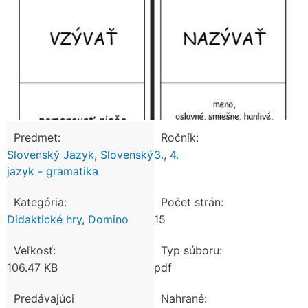
Predmet:
Ročník:
Slovenský Jazyk
,
Slovenský
3.
,
4.
jazyk - gramatika
Kategória:
Počet strán:
Didaktické hry
,
Domino
15
Veľkosť:
Typ súboru:
106.47 KB
pdf
Predávajúci
Nahrané: