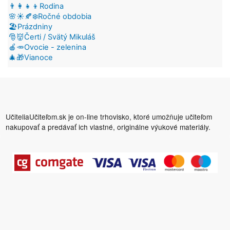
👨‍👩‍👧‍👦Rodina
🌸☀️🍂❄️Ročné obdobia
🏖️Prázdniny
🎅👹Čerti / Svätý Mikuláš
🍎🥕Ovocie - zelenina
🎄🎁Vianoce
UčiteliaUčiteľom.sk je on-line trhovisko, ktoré umožňuje učiteľom
nakupovať a predávať ich vlastné, originálne výukové materiály.