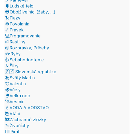
🫀Ľudské telo
🐸Obojživelníci (žaby, ...)
🐍Plazy
👷Povolania
🦴Pravek
💻Programovanie
🌱Rastliny
📖Rozprávky, Príbehy
🐟Ryby
👍Sebahodnotenie
💡Šifry
🇸🇰 Slovenská republika
🎠Svätý Martin
💘Valentín
🐝Včely
🐣Veľká noc
🚀Vesmír
💧VODA A VODSTVO
🦉Vtáci
🚒Záchranné zložky
🐾Živočíchy
🏴‍☠️Piráti