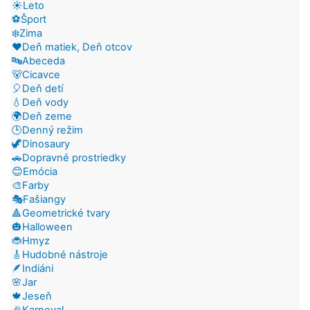
☀️Leto
⚽Šport
❄️Zima
❤️Deň matiek, Deň otcov
🔤Abeceda
🐻Cicavce
🎈Deň detí
💧Deň vody
🌍Deň zeme
🕒Denný režim
🦖Dinosaury
🚗Dopravné prostriedky
😊Emócia
🎨Farby
🎭Fašiangy
🔺Geometrické tvary
🎃Halloween
🐞Hmyz
🎸Hudobné nástroje
🪶Indiáni
🌸Jar
🍁Jeseň
🎉Karneval