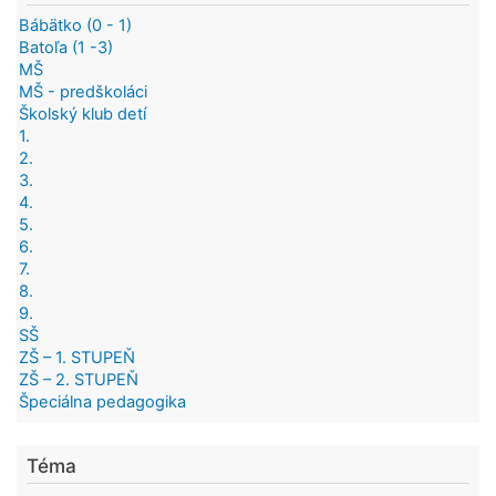
Bábätko (0 - 1)
Batoľa (1 -3)
MŠ
MŠ - predškoláci
Školský klub detí
1.
2.
3.
4.
5.
6.
7.
8.
9.
SŠ
ZŠ – 1. STUPEŇ
ZŠ – 2. STUPEŇ
Špeciálna pedagogika
Téma