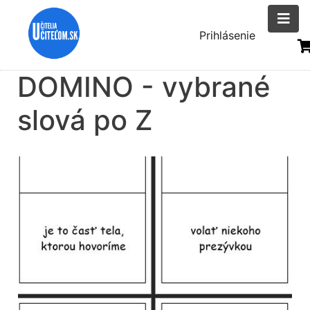
Skočiť
na
Menu
Prihlásenie
hlavný
uživatelsk
obsah
DOMINO - vybrané
účtu
slová po Z