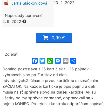
10. 2. 2022
Jarka Sládkovičová
Naposledy upravené:
2. 9. 2022
0,99 €
Zdieľať:
Facebook
Twitter
WhatsApp
Messenger
Email
Share
Domino pozostáva z 15 kartičiek t.j. 15 pojmov -
vybraných slov po Z a slov od nich
odvodených.Začíname prvou kartičkou s označením
ZAČIATOK. Na každej kartičke je opis pojmu a deti
musia nájsť správne slovo na ďalšej kartičke. Ak sú
všetky pojmy správne zoradené, dopracovali sa k
pojmu KONIEC. Pre rýchlu kontrolu odporúčam napísať,