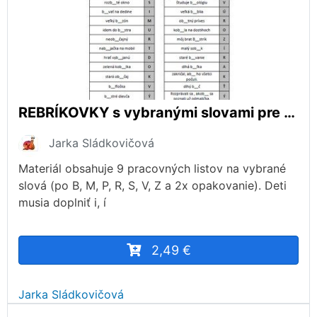
REBRÍKOVKY s vybranými slovami pre 3. ročník
Jarka Sládkovičová
Materiál obsahuje 9 pracovných listov na vybrané
slová (po B, M, P, R, S, V, Z a 2x opakovanie). Deti
musia doplniť i, í
2,49 €
Jarka Sládkovičová