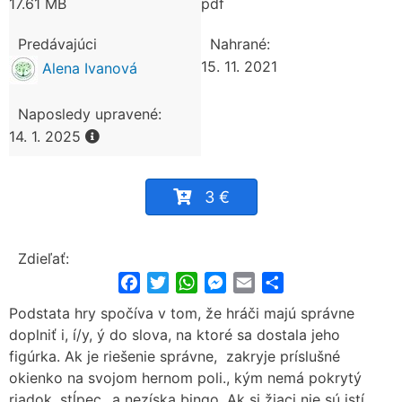
17.61 MB
pdf
Predávajúci
Nahrané:
15. 11. 2021
Alena Ivanová
Naposledy upravené:
14. 1. 2025
3 €
Zdieľať:
Facebook
Twitter
WhatsApp
Messenger
Email
Share
Podstata hry spočíva v tom, že hráči majú správne
doplniť i, í/y, ý do slova, na ktoré sa dostala jeho
figúrka. Ak je riešenie správne, zakryje príslušné
okienko na svojom hernom poli., kým nemá pokrytý
riadok, stĺpec...a nezíska bingo. Ak si žiaci nie sú istí