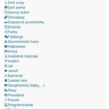
💧Deň vody
🌍Deň zeme
🕒Denný režim
🦖Dinosaury
🚗Dopravné prostriedky
😊Emócia
🎨Farby
🎭Fašiangy
🔺Geometrické tvary
🎃Halloween
🐞Hmyz
🎸Hudobné nástroje
🪶Indiáni
🌸Jar
🍁Jeseň
🎉Karneval
🫀Ľudské telo
🐸Obojživelníci (žaby, ...)
🐍Plazy
👷Povolania
🦴Pravek
💻Programovanie