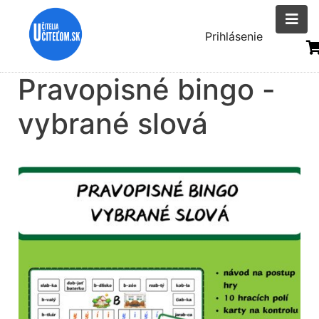
Skočiť
na
Menu
Prihlásenie
hlavný
uživatelsk
obsah
Pravopisné bingo -
účtu
vybrané slová