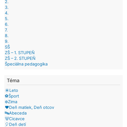
2.
3.
4.
5.
6.
7.
8.
9.
SŠ
ZŠ – 1. STUPEŇ
ZŠ – 2. STUPEŇ
Špeciálna pedagogika
Téma
☀️Leto
⚽Šport
❄️Zima
❤️Deň matiek, Deň otcov
🔤Abeceda
🐻Cicavce
🎈Deň detí