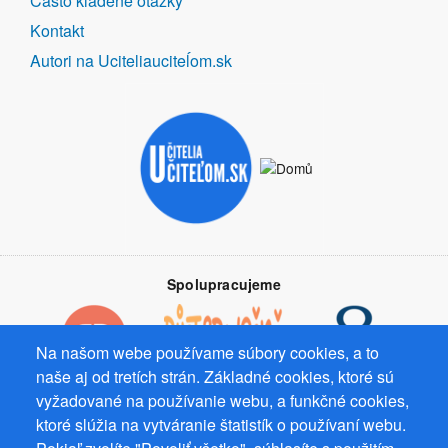
Často kladené otázky
Kontakt
Autori na Uciteliauciteĺom.sk
Spolupracujeme
Na našom webe používame súbory cookies, a to
naše aj od tretích strán. Základné cookies, ktoré sú
vyžadované na používanie webu, a funkčné cookies,
Prevádzkovateľ: Mgr. Bc. Žaneta Radimecká, MBA, Ostrov 256, 561
ktoré slúžia na vytváranie štatistík o používaní webu.
22 Ostrov, IČ 08993033, DIČ CZ9161263958