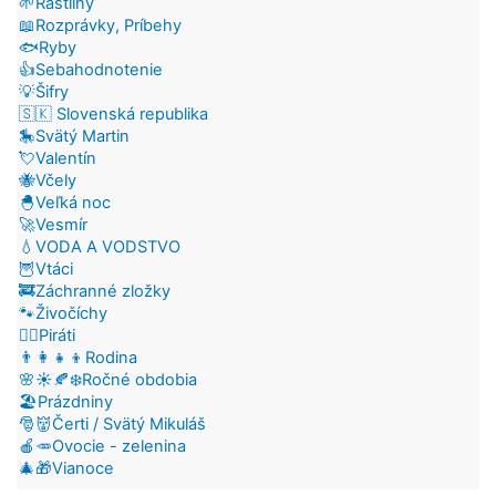
🌱Rastliny
📖Rozprávky, Príbehy
🐟Ryby
👍Sebahodnotenie
💡Šifry
🇸🇰 Slovenská republika
🎠Svätý Martin
💘Valentín
🐝Včely
🐣Veľká noc
🚀Vesmír
💧VODA A VODSTVO
🦉Vtáci
🚒Záchranné zložky
🐾Živočíchy
🏴‍☠️Piráti
👨‍👩‍👧‍👦Rodina
🌸☀️🍂❄️Ročné obdobia
🏖️Prázdniny
🎅👹Čerti / Svätý Mikuláš
🍎🥕Ovocie - zelenina
🎄🎁Vianoce