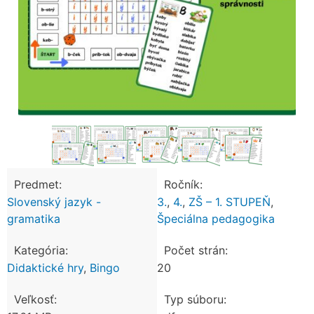
Predmet:
Ročník:
Slovenský jazyk -
3.
,
4.
,
ZŠ – 1. STUPEŇ
,
gramatika
Špeciálna pedagogika
Kategória:
Počet strán:
Didaktické hry
,
Bingo
20
Veľkosť:
Typ súboru: