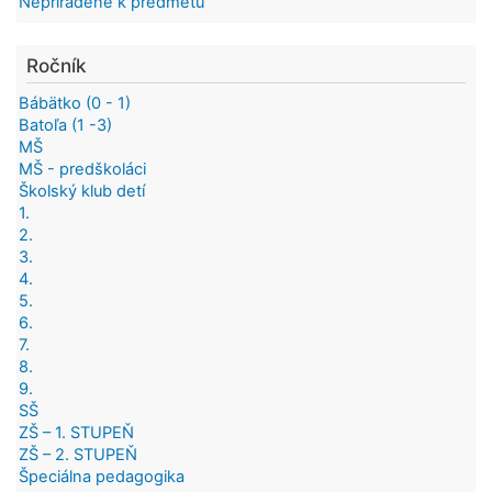
Nepriradené k predmetu
Ročník
Bábätko (0 - 1)
Batoľa (1 -3)
MŠ
MŠ - predškoláci
Školský klub detí
1.
2.
3.
4.
5.
6.
7.
8.
9.
SŠ
ZŠ – 1. STUPEŇ
ZŠ – 2. STUPEŇ
Špeciálna pedagogika