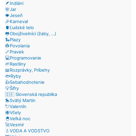
🪶Indiáni
🌸Jar
🍁Jeseň
🎉Karneval
🫀Ľudské telo
🐸Obojživelníci (žaby, ...)
🐍Plazy
👷Povolania
🦴Pravek
💻Programovanie
🌱Rastliny
📖Rozprávky, Príbehy
🐟Ryby
👍Sebahodnotenie
💡Šifry
🇸🇰 Slovenská republika
🎠Svätý Martin
💘Valentín
🐝Včely
🐣Veľká noc
🚀Vesmír
💧VODA A VODSTVO