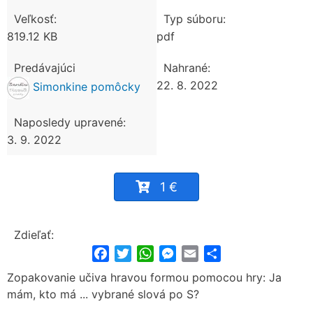
Veľkosť:
Typ súboru:
819.12 KB
pdf
Predávajúci
Nahrané:
22. 8. 2022
Simonkine pomôcky
Naposledy upravené:
3. 9. 2022
1 €
Zdieľať:
Facebook
Twitter
WhatsApp
Messenger
Email
Share
Zopakovanie učiva hravou formou pomocou hry: Ja
mám, kto má ... vybrané slová po S?