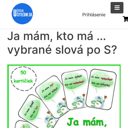
Skočiť
na
Menu
Prihlásenie
hlavný
uživatelsk
obsah
Ja mám, kto má ...
účtu
vybrané slová po S?