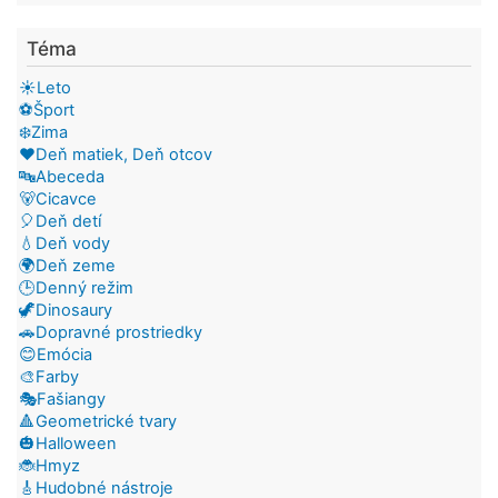
Téma
☀️Leto
⚽Šport
❄️Zima
❤️Deň matiek, Deň otcov
🔤Abeceda
🐻Cicavce
🎈Deň detí
💧Deň vody
🌍Deň zeme
🕒Denný režim
🦖Dinosaury
🚗Dopravné prostriedky
😊Emócia
🎨Farby
🎭Fašiangy
🔺Geometrické tvary
🎃Halloween
🐞Hmyz
🎸Hudobné nástroje