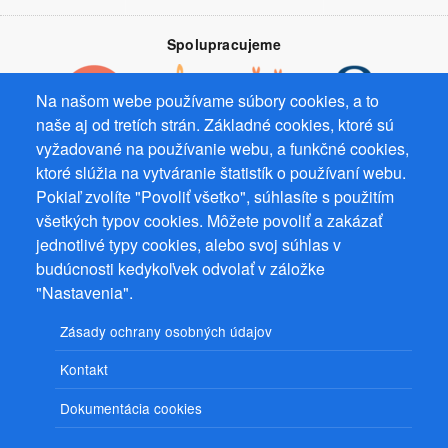
Spolupracujeme
Na našom webe používame súbory cookies, a to
naše aj od tretích strán. Základné cookies, ktoré sú
vyžadované na používanie webu, a funkčné cookies,
Prevádzkovateľ: Mgr. Bc. Žaneta Radimecká, MBA, Ostrov 256, 561
ktoré slúžia na vytváranie štatistík o používaní webu.
22 Ostrov, IČ 08993033, DIČ CZ9161263958
Pokiaľ zvolíte "Povoliť všetko", súhlasíte s použitím
všetkých typov cookies. Môžete povoliť a zakázať
© 2026
PuzzleWebs
s.r.o.
jednotlivé typy cookies, alebo svoj súhlas v
budúcnosti kedykoľvek odvolať v záložke
"Nastavenia".
Zásady ochrany osobných údajov
Kontakt
Dokumentácia cookies