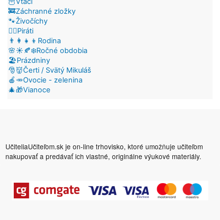
🦉Vtáci
🚒Záchranné zložky
🐾Živočíchy
🏴‍☠️Piráti
👨‍👩‍👧‍👦Rodina
🌸☀️🍂❄️Ročné obdobia
🏖️Prázdniny
🎅👹Čerti / Svätý Mikuláš
🍎🥕Ovocie - zelenina
🎄🎁Vianoce
UčiteliaUčiteľom.sk je on-line trhovisko, ktoré umožňuje učiteľom
nakupovať a predávať ich vlastné, originálne výukové materiály.