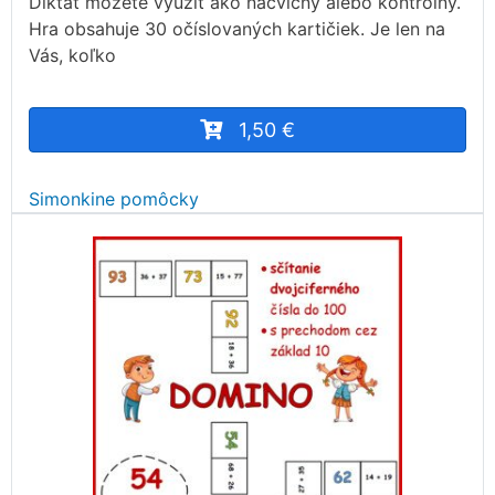
Diktát môžete využiť ako nácvičný alebo kontrolný.
Hra obsahuje 30 očíslovaných kartičiek. Je len na
Vás, koľko
1,50 €
Simonkine pomôcky