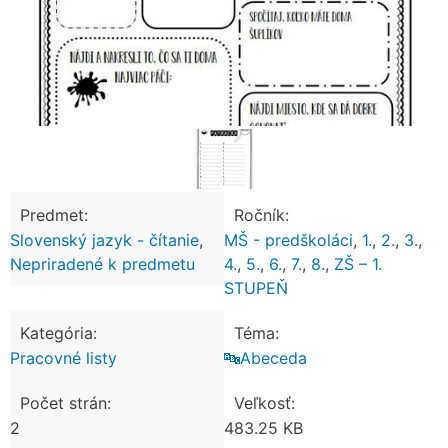
Predmet:
Ročník:
Slovenský jazyk - čítanie
,
MŠ - predškoláci
,
1.
,
2.
,
3.
,
Nepriradené k predmetu
4.
,
5.
,
6.
,
7.
,
8.
,
ZŠ – 1.
STUPEŇ
Kategória:
Téma:
Pracovné listy
🔤Abeceda
Počet strán:
Veľkosť:
2
483.25 KB