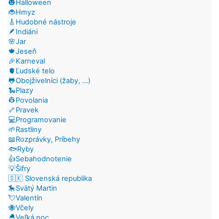
🎃Halloween
🐞Hmyz
🎸Hudobné nástroje
🪶Indiáni
🌸Jar
🍁Jeseň
🎉Karneval
🫀Ľudské telo
🐸Obojživelníci (žaby, ...)
🐍Plazy
👷Povolania
🦴Pravek
💻Programovanie
🌱Rastliny
📖Rozprávky, Príbehy
🐟Ryby
👍Sebahodnotenie
💡Šifry
🇸🇰 Slovenská republika
🎠Svätý Martin
💘Valentín
🐝Včely
🐣Veľká noc