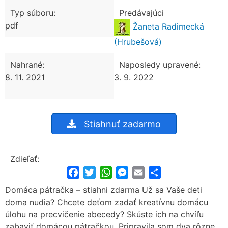
Typ súboru:
Predávajúci
pdf
Žaneta Radimecká
(Hrubešová)
Nahrané:
Naposledy upravené:
8. 11. 2021
3. 9. 2022
Stiahnuť zadarmo
Zdieľať:
Facebook
Twitter
WhatsApp
Messenger
Email
Share
Domáca pátračka – stiahni zdarma Už sa Vaše deti
doma nudia? Chcete deťom zadať kreatívnu domácu
úlohu na precvičenie abecedy? Skúste ich na chvíľu
zabaviť domácou pátračkou. Pripravila som dva rôzne