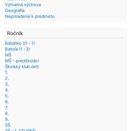
Výtvarná výchova
Geografia
Nepriradené k predmetu
Ročník
Bábätko (0 - 1)
Batoľa (1 -3)
MŠ
MŠ - predškoláci
Školský klub detí
1.
2.
3.
4.
5.
6.
7.
8.
9.
SŠ