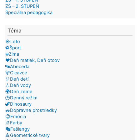
ZŠ – 1. STUPEŇ
ZŠ – 2. STUPEŇ
Špeciálna pedagogika
Téma
☀️Leto
⚽Šport
❄️Zima
❤️Deň matiek, Deň otcov
🔤Abeceda
🐻Cicavce
🎈Deň detí
💧Deň vody
🌍Deň zeme
🕒Denný režim
🦖Dinosaury
🚗Dopravné prostriedky
😊Emócia
🎨Farby
🎭Fašiangy
🔺Geometrické tvary