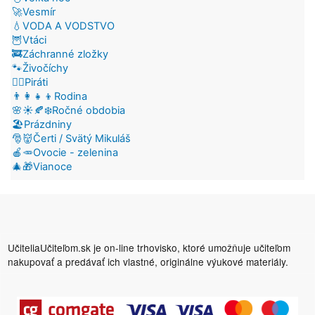
🚀Vesmír
💧VODA A VODSTVO
🦉Vtáci
🚒Záchranné zložky
🐾Živočíchy
🏴‍☠️Piráti
👨‍👩‍👧‍👦Rodina
🌸☀️🍂❄️Ročné obdobia
🏖️Prázdniny
🎅👹Čerti / Svätý Mikuláš
🍎🥕Ovocie - zelenina
🎄🎁Vianoce
UčiteliaUčiteľom.sk je on-line trhovisko, ktoré umožňuje učiteľom
nakupovať a predávať ich vlastné, originálne výukové materiály.