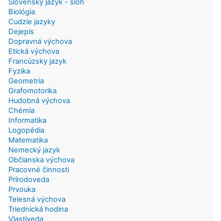
Slovenský jazyk - sloh
Biológia
Cudzie jazyky
Dejepis
Dopravná výchova
Etická výchova
Francúzsky jazyk
Fyzika
Geometria
Grafomotorika
Hudobná výchova
Chémia
Informatika
Logopédia
Matematika
Nemecký jazyk
Občianska výchova
Pracovné činnosti
Prírodoveda
Prvouka
Telesná výchova
Triednická hodina
Vlastiveda