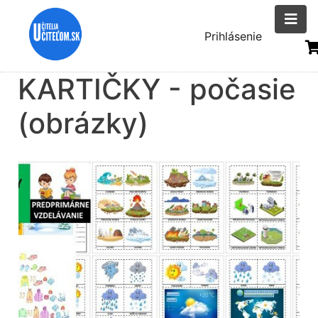
Skočiť
na
Menu
Prihlásenie
hlavný
uživatelsk
obsah
KARTIČKY - počasie
účtu
(obrázky)