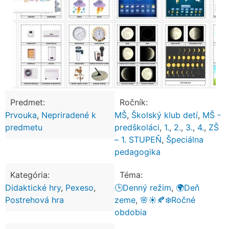
Predmet:
Ročník:
Prvouka
,
Nepriradené k
MŠ
,
Školský klub detí
,
MŠ -
predmetu
predškoláci
,
1.
,
2.
,
3.
,
4.
,
ZŠ
– 1. STUPEŇ
,
Špeciálna
pedagogika
Kategória:
Téma:
Didaktické hry
,
Pexeso
,
🕒Denný režim
,
🌍Deň
Postrehová hra
zeme
,
🌸☀️🍂❄️Ročné
obdobia