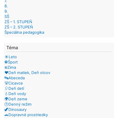
7.
8.
9.
SŠ
ZŠ – 1. STUPEŇ
ZŠ – 2. STUPEŇ
Špeciálna pedagogika
Téma
☀️Leto
⚽Šport
❄️Zima
❤️Deň matiek, Deň otcov
🔤Abeceda
🐻Cicavce
🎈Deň detí
💧Deň vody
🌍Deň zeme
🕒Denný režim
🦖Dinosaury
🚗Dopravné prostriedky