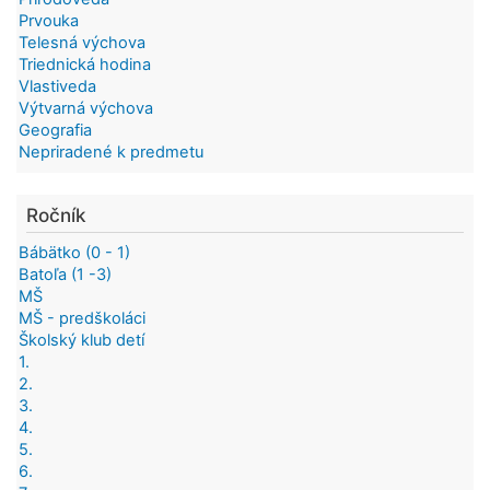
Prvouka
Telesná výchova
Triednická hodina
Vlastiveda
Výtvarná výchova
Geografia
Nepriradené k predmetu
Ročník
Bábätko (0 - 1)
Batoľa (1 -3)
MŠ
MŠ - predškoláci
Školský klub detí
1.
2.
3.
4.
5.
6.