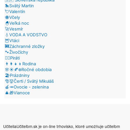
🎠Svätý Martin
💘Valentín
🐝Včely
🐣Veľká noc
🚀Vesmír
💧VODA A VODSTVO
🦉Vtáci
🚒Záchranné zložky
🐾Živočíchy
🏴‍☠️Piráti
👨‍👩‍👧‍👦Rodina
🌸☀️🍂❄️Ročné obdobia
🏖️Prázdniny
🎅👹Čerti / Svätý Mikuláš
🍎🥕Ovocie - zelenina
🎄🎁Vianoce
UčiteliaUčiteľom.sk je on-line trhovisko, ktoré umožňuje učiteľom