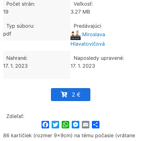
Počet strán:
Veľkosť:
19
3.27 MB
Typ súboru:
Predávajúci
pdf
Miroslava
Hlavatovičová
Nahrané:
Naposledy upravené:
17. 1. 2023
17. 1. 2023
2 €
Zdieľať:
Facebook
Twitter
WhatsApp
Messenger
Email
Share
86 kartičiek (rozmer 9x9cm) na tému počasie (vrátane