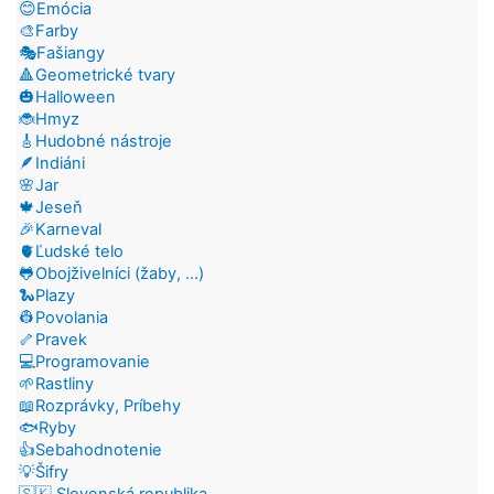
😊Emócia
🎨Farby
🎭Fašiangy
🔺Geometrické tvary
🎃Halloween
🐞Hmyz
🎸Hudobné nástroje
🪶Indiáni
🌸Jar
🍁Jeseň
🎉Karneval
🫀Ľudské telo
🐸Obojživelníci (žaby, ...)
🐍Plazy
👷Povolania
🦴Pravek
💻Programovanie
🌱Rastliny
📖Rozprávky, Príbehy
🐟Ryby
👍Sebahodnotenie
💡Šifry
🇸🇰 Slovenská republika