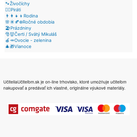
🐾Živočíchy
🏴‍☠️Piráti
👨‍👩‍👧‍👦Rodina
🌸☀️🍂❄️Ročné obdobia
🏖️Prázdniny
🎅👹Čerti / Svätý Mikuláš
🍎🥕Ovocie - zelenina
🎄🎁Vianoce
UčiteliaUčiteľom.sk je on-line trhovisko, ktoré umožňuje učiteľom
nakupovať a predávať ich vlastné, originálne výukové materiály.