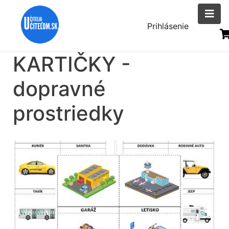
Skočiť
na
Menu
Prihlásenie
hlavný
uživatelsk
obsah
KARTIČKY -
účtu
dopravné
prostriedky