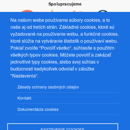
Spolupracujeme
Na našom webe používame súbory cookies, a to
naše aj od tretích strán. Základné cookies, ktoré sú
vyžadované na používanie webu, a funkčné cookies,
Prevádzkovateľ: Mgr. Bc. Žaneta Radimecká, MBA, Ostrov 256, 561
ktoré slúžia na vytváranie štatistík o používaní webu.
22 Ostrov, IČ 08993033, DIČ CZ9161263958
Pokiaľ zvolíte "Povoliť všetko", súhlasíte s použitím
všetkých typov cookies. Môžete povoliť a zakázať
© 2026
PuzzleWebs
s.r.o.
jednotlivé typy cookies, alebo svoj súhlas v
budúcnosti kedykoľvek odvolať v záložke
"Nastavenia".
Zásady ochrany osobných údajov
Kontakt
Dokumentácia cookies
NASTAVENIE COOKIES