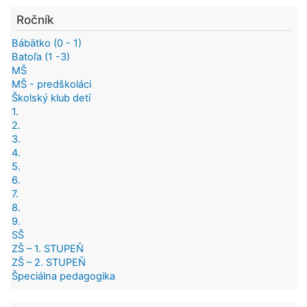
Ročník
Bábätko (0 - 1)
Batoľa (1 -3)
MŠ
MŠ - predškoláci
Školský klub detí
1.
2.
3.
4.
5.
6.
7.
8.
9.
SŠ
ZŠ – 1. STUPEŇ
ZŠ – 2. STUPEŇ
Špeciálna pedagogika