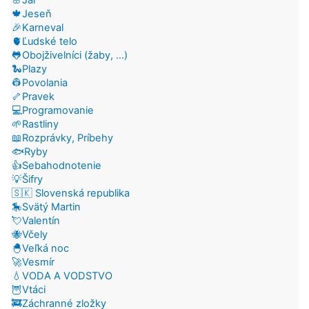
🍁Jeseň
🎉Karneval
🫀Ľudské telo
🐸Obojživelníci (žaby, ...)
🐍Plazy
👷Povolania
🦴Pravek
💻Programovanie
🌱Rastliny
📖Rozprávky, Príbehy
🐟Ryby
👍Sebahodnotenie
💡Šifry
🇸🇰 Slovenská republika
🎠Svätý Martin
💘Valentín
🐝Včely
🐣Veľká noc
🚀Vesmír
💧VODA A VODSTVO
🦉Vtáci
🚒Záchranné zložky