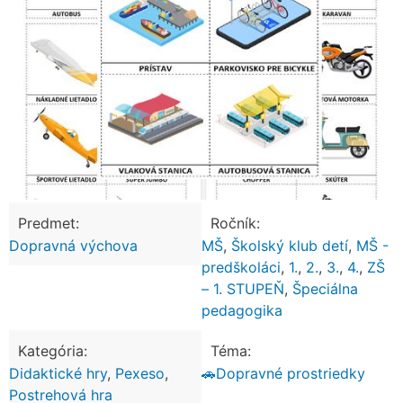
Predmet:
Ročník:
Dopravná výchova
MŠ
,
Školský klub detí
,
MŠ -
predškoláci
,
1.
,
2.
,
3.
,
4.
,
ZŠ
– 1. STUPEŇ
,
Špeciálna
pedagogika
Kategória:
Téma:
Didaktické hry
,
Pexeso
,
🚗Dopravné prostriedky
Postrehová hra