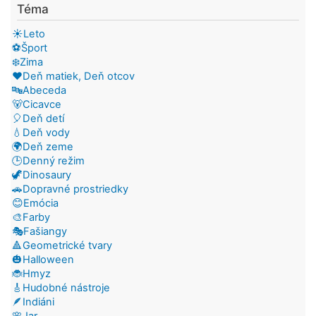
Téma
☀️Leto
⚽Šport
❄️Zima
❤️Deň matiek, Deň otcov
🔤Abeceda
🐻Cicavce
🎈Deň detí
💧Deň vody
🌍Deň zeme
🕒Denný režim
🦖Dinosaury
🚗Dopravné prostriedky
😊Emócia
🎨Farby
🎭Fašiangy
🔺Geometrické tvary
🎃Halloween
🐞Hmyz
🎸Hudobné nástroje
🪶Indiáni
🌸Jar