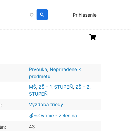
Menu
Prihlásenie
uživatelského
účtu
Prvouka
,
Nepriradené k
predmetu
MŠ
,
ZŠ – 1. STUPEŇ
,
ZŠ – 2.
STUPEŇ
Výzdoba triedy
:
🍎🥕Ovocie - zelenina
43
án: