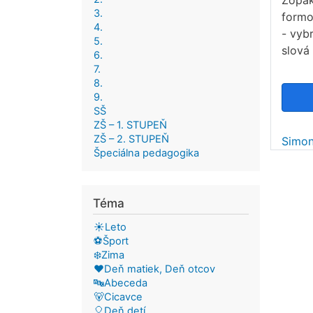
Zopak
3.
form
4.
- vyb
5.
slová
6.
7.
8.
9.
SŠ
ZŠ – 1. STUPEŇ
ZŠ – 2. STUPEŇ
Simo
Špeciálna pedagogika
Téma
☀️Leto
⚽Šport
❄️Zima
❤️Deň matiek, Deň otcov
🔤Abeceda
🐻Cicavce
🎈Deň detí