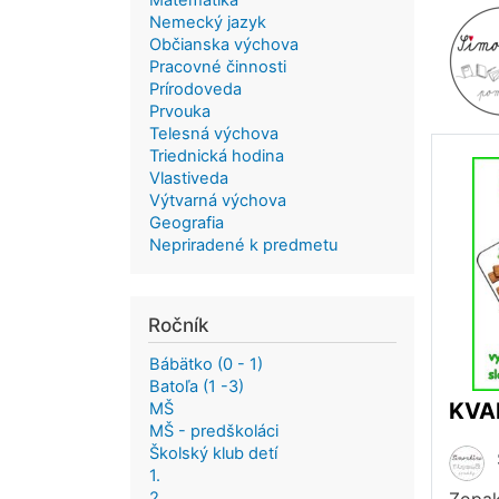
Matematika
Nemecký jazyk
Občianska výchova
Pracovné činnosti
Prírodoveda
Prvouka
Telesná výchova
Triednická hodina
Vlastiveda
Výtvarná výchova
Geografia
Nepriradené k predmetu
Ročník
Bábätko (0 - 1)
Batoľa (1 -3)
MŠ
MŠ - predškoláci
Školský klub detí
1.
2.