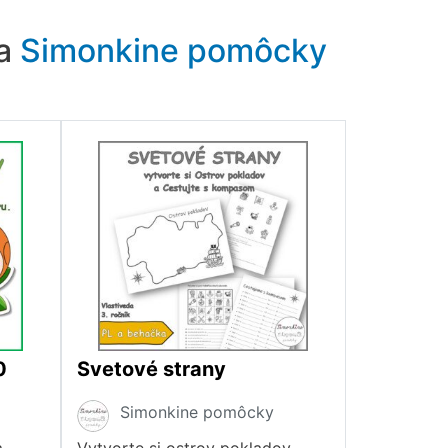
ra
Simonkine pomôcky
0
Svetové strany
Simonkine pomôcky