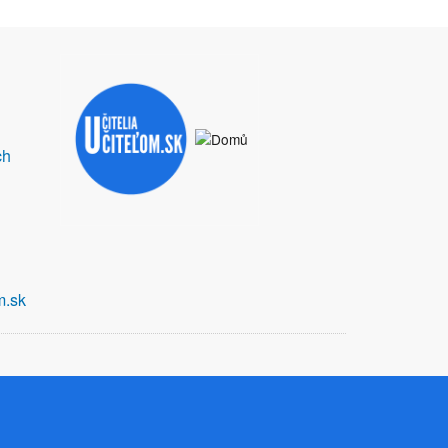
ch
m.sk