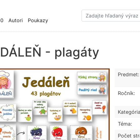
Skočiť
na
hlavný
10
Autori
Poukazy
obsah
DÁLEŇ - plagáty
Predmet:
Ročník:
Kategória
Téma:
Počet str