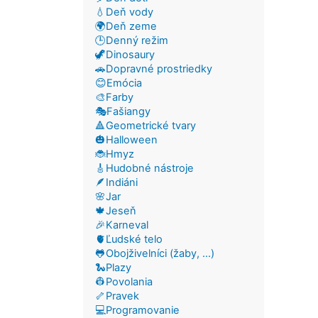
💧Deň vody
🌍Deň zeme
🕒Denný režim
🦖Dinosaury
🚗Dopravné prostriedky
😊Emócia
🎨Farby
🎭Fašiangy
🔺Geometrické tvary
🎃Halloween
🐞Hmyz
🎸Hudobné nástroje
🪶Indiáni
🌸Jar
🍁Jeseň
🎉Karneval
🫀Ľudské telo
🐸Obojživelníci (žaby, ...)
🐍Plazy
👷Povolania
🦴Pravek
💻Programovanie