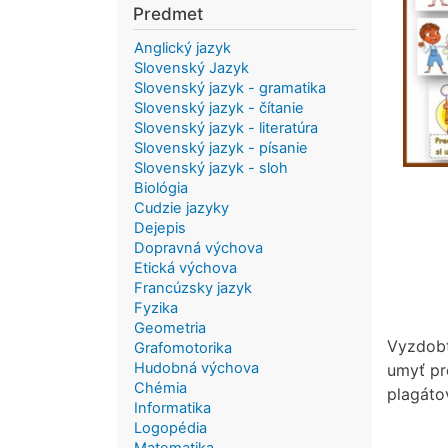
Predmet
Anglický jazyk
Slovenský Jazyk
Slovenský jazyk - gramatika
Slovenský jazyk - čítanie
Slovenský jazyk - literatúra
Slovenský jazyk - písanie
Slovenský jazyk - sloh
Biológia
Cudzie jazyky
Dejepis
Dopravná výchova
Etická výchova
Francúzsky jazyk
Fyzika
Geometria
Vyzdobt
Grafomotorika
Hudobná výchova
umyť pr
Chémia
plagáto
Informatika
Logopédia