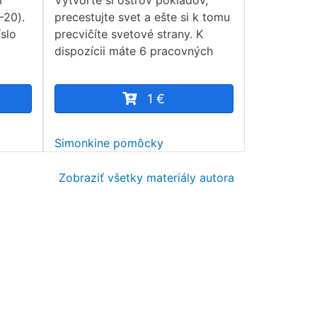
m
Vytvorte si ostrov pokladov,
-20).
precestujte svet a ešte si k tomu
íslo
precvičíte svetové strany. K
dispozícii máte 6 pracovných
1 €
Simonkine pomôcky
Zobraziť všetky materiály autora