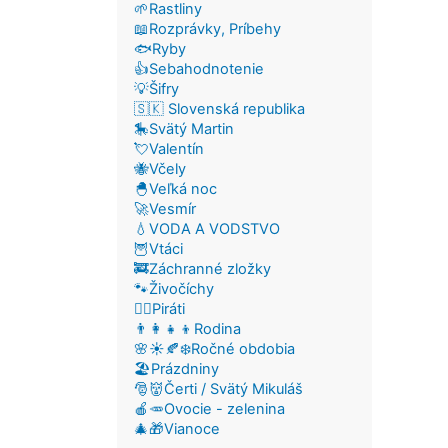
🌱Rastliny
📖Rozprávky, Príbehy
🐟Ryby
👍Sebahodnotenie
💡Šifry
🇸🇰 Slovenská republika
🎠Svätý Martin
💘Valentín
🐝Včely
🐣Veľká noc
🚀Vesmír
💧VODA A VODSTVO
🦉Vtáci
🚒Záchranné zložky
🐾Živočíchy
🏴‍☠️Piráti
👨‍👩‍👧‍👦Rodina
🌸☀️🍂❄️Ročné obdobia
🏖️Prázdniny
🎅👹Čerti / Svätý Mikuláš
🍎🥕Ovocie - zelenina
🎄🎁Vianoce