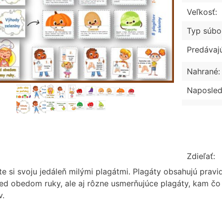
Veľkosť:
Typ súbo
Predávaj
Nahrané:
Naposled
Zdieľať:
e si svoju jedáleň milými plagátmi. Plagáty obsahujú pravid
ed obedom ruky, ale aj rôzne usmerňujúce plagáty, kam čo
v.