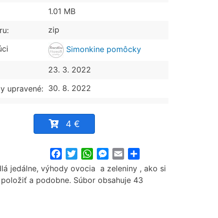
1.01 MB
zip
ru:
úci
Simonkine pomôcky
23. 3. 2022
30. 8. 2022
y upravené:
4 €
Facebook
Twitter
WhatsApp
Messenger
Email
Share
lá jedálne, výhody ovocia a zeleniny , ako si
 položiť a podobne. Súbor obsahuje 43