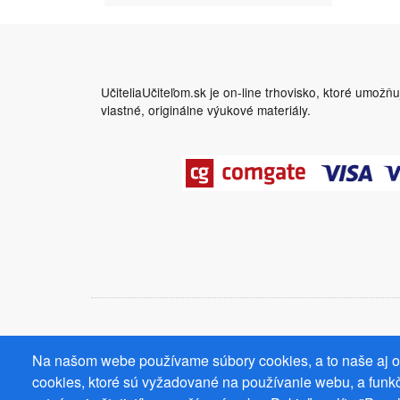
UčiteliaUčiteľom.sk je on-line trhovisko, ktoré umožň
vlastné, originálne výukové materiály.
Na našom webe používame súbory cookies, a to naše aj od
cookies, ktoré sú vyžadované na používanie webu, a funkč