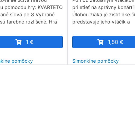
ovanie učiva hravou
Pomôž zatúlaným vtáčiko
ou pomocou hry: KVARTETO
priletieť na správny konár(1
rané slová po S Vybrané
Úlohou žiaka je zistiť aké č
 sú farebne rozlíšené. Hra
predstavuje jeho vtáčik a
1 €
1,50 €
nkine pomôcky
Simonkine pomôcky