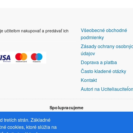
DALŠÍ
Všeobecné obchodné
uje učiteľom nakupovať a predávať ich
ODKAZY
podmienky
Zásady ochrany osobný
údajov
Doprava a platba
Často kladené otázky
Kontakt
Autori na Uciteliauciteĺo
Spolupracujeme
 tretích strán. Základné
né cookies, ktoré slúžia na