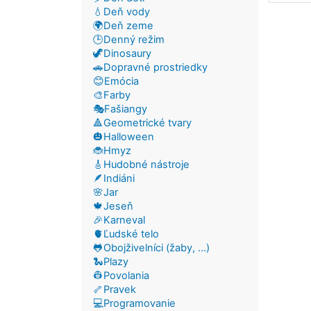
💧Deň vody
🌍Deň zeme
🕒Denný režim
🦖Dinosaury
🚗Dopravné prostriedky
😊Emócia
🎨Farby
🎭Fašiangy
🔺Geometrické tvary
🎃Halloween
🐞Hmyz
🎸Hudobné nástroje
🪶Indiáni
🌸Jar
🍁Jeseň
🎉Karneval
🫀Ľudské telo
🐸Obojživelníci (žaby, ...)
🐍Plazy
👷Povolania
🦴Pravek
💻Programovanie