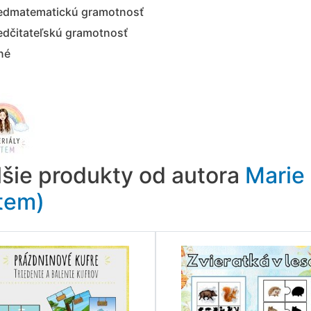
edmatematickú gramotnosť
edčitateľskú gramotnosť
iné
lšie produkty od autora
Marie 
tem)