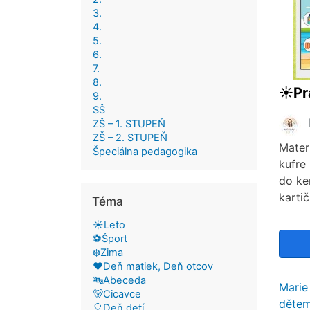
3.
4.
5.
6.
7.
8.
9.
SŠ
ZŠ – 1. STUPEŇ
ZŠ – 2. STUPEŇ
Mater
Špeciálna pedagogika
kufre 
do ke
kartič
Téma
☀️Leto
⚽Šport
❄️Zima
❤️Deň matiek, Deň otcov
🔤Abeceda
Marie
🐻Cicavce
dětem
🎈Deň detí