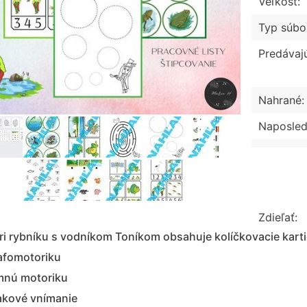
Veľkosť:
Typ súbo
Predávaj
Nahrané:
Naposled
Zdieľať:
ri rybníku s vodníkom Toníkom obsahuje kolíčkovacie karti
afomotoriku
mnú motoriku
akové vnímanie