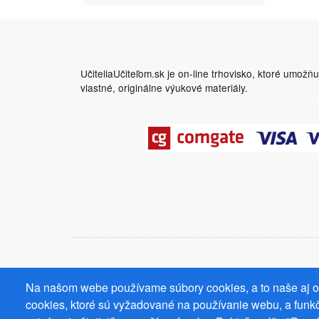
UčiteliaUčiteľom.sk je on-line trhovisko, ktoré umožň
vlastné, originálne výukové materiály.
Na našom webe používame súbory cookies, a to naše aj od
cookies, ktoré sú vyžadované na používanie webu, a funkč