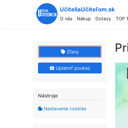
UčiteliaUčiteľom.sk
Hlavní
O nás
Nákup
Dotazy
TOP 
navigace
Pr
Zľavy
Uplatniť poukaz
Nástroje
Nastavenie cookies