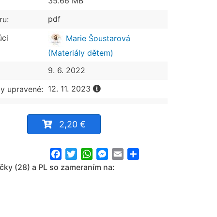
35.66 MB
pdf
ru:
úci
Marie Šoustarová
(Materiály dětem)
9. 6. 2022
12. 11. 2023
y upravené:
2,20 €
Facebook
Twitter
WhatsApp
Messenger
Email
Share
čky (28) a PL so zameraním na: