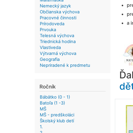
Matematika
pr
Nemecký jazyk
Občianska výchova
pr
Pracovné činnosti
a 
Prírodoveda
Prvouka
Telesná výchova
Triednická hodina
Vlastiveda
Výtvarná výchova
Geografia
Nepriradené k predmetu
Ďa
dě
Ročník
Bábätko (0 - 1)
Batoľa (1 -3)
MŠ
MŠ - predškoláci
Školský klub detí
1.
2.