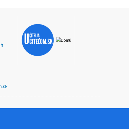
ch
m.sk