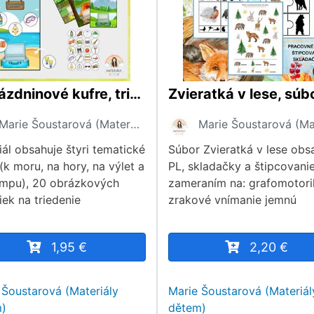
☀️Prázdninové kufre, triedenie☀️
Marie Šoustarová (Materiály dětem)
iál obsahuje štyri tematické
Súbor Zvieratká v lese obs
(k moru, na hory, na výlet a
PL, skladačky a štipcovani
mpu), 20 obrázkových
zameraním na: grafomotori
iek na triedenie
zrakové vnímanie jemnú
1,95 €
2,20 €
 Šoustarová (Materiály
Marie Šoustarová (Materiál
)
dětem)