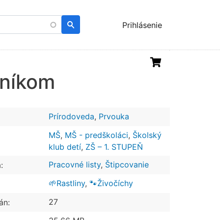
Menu
Prihlásenie
uživatelského
účtu
oníkom
Prírodoveda
,
Prvouka
MŠ
,
MŠ - predškoláci
,
Školský
klub detí
,
ZŠ – 1. STUPEŇ
Pracovné listy
,
Štipcovanie
:
🌱Rastliny
,
🐾Živočíchy
27
án: