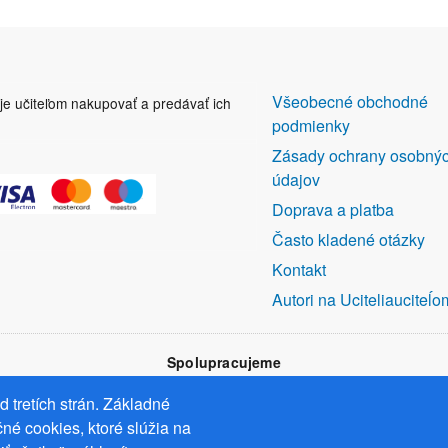
DALŠÍ
Všeobecné obchodné
uje učiteľom nakupovať a predávať ich
ODKAZY
podmienky
Zásady ochrany osobný
údajov
Doprava a platba
Často kladené otázky
Kontakt
Autori na Uciteliauciteĺo
Spolupracujeme
 tretích strán. Základné
né cookies, ktoré slúžia na