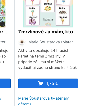
Zvieratká v lese, súbor aktivít
Zmrzlinové Ja mám, kto má?
Marie Šoustarová (Materiály dětem)
Marie Šoustarová (Materiály dětem)
ahuje
Aktivita obsahuje 24 hracích
e so
kariet na tému Zmrzliny. V
ku
prípade záujmu si môžete
vytlačiť aj zadnú stranu kartičiek
1,75 €
y
Marie Šoustarová (Materiály
dětem)