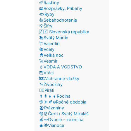
🌱Rastliny
📖Rozprávky, Príbehy
🐟Ryby
👍Sebahodnotenie
💡Šifry
🇸🇰 Slovenská republika
🎠Svätý Martin
💘Valentín
🐝Včely
🐣Veľká noc
🚀Vesmír
💧VODA A VODSTVO
🦉Vtáci
🚒Záchranné zložky
🐾Živočíchy
🏴‍☠️Piráti
👨‍👩‍👧‍👦Rodina
🌸☀️🍂❄️Ročné obdobia
🏖️Prázdniny
🎅👹Čerti / Svätý Mikuláš
🍎🥕Ovocie - zelenina
🎄🎁Vianoce