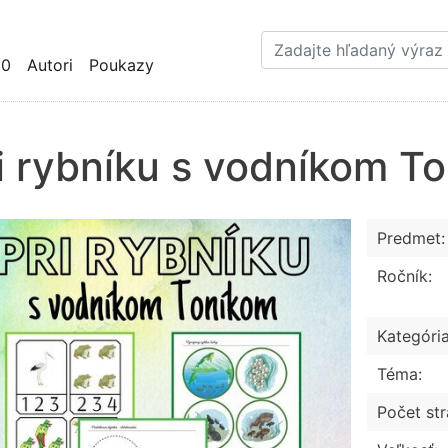
Skočiť
na
hlavný
10
Autori
Poukazy
obsah
i rybníku s vodníkom T
Predmet:
Ročník:
Kategória
Téma:
Počet str