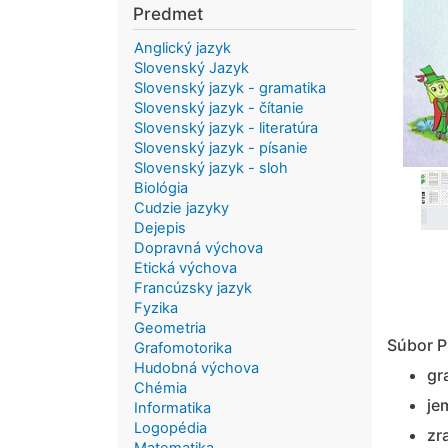
Predmet
Anglický jazyk
Slovenský Jazyk
Slovenský jazyk - gramatika
Slovenský jazyk - čítanie
Slovenský jazyk - literatúra
Slovenský jazyk - písanie
Slovenský jazyk - sloh
Biológia
Cudzie jazyky
Dejepis
Dopravná výchova
Etická výchova
Francúzsky jazyk
Fyzika
Geometria
Súbor P
Grafomotorika
Hudobná výchova
gr
Chémia
je
Informatika
Logopédia
zr