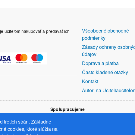
DALŠÍ
Všeobecné obchodné
uje učiteľom nakupovať a predávať ich
ODKAZY
podmienky
Zásady ochrany osobný
údajov
Doprava a platba
Často kladené otázky
Kontakt
Autori na Uciteliauciteĺo
Spolupracujeme
 tretích strán. Základné
né cookies, ktoré slúžia na