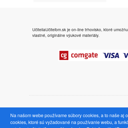
UčiteliaUčiteľom.sk je on-line trhovisko, ktoré umožň
vlastné, originálne výukové materiály.
Na našom webe používame súbory cookies, a to naše aj od
cookies, ktoré sú vyžadované na používanie webu, a funkč