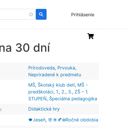
Menu
Prihlásenie
uživatelského
účtu
a 30 dní
Prírodoveda
,
Prvouka
,
Nepriradené k predmetu
MŠ
,
Školský klub detí
,
MŠ -
predškoláci
,
1.
,
2.
,
3.
,
ZŠ – 1.
STUPEŇ
,
Špeciálna pedagogika
Didaktické hry
:
🍁Jeseň
,
🌸☀️🍂❄️Ročné obdobia