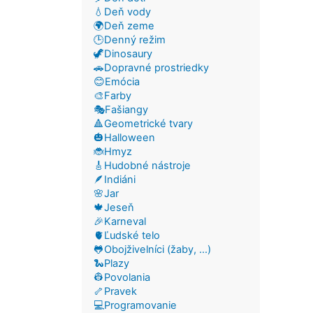
💧Deň vody
🌍Deň zeme
🕒Denný režim
🦖Dinosaury
🚗Dopravné prostriedky
😊Emócia
🎨Farby
🎭Fašiangy
🔺Geometrické tvary
🎃Halloween
🐞Hmyz
🎸Hudobné nástroje
🪶Indiáni
🌸Jar
🍁Jeseň
🎉Karneval
🫀Ľudské telo
🐸Obojživelníci (žaby, ...)
🐍Plazy
👷Povolania
🦴Pravek
💻Programovanie