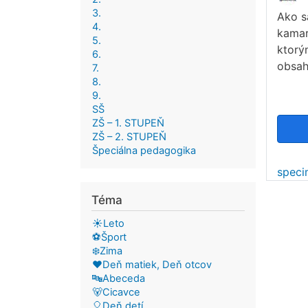
3.
Ako s
4.
kamar
5.
ktorý
6.
obsah
7.
8.
9.
SŠ
ZŠ – 1. STUPEŇ
ZŠ – 2. STUPEŇ
Špeciálna pedagogika
spec
Téma
☀️Leto
⚽Šport
❄️Zima
❤️Deň matiek, Deň otcov
🔤Abeceda
🐻Cicavce
🎈Deň detí