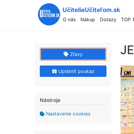
UčiteliaUčiteľom.sk
Hlavní
O nás
Nákup
Dotazy
TOP 
navigace
JE
Zľavy
Uplatniť poukaz
Nástroje
Nastavenie cookies