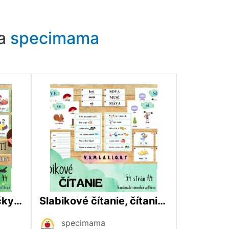
ra
specimama
Domáce práce, kartičky domácich prác, Aktivity doma, Kartičky PAS, Denný režim
Slabikové čítanie, čítanie, slabiky, Pismeno V, S
specimama