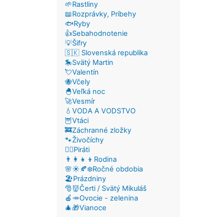
🌱Rastliny
📖Rozprávky, Príbehy
🐟Ryby
👍Sebahodnotenie
💡Šifry
🇸🇰 Slovenská republika
🎠Svätý Martin
💘Valentín
🐝Včely
🐣Veľká noc
🚀Vesmír
💧VODA A VODSTVO
🦉Vtáci
🚒Záchranné zložky
🐾Živočíchy
🏴‍☠️Piráti
👨‍👩‍👧‍👦Rodina
🌸☀️🍂❄️Ročné obdobia
🏖️Prázdniny
🎅👹Čerti / Svätý Mikuláš
🍎🥕Ovocie - zelenina
🎄🎁Vianoce