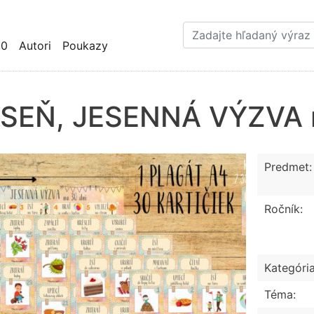
Skočiť
na
hlavný
10
Autori
Poukazy
obsah
SEŇ, JESENNÁ VÝZVA n
Predmet:
Ročník:
Kategória
Téma: