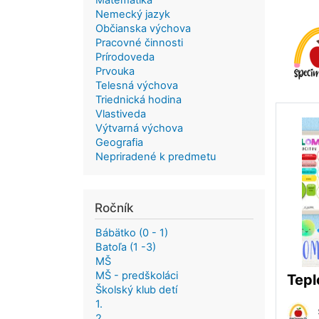
Matematika
Nemecký jazyk
Občianska výchova
Pracovné činnosti
Prírodoveda
Prvouka
Telesná výchova
Triednická hodina
Vlastiveda
Výtvarná výchova
Geografia
Nepriradené k predmetu
Ročník
Bábätko (0 - 1)
Batoľa (1 -3)
MŠ
MŠ - predškoláci
Školský klub detí
1.
2.