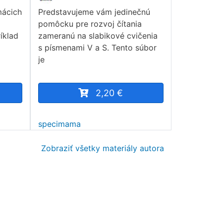
mácich
Predstavujeme vám jedinečnú
pomôcku pre rozvoj čítania
íklad
zameranú na slabikové cvičenia
s písmenami V a S. Tento súbor
je
2,20 €
specimama
Zobraziť všetky materiály autora