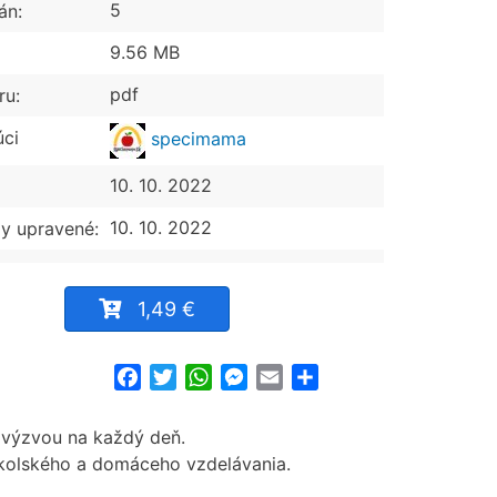
5
án:
9.56 MB
pdf
ru:
úci
specimama
10. 10. 2022
10. 10. 2022
y upravené:
1,49 €
Facebook
Twitter
WhatsApp
Messenger
Email
Share
 výzvou na každý deň.
i školského a domáceho vzdelávania.