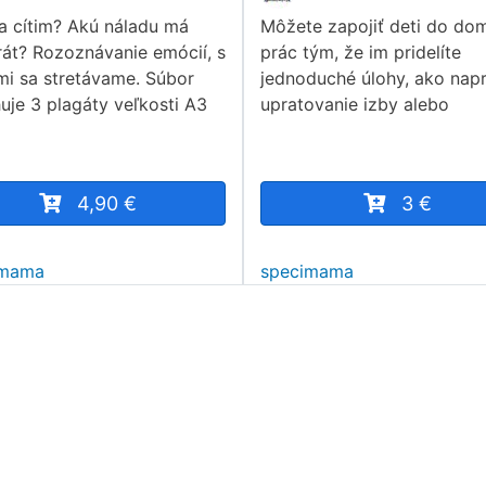
a cítim? Akú náladu má
Môžete zapojiť deti do do
át? Rozoznávanie emócií, s
prác tým, že im pridelíte
mi sa stretávame. Súbor
jednoduché úlohy, ako napr
uje 3 plagáty veľkosti A3
upratovanie izby alebo
4,90 €
3 €
imama
specimama