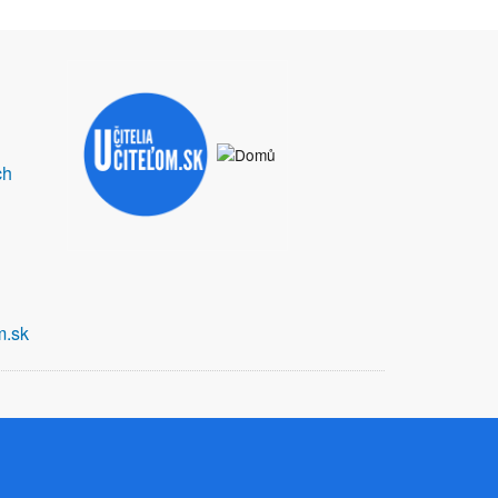
ch
m.sk