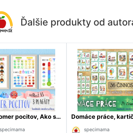
Ďalšie produkty od auto
Teplomer pocitov, Ako sa cítim, Emócie
specimama
specimama