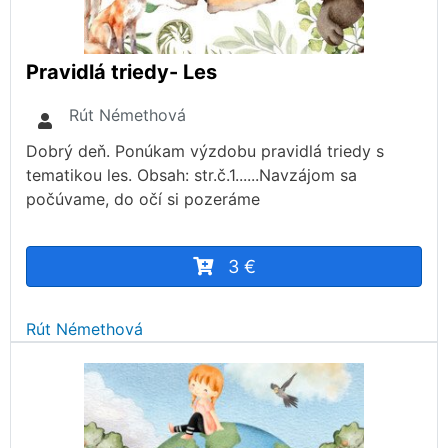
Pravidlá triedy- Les
Rút Némethová
Dobrý deň. Ponúkam výzdobu pravidlá triedy s
tematikou les. Obsah: str.č.1......Navzájom sa
počúvame, do očí si pozeráme
3 €
Rút Némethová