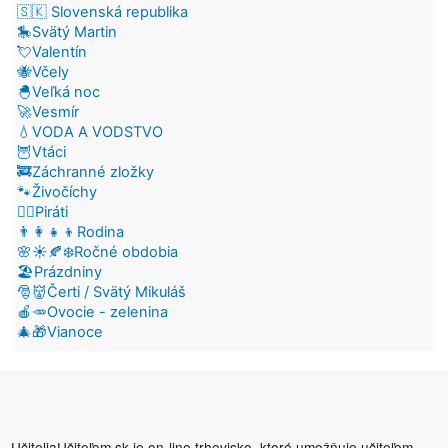
🇸🇰 Slovenská republika
🎠Svätý Martin
💘Valentín
🐝Včely
🐣Veľká noc
🚀Vesmír
💧VODA A VODSTVO
🦉Vtáci
🚒Záchranné zložky
🐾Živočíchy
🏴‍☠️Piráti
👨‍👩‍👧‍👦Rodina
🌸☀️🍂❄️Ročné obdobia
🏖️Prázdniny
🎅👹Čerti / Svätý Mikuláš
🍎🥕Ovocie - zelenina
🎄🎁Vianoce
UčiteliaUčiteľom.sk je on-line trhovisko, ktoré umožňuje učiteľom