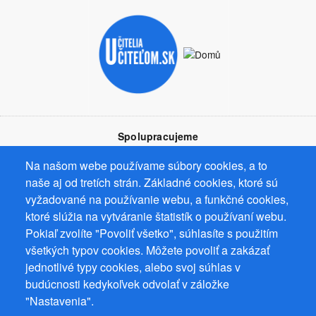
Spolupracujeme
Na našom webe používame súbory cookies, a to
naše aj od tretích strán. Základné cookies, ktoré sú
vyžadované na používanie webu, a funkčné cookies,
ktoré slúžia na vytváranie štatistík o používaní webu.
Prevádzkovateľ: Mgr. Bc. Žaneta Radimecká, MBA, Ostrov 256, 561
Pokiaľ zvolíte "Povoliť všetko", súhlasíte s použitím
22 Ostrov, IČ 08993033, DIČ CZ9161263958
všetkých typov cookies. Môžete povoliť a zakázať
© 2026
PuzzleWebs
s.r.o.
jednotlivé typy cookies, alebo svoj súhlas v
budúcnosti kedykoľvek odvolať v záložke
"Nastavenia".