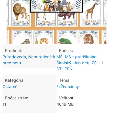
Predmet:
Ročník:
Prírodoveda
,
Nepriradené k
MŠ
,
MŠ - predškoláci
,
predmetu
Školský klub detí
,
ZŠ – 1.
STUPEŇ
Kategória:
Téma:
Ostatné
🐾Živočíchy
Počet strán:
Veľkosť:
11
46.19 MB