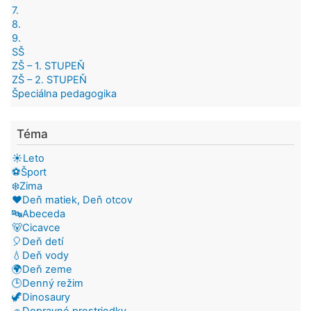
7.
8.
9.
SŠ
ZŠ – 1. STUPEŇ
ZŠ – 2. STUPEŇ
Špeciálna pedagogika
Téma
☀️Leto
⚽Šport
❄️Zima
❤️Deň matiek, Deň otcov
🔤Abeceda
🐻Cicavce
🎈Deň detí
💧Deň vody
🌍Deň zeme
🕒Denný režim
🦖Dinosaury
🚗Dopravné prostriedky