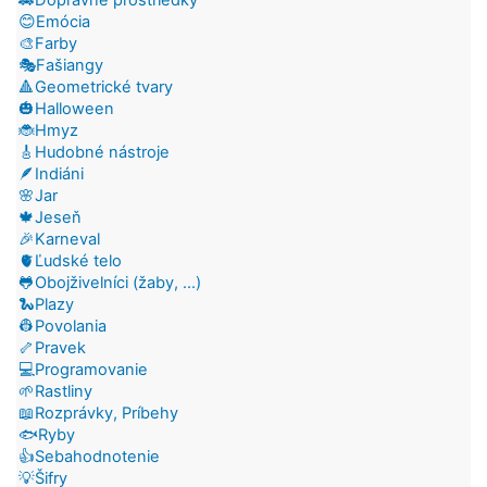
😊Emócia
🎨Farby
🎭Fašiangy
🔺Geometrické tvary
🎃Halloween
🐞Hmyz
🎸Hudobné nástroje
🪶Indiáni
🌸Jar
🍁Jeseň
🎉Karneval
🫀Ľudské telo
🐸Obojživelníci (žaby, ...)
🐍Plazy
👷Povolania
🦴Pravek
💻Programovanie
🌱Rastliny
📖Rozprávky, Príbehy
🐟Ryby
👍Sebahodnotenie
💡Šifry