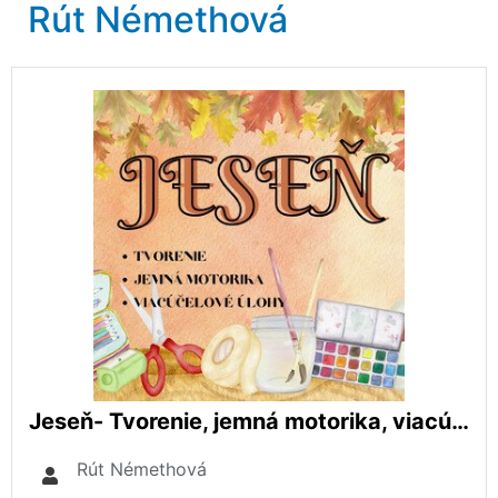
Rút Némethová
Jeseň- Tvorenie, jemná motorika, viacúčelové aktivity
Rút Némethová