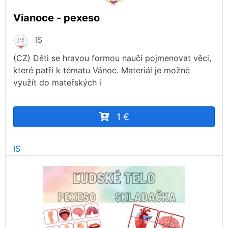
Vianoce - pexeso
IS
(CZ) Děti se hravou formou naučí pojmenovat věci,
které patří k tématu Vánoc. Materiál je možné
využít do mateřských i
1 €
IS