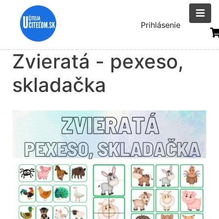
Skočiť
na
Menu
Prihlásenie
hlavný
uživatelsk
obsah
Zvieratá - pexeso,
účtu
skladačka