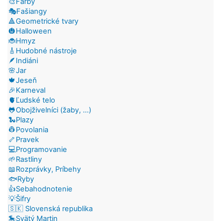
🎨Farby
🎭Fašiangy
🔺Geometrické tvary
🎃Halloween
🐞Hmyz
🎸Hudobné nástroje
🪶Indiáni
🌸Jar
🍁Jeseň
🎉Karneval
🫀Ľudské telo
🐸Obojživelníci (žaby, ...)
🐍Plazy
👷Povolania
🦴Pravek
💻Programovanie
🌱Rastliny
📖Rozprávky, Príbehy
🐟Ryby
👍Sebahodnotenie
💡Šifry
🇸🇰 Slovenská republika
🎠Svätý Martin