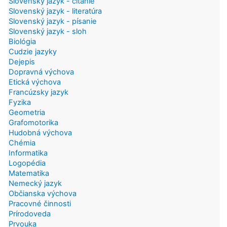
Slovenský jazyk - čítanie
Slovenský jazyk - literatúra
Slovenský jazyk - písanie
Slovenský jazyk - sloh
Biológia
Cudzie jazyky
Dejepis
Dopravná výchova
Etická výchova
Francúzsky jazyk
Fyzika
Geometria
Grafomotorika
Hudobná výchova
Chémia
Informatika
Logopédia
Matematika
Nemecký jazyk
Občianska výchova
Pracovné činnosti
Prírodoveda
Prvouka