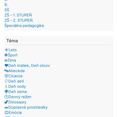
9.
SŠ
ZŠ – 1. STUPEŇ
ZŠ – 2. STUPEŇ
Špeciálna pedagogika
Téma
☀️Leto
⚽Šport
❄️Zima
❤️Deň matiek, Deň otcov
🔤Abeceda
🐻Cicavce
🎈Deň detí
💧Deň vody
🌍Deň zeme
🕒Denný režim
🦖Dinosaury
🚗Dopravné prostriedky
😊Emócia