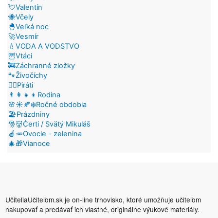
💘Valentín
🐝Včely
🐣Veľká noc
🚀Vesmír
💧VODA A VODSTVO
🦉Vtáci
🚒Záchranné zložky
🐾Živočíchy
🏴‍☠️Piráti
👨‍👩‍👧‍👦Rodina
🌸☀️🍂❄️Ročné obdobia
🏖️Prázdniny
🎅👹Čerti / Svätý Mikuláš
🍎🥕Ovocie - zelenina
🎄🎁Vianoce
UčiteliaUčiteľom.sk je on-line trhovisko, ktoré umožňuje učiteľom
nakupovať a predávať ich vlastné, originálne výukové materiály.