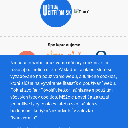
Spolupracujeme
Na našom webe používame súbory cookies, a to
naše aj od tretích strán. Základné cookies, ktoré sú
vyžadované na používanie webu, a funkčné cookies,
Prevádzkovateľ: Mgr. Bc. Žaneta Radimecká, MBA, Ostrov 256, 561
ktoré slúžia na vytváranie štatistík o používaní webu.
22 Ostrov, IČ 08993033, DIČ CZ9161263958
Pokiaľ zvolíte "Povoliť všetko", súhlasíte s použitím
© 2026
PuzzleWebs
s.r.o.
všetkých typov cookies. Môžete povoliť a zakázať
jednotlivé typy cookies, alebo svoj súhlas v
budúcnosti kedykoľvek odvolať v záložke
"Nastavenia".