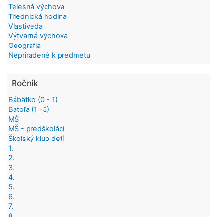
Telesná výchova
Triednická hodina
Vlastiveda
Výtvarná výchova
Geografia
Nepriradené k predmetu
Ročník
Bábätko (0 - 1)
Batoľa (1 -3)
MŠ
MŠ - predškoláci
Školský klub detí
1.
2.
3.
4.
5.
6.
7.
8.