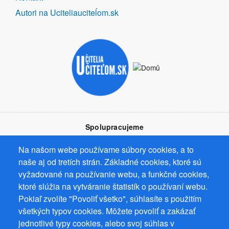
Autori na Uciteliauciteĺom.sk
Spolupracujeme
Na našom webe používame súbory cookies, a to
naše aj od tretích strán. Základné cookies, ktoré sú
vyžadované na používanie webu, a funkčné cookies,
ktoré slúžia na vytváranie štatistík o používaní webu.
Prevádzkovateľ: Mgr. Bc. Žaneta Radimecká, MBA, Ostrov 256, 561
Pokiaľ zvolíte "Povoliť všetko", súhlasíte s použitím
22 Ostrov, IČ 08993033, DIČ CZ9161263958
všetkých typov cookies. Môžete povoliť a zakázať
© 2026
PuzzleWebs
s.r.o.
jednotlivé typy cookies, alebo svoj súhlas v