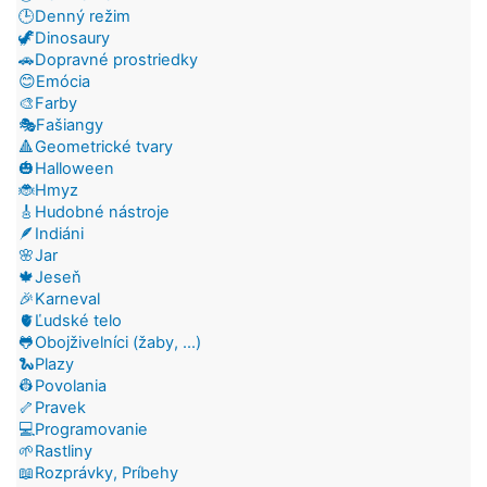
🕒Denný režim
🦖Dinosaury
🚗Dopravné prostriedky
😊Emócia
🎨Farby
🎭Fašiangy
🔺Geometrické tvary
🎃Halloween
🐞Hmyz
🎸Hudobné nástroje
🪶Indiáni
🌸Jar
🍁Jeseň
🎉Karneval
🫀Ľudské telo
🐸Obojživelníci (žaby, ...)
🐍Plazy
👷Povolania
🦴Pravek
💻Programovanie
🌱Rastliny
📖Rozprávky, Príbehy