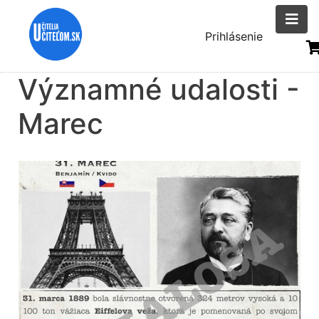
Skočiť
na
Menu
Prihlásenie
hlavný
uživatelsk
obsah
Významné udalosti -
účtu
Marec