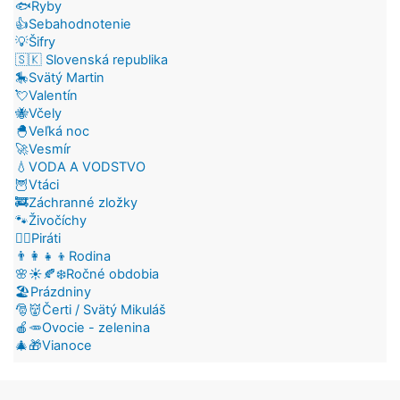
🐟Ryby
👍Sebahodnotenie
💡Šifry
🇸🇰 Slovenská republika
🎠Svätý Martin
💘Valentín
🐝Včely
🐣Veľká noc
🚀Vesmír
💧VODA A VODSTVO
🦉Vtáci
🚒Záchranné zložky
🐾Živočíchy
🏴‍☠️Piráti
👨‍👩‍👧‍👦Rodina
🌸☀️🍂❄️Ročné obdobia
🏖️Prázdniny
🎅👹Čerti / Svätý Mikuláš
🍎🥕Ovocie - zelenina
🎄🎁Vianoce