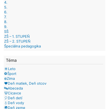
4.
5.
6.
7.
8.
9.
SŠ
ZŠ – 1. STUPEŇ
ZŠ – 2. STUPEŇ
Špeciálna pedagogika
Téma
☀️Leto
⚽Šport
❄️Zima
❤️Deň matiek, Deň otcov
🔤Abeceda
🐻Cicavce
🎈Deň detí
💧Deň vody
🌍Deň zeme