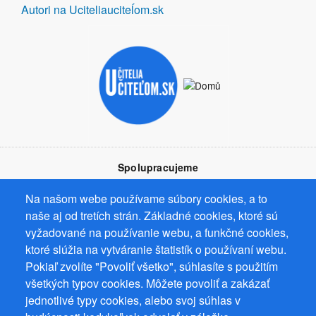
Autori na Uciteliauciteĺom.sk
Spolupracujeme
Na našom webe používame súbory cookies, a to
naše aj od tretích strán. Základné cookies, ktoré sú
vyžadované na používanie webu, a funkčné cookies,
ktoré slúžia na vytváranie štatistík o používaní webu.
Prevádzkovateľ: Mgr. Bc. Žaneta Radimecká, MBA, Ostrov 256, 561
Pokiaľ zvolíte "Povoliť všetko", súhlasíte s použitím
22 Ostrov, IČ 08993033, DIČ CZ9161263958
všetkých typov cookies. Môžete povoliť a zakázať
© 2026
PuzzleWebs
s.r.o.
jednotlivé typy cookies, alebo svoj súhlas v