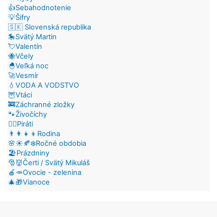
👍Sebahodnotenie
💡Šifry
🇸🇰 Slovenská republika
🎠Svätý Martin
💘Valentín
🐝Včely
🐣Veľká noc
🚀Vesmír
💧VODA A VODSTVO
🦉Vtáci
🚒Záchranné zložky
🐾Živočíchy
🏴‍☠️Piráti
👨‍👩‍👧‍👦Rodina
🌸☀️🍂❄️Ročné obdobia
🏖️Prázdniny
🎅👹Čerti / Svätý Mikuláš
🍎🥕Ovocie - zelenina
🎄🎁Vianoce