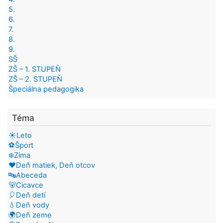
5.
6.
7.
8.
9.
SŠ
ZŠ – 1. STUPEŇ
ZŠ – 2. STUPEŇ
Špeciálna pedagogika
Téma
☀️Leto
⚽Šport
❄️Zima
❤️Deň matiek, Deň otcov
🔤Abeceda
🐻Cicavce
🎈Deň detí
💧Deň vody
🌍Deň zeme