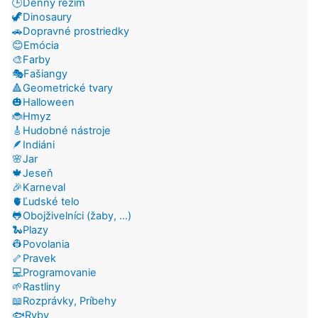
🕒Denný režim
🦖Dinosaury
🚗Dopravné prostriedky
😊Emócia
🎨Farby
🎭Fašiangy
🔺Geometrické tvary
🎃Halloween
🐞Hmyz
🎸Hudobné nástroje
🪶Indiáni
🌸Jar
🍁Jeseň
🎉Karneval
🫀Ľudské telo
🐸Obojživelníci (žaby, ...)
🐍Plazy
👷Povolania
🦴Pravek
💻Programovanie
🌱Rastliny
📖Rozprávky, Príbehy
🐟Ryby