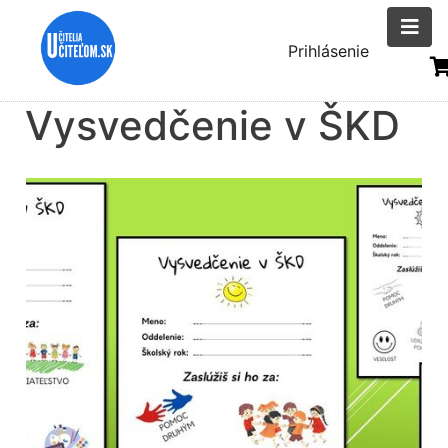
Skočiť
na
Menu
Prihlásenie
hlavný
uživatelsk
obsah
Vysvedčenie v ŠKD
účtu