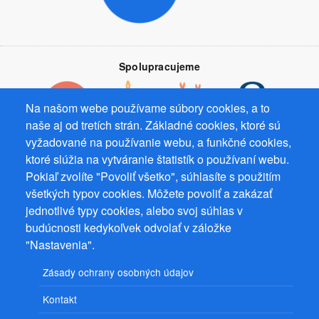
Spolupracujeme
Na našom webe používame súbory cookies, a to
naše aj od tretích strán. Základné cookies, ktoré sú
vyžadované na používanie webu, a funkčné cookies,
Prevádzkovateľ: Mgr. Bc. Žaneta Radimecká, MBA, Ostrov 256, 561
ktoré slúžia na vytváranie štatistík o používaní webu.
22 Ostrov, IČ 08993033, DIČ CZ9161263958
Pokiaľ zvolíte "Povoliť všetko", súhlasíte s použitím
všetkých typov cookies. Môžete povoliť a zakázať
© 2026
PuzzleWebs
s.r.o.
jednotlivé typy cookies, alebo svoj súhlas v
budúcnosti kedykoľvek odvolať v záložke
"Nastavenia".
Zásady ochrany osobných údajov
Kontakt