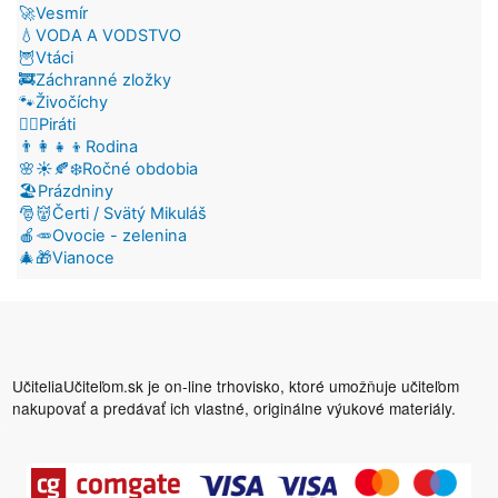
🚀Vesmír
💧VODA A VODSTVO
🦉Vtáci
🚒Záchranné zložky
🐾Živočíchy
🏴‍☠️Piráti
👨‍👩‍👧‍👦Rodina
🌸☀️🍂❄️Ročné obdobia
🏖️Prázdniny
🎅👹Čerti / Svätý Mikuláš
🍎🥕Ovocie - zelenina
🎄🎁Vianoce
UčiteliaUčiteľom.sk je on-line trhovisko, ktoré umožňuje učiteľom
nakupovať a predávať ich vlastné, originálne výukové materiály.