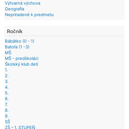
Výtvarná výchova
Geografia
Nepriradené k predmetu
Ročník
Bábätko (0 - 1)
Batoľa (1 -3)
MŠ
MŠ - predškoláci
Školský klub detí
1.
2.
3.
4.
5.
6.
7.
8.
9.
SŠ
ZŠ – 1. STUPEŇ