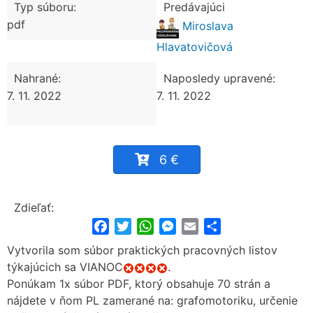
Typ súboru:
Predávajúci
pdf
Miroslava
Hlavatovičová
Nahrané:
Naposledy upravené:
7. 11. 2022
7. 11. 2022
6 €
Zdieľať:
Facebook
Twitter
WhatsApp
Messenger
Email
Share
Vytvorila som súbor praktických pracovných listov
týkajúcich sa VIANOC
.
Ponúkam 1x súbor PDF, ktorý obsahuje 70 strán a
nájdete v ňom PL zamerané na: grafomotoriku, určenie