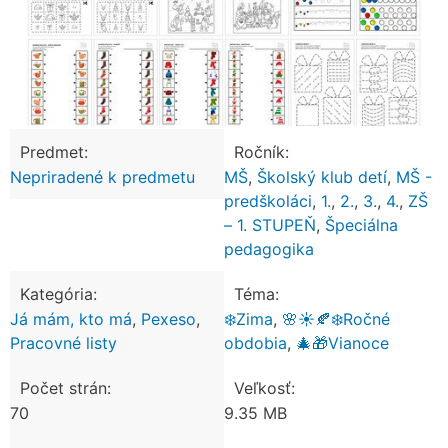
Predmet:
Ročník:
Nepriradené k predmetu
MŠ
,
Školský klub detí
,
MŠ -
predškoláci
,
1.
,
2.
,
3.
,
4.
,
ZŠ
– 1. STUPEŇ
,
Špeciálna
pedagogika
Kategória:
Téma:
Já mám, kto má
,
Pexeso
,
❄️Zima
,
🌸☀️🍂❄️Ročné
Pracovné listy
obdobia
,
🎄🎁Vianoce
Počet strán:
Veľkosť:
70
9.35 MB