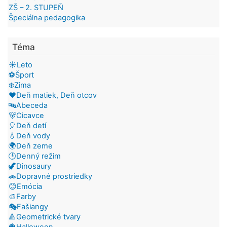
ZŠ – 2. STUPEŇ
Špeciálna pedagogika
Téma
☀️Leto
⚽Šport
❄️Zima
❤️Deň matiek, Deň otcov
🔤Abeceda
🐻Cicavce
🎈Deň detí
💧Deň vody
🌍Deň zeme
🕒Denný režim
🦖Dinosaury
🚗Dopravné prostriedky
😊Emócia
🎨Farby
🎭Fašiangy
🔺Geometrické tvary
🎃Halloween