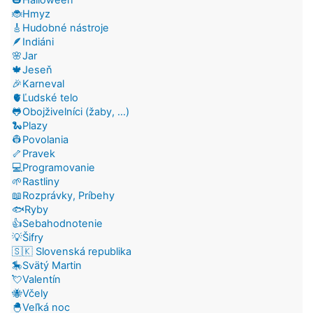
🐞Hmyz
🎸Hudobné nástroje
🪶Indiáni
🌸Jar
🍁Jeseň
🎉Karneval
🫀Ľudské telo
🐸Obojživelníci (žaby, ...)
🐍Plazy
👷Povolania
🦴Pravek
💻Programovanie
🌱Rastliny
📖Rozprávky, Príbehy
🐟Ryby
👍Sebahodnotenie
💡Šifry
🇸🇰 Slovenská republika
🎠Svätý Martin
💘Valentín
🐝Včely
🐣Veľká noc