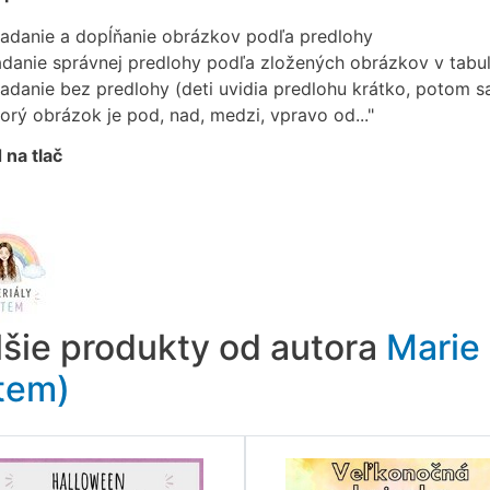
ladanie a dopĺňanie obrázkov podľa predlohy
adanie správnej predlohy podľa zložených obrázkov v tabu
ladanie bez predlohy (deti uvidia predlohu krátko, potom sa
torý obrázok je pod, nad, medzi, vpravo od..."
 na tlač
lšie produkty od autora
Marie 
tem)