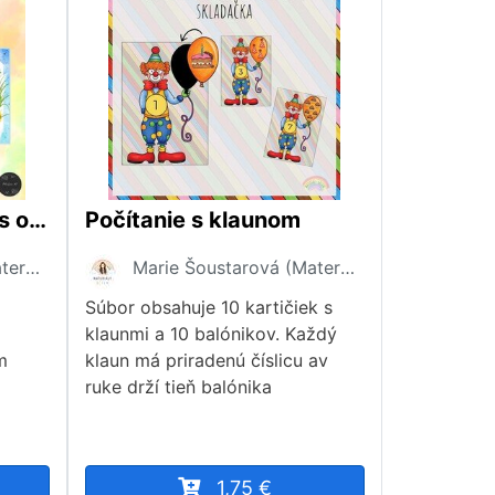
Veľkonočná bojovka s ovečkou Ruženkou
Počítanie s klaunom
Marie Šoustarová (Materiály dětem)
Marie Šoustarová (Materiály dětem)
Súbor obsahuje 10 kartičiek s
klaunmi a 10 balónikov. Každý
m
klaun má priradenú číslicu av
ruke drží tieň balónika
1,75 €