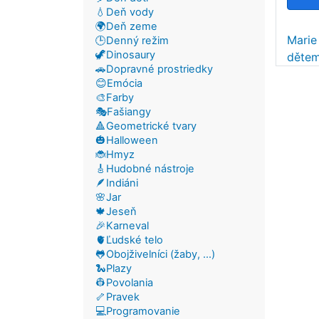
💧Deň vody
🌍Deň zeme
Marie
🕒Denný režim
🦖Dinosaury
dětem
🚗Dopravné prostriedky
😊Emócia
🎨Farby
🎭Fašiangy
🔺Geometrické tvary
🎃Halloween
🐞Hmyz
🎸Hudobné nástroje
🪶Indiáni
🌸Jar
🍁Jeseň
🎉Karneval
🫀Ľudské telo
🐸Obojživelníci (žaby, ...)
🐍Plazy
👷Povolania
🦴Pravek
💻Programovanie