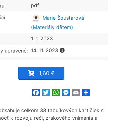
pdf
ru:
úci
Marie Šoustarová
(Materiály dětem)
1. 1. 2023
14. 11. 2023
y upravené:
1,60 €
Facebook
Twitter
WhatsApp
Messenger
Email
Share
 obsahuje celkom 38 tabuľkových kartičiek s
ôcť k rozvoju reči, zrakového vnímania a