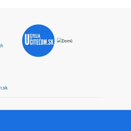
ch
m.sk