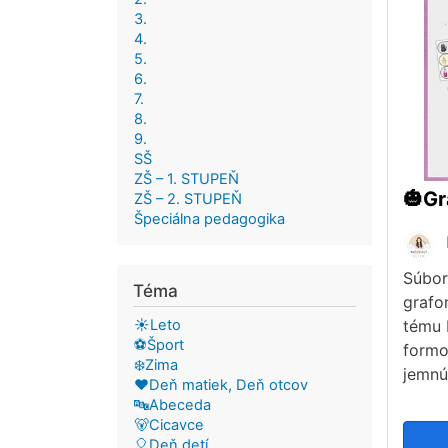
3.
4.
5.
6.
7.
8.
9.
SŠ
ZŠ – 1. STUPEŇ
ZŠ – 2. STUPEŇ
Špeciálna pedagogika
Súbor
Téma
grafo
☀️Leto
tému 
⚽Šport
formo
❄️Zima
jemnú
❤️Deň matiek, Deň otcov
🔤Abeceda
🐻Cicavce
🎈Deň detí