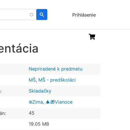
Menu
Prihlásenie
uživatelského
účtu
ientácia
Nepriradené k predmetu
MŠ
,
MŠ - predškoláci
Skladačky
:
❄️Zima
,
🎄🎁Vianoce
45
án:
19.05 MB