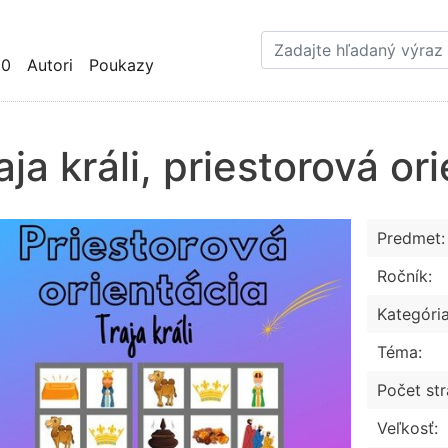
Skočiť
na
hlavný
10
Autori
Poukazy
obsah
aja králi, priestorová or
Predmet:
Ročník:
Kategória
Téma:
Počet str
Veľkosť: