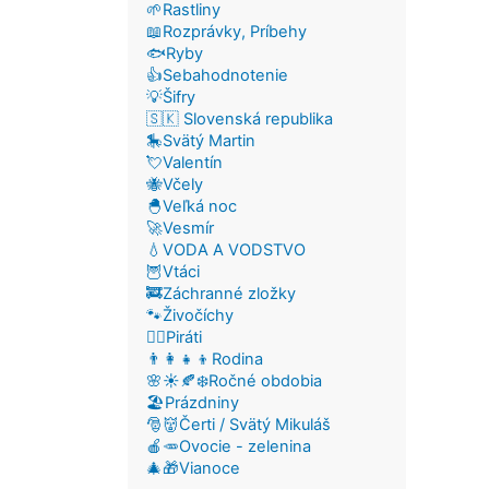
🌱Rastliny
📖Rozprávky, Príbehy
🐟Ryby
👍Sebahodnotenie
💡Šifry
🇸🇰 Slovenská republika
🎠Svätý Martin
💘Valentín
🐝Včely
🐣Veľká noc
🚀Vesmír
💧VODA A VODSTVO
🦉Vtáci
🚒Záchranné zložky
🐾Živočíchy
🏴‍☠️Piráti
👨‍👩‍👧‍👦Rodina
🌸☀️🍂❄️Ročné obdobia
🏖️Prázdniny
🎅👹Čerti / Svätý Mikuláš
🍎🥕Ovocie - zelenina
🎄🎁Vianoce