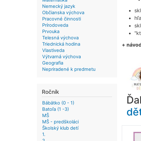
Matematika
Nemecký jazyk
sk
Občianska výchova
hľ
Pracovné činnosti
Prírodoveda
sk
Prvouka
"k
Telesná výchova
Triednická hodina
+ návod
Vlastiveda
Výtvarná výchova
Geografia
Nepriradené k predmetu
Ročník
Ďa
Bábätko (0 - 1)
dě
Batoľa (1 -3)
MŠ
MŠ - predškoláci
Školský klub detí
1.
2.