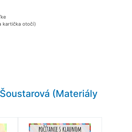
ľke
 kartička otočí)
Šoustarová (Materiály