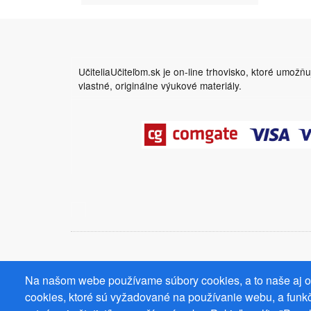
UčiteliaUčiteľom.sk je on-line trhovisko, ktoré umožň
vlastné, originálne výukové materiály.
Na našom webe používame súbory cookies, a to naše aj od
cookies, ktoré sú vyžadované na používanie webu, a funkč