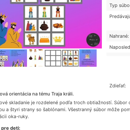
Typ súbo
Predávaj
Nahrané:
Naposled
Zdieľať:
ová orientácia na tému Traja králi.
rové skladanie je rozdelené podľa troch obtiažností. Súbor
ou a štyri strany so šablónami. Všestranný súbor môže pom
cii oka-ruky.
pre deti: