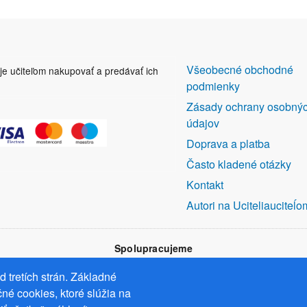
DALŠÍ
Všeobecné obchodné
uje učiteľom nakupovať a predávať ich
ODKAZY
podmienky
Zásady ochrany osobný
údajov
Doprava a platba
Často kladené otázky
Kontakt
Autori na Uciteliauciteĺo
Spolupracujeme
 tretích strán. Základné
né cookies, ktoré slúžia na