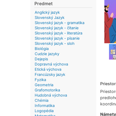
Predmet
Anglický jazyk
Slovenský Jazyk
Slovenský jazyk - gramatika
Slovenský jazyk - čítanie
Slovenský jazyk - literatúra
Slovenský jazyk - písanie
Slovenský jazyk - sloh
Biológia
Cudzie jazyky
Dejepis
Dopravná výchova
Etická výchova
Francúzsky jazyk
Fyzika
Priestor
Geometria
Grafomotorika
Priesto
Hudobná výchova
predloh
Chémia
koordiná
Informatika
Logopédia
Námety 