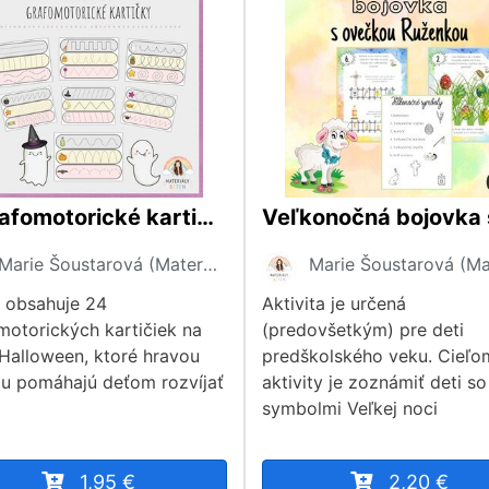
🎃Grafomotorické kartičky - Halloween🎃
Marie Šoustarová (Materiály dětem)
 obsahuje 24
Aktivita je určená
motorických kartičiek na
(predovšetkým) pre deti
Halloween, ktoré hravou
predškolského veku. Cieľo
u pomáhajú deťom rozvíjať
aktivity je zoznámiť deti so
symbolmi Veľkej noci
1,95 €
2,20 €