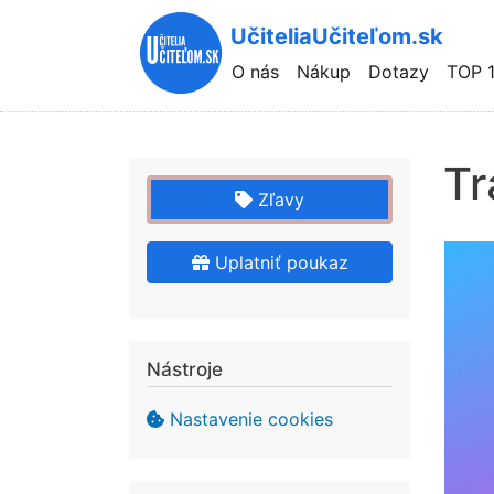
UčiteliaUčiteľom.sk
Hlavní
O nás
Nákup
Dotazy
TOP 
navigace
Tr
Zľavy
Uplatniť poukaz
Nástroje
Nastavenie cookies