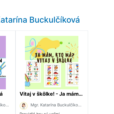
atarína Buckulčíková
á
Vitaj v škôlke! - Ja mám, kto má?
Mgr. Katarína Buckulčíková
Mgr. Katarína Buckulčíková