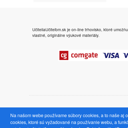
UčiteliaUčiteľom.sk je on-line trhovisko, ktoré umožň
vlastné, originálne výukové materiály.
Na našom webe používame súbory cookies, a to naše aj od
cookies, ktoré sú vyžadované na používanie webu, a funkč