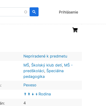
Menu
Prihlásenie
uživatelského
účtu
Nepriradené k predmetu
MŠ
,
Školský klub detí
,
MŠ -
predškoláci
,
Špeciálna
pedagogika
Pexeso
:
👨‍👩‍👧‍👦Rodina
4
án: