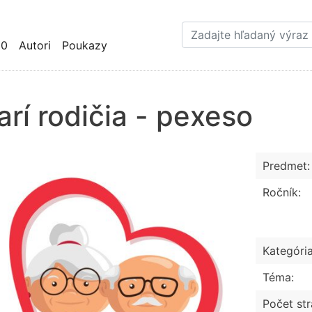
Skočiť
na
hlavný
10
Autori
Poukazy
obsah
arí rodičia - pexeso
Predmet:
Ročník:
Kategória
Téma:
Počet str