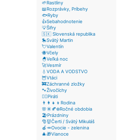
🌱Rastliny
📖Rozprávky, Príbehy
🐟Ryby
👍Sebahodnotenie
💡Šifry
🇸🇰 Slovenská republika
🎠Svätý Martin
💘Valentín
🐝Včely
🐣Veľká noc
🚀Vesmír
💧VODA A VODSTVO
🦉Vtáci
🚒Záchranné zložky
🐾Živočíchy
🏴‍☠️Piráti
👨‍👩‍👧‍👦Rodina
🌸☀️🍂❄️Ročné obdobia
🏖️Prázdniny
🎅👹Čerti / Svätý Mikuláš
🍎🥕Ovocie - zelenina
🎄🎁Vianoce