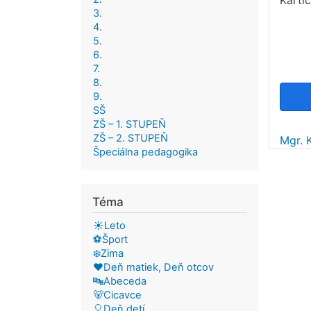
Karti
3.
4.
5.
6.
7.
8.
9.
SŠ
ZŠ – 1. STUPEŇ
ZŠ – 2. STUPEŇ
Mgr. 
Špeciálna pedagogika
Téma
☀️Leto
⚽Šport
❄️Zima
❤️Deň matiek, Deň otcov
🔤Abeceda
🐻Cicavce
🎈Deň detí