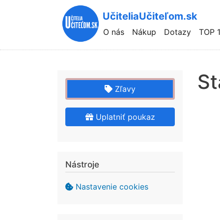
UčiteliaUčiteľom.sk
Hlavní
O nás
Nákup
Dotazy
TOP 
navigace
St
Zľavy
Uplatniť poukaz
Nástroje
Nastavenie cookies