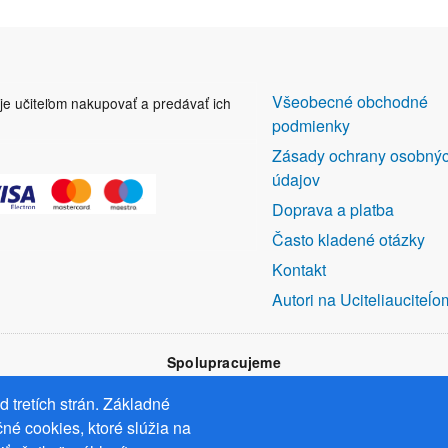
DALŠÍ
Všeobecné obchodné
uje učiteľom nakupovať a predávať ich
ODKAZY
podmienky
Zásady ochrany osobný
údajov
Doprava a platba
Často kladené otázky
Kontakt
Autori na Uciteliauciteĺo
Spolupracujeme
 tretích strán. Základné
né cookies, ktoré slúžia na