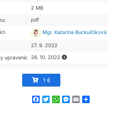
2 MB
pdf
ru:
úci
Mgr. Katarína Buckulčíková
27. 9. 2022
26. 10. 2022
y upravené:
1 €
Facebook
Twitter
WhatsApp
Messenger
Email
Share