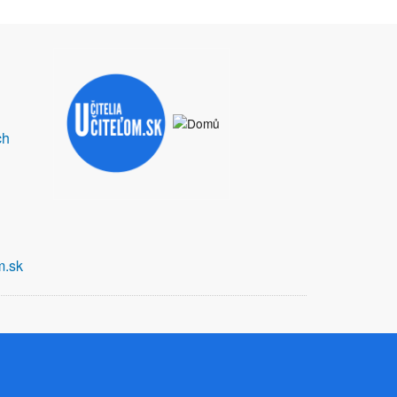
ch
m.sk