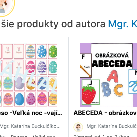
lšie produkty od autora
Mgr. K
Pexeso -Veľká noc -vajíčka
ABECEDA - obrázkov
Mgr. Katarína Buckulčíková