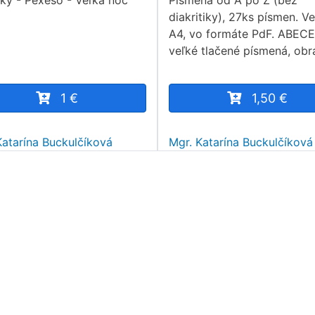
čky - Pexeso - Veľká noc
Písmená od A po Z (bez
diakritiky), 27ks písmen. V
A4, vo formáte PdF. ABEC
veľké tlačené písmená, ob
1 €
1,50 €
Katarína Buckulčíková
Mgr. Katarína Buckulčíková