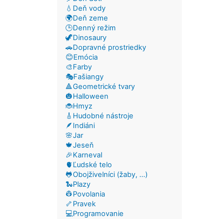
💧Deň vody
🌍Deň zeme
🕒Denný režim
🦖Dinosaury
🚗Dopravné prostriedky
😊Emócia
🎨Farby
🎭Fašiangy
🔺Geometrické tvary
🎃Halloween
🐞Hmyz
🎸Hudobné nástroje
🪶Indiáni
🌸Jar
🍁Jeseň
🎉Karneval
🫀Ľudské telo
🐸Obojživelníci (žaby, ...)
🐍Plazy
👷Povolania
🦴Pravek
💻Programovanie