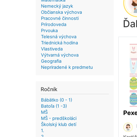
Matematika
Nemecký jazyk
Občianska výchova
Pracovné činnosti
Ďa
Prírodoveda
Prvouka
Telesná výchova
Triednická hodina
Vlastiveda
Výtvarná výchova
Geografia
Nepriradené k predmetu
Ročník
Bábätko (0 - 1)
Batoľa (1 -3)
MŠ
MŠ - predškoláci
Školský klub detí
1.
2.