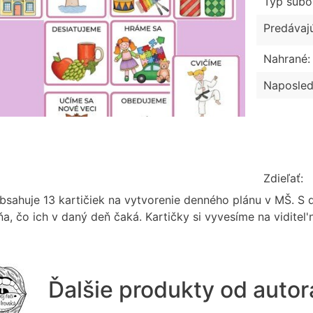
Typ súbo
Predávaj
Nahrané:
Naposled
Zdieľať:
bsahuje 13 kartičiek na vytvorenie denného plánu v MŠ. S 
a, čo ich v daný deň čaká. Kartičky si vyvesíme na viditel'
Ďalšie produkty od auto