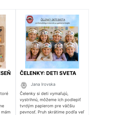
ESEŇ
ČELENKY: DETI SVETA
Jana Irovska
ktoré
Čelenky si deti vymaľujú,
vystrihnú, môžeme ich podlepiť
me
tvrdým papierom pre väčšiu
Ja mám
pevnosť. Pruh skrátime podľa veľ