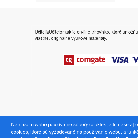
UčiteliaUčiteľom.sk je on-line trhovisko, ktoré umožň
vlastné, originálne výukové materiály.
Na našom webe používame súbory cookies, a to naše aj od
cookies, ktoré sú vyžadované na používanie webu, a funkč