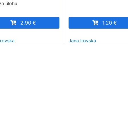
za úlohu
2,90 €
1,20 €
Irovska
Jana Irovska