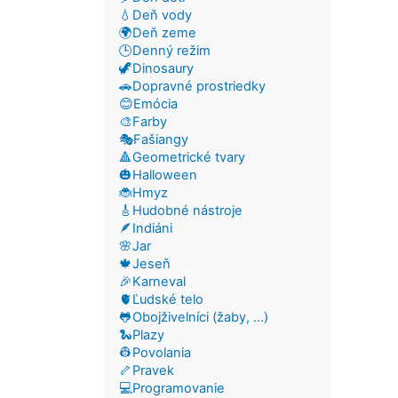
💧Deň vody
🌍Deň zeme
🕒Denný režim
🦖Dinosaury
🚗Dopravné prostriedky
😊Emócia
🎨Farby
🎭Fašiangy
🔺Geometrické tvary
🎃Halloween
🐞Hmyz
🎸Hudobné nástroje
🪶Indiáni
🌸Jar
🍁Jeseň
🎉Karneval
🫀Ľudské telo
🐸Obojživelníci (žaby, ...)
🐍Plazy
👷Povolania
🦴Pravek
💻Programovanie