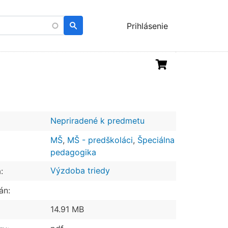
Menu
Prihlásenie
uživatelského
účtu
Nepriradené k predmetu
MŠ
,
MŠ - predškoláci
,
Špeciálna
pedagogika
Výzdoba triedy
:
án:
14.91 MB