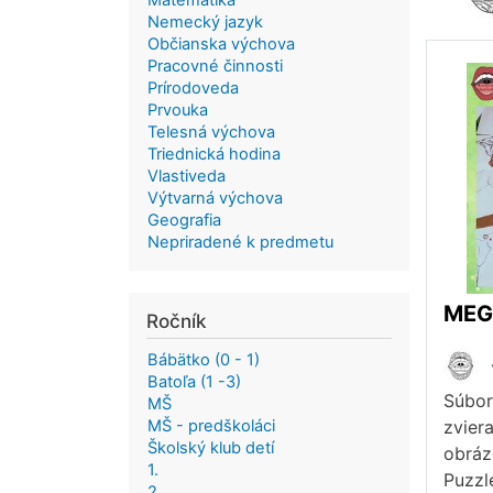
Matematika
Nemecký jazyk
Občianska výchova
Pracovné činnosti
Prírodoveda
Prvouka
Telesná výchova
Triednická hodina
Vlastiveda
Výtvarná výchova
Geografia
Nepriradené k predmetu
Ročník
Bábätko (0 - 1)
Batoľa (1 -3)
Súbor
MŠ
MŠ - predškoláci
zvier
Školský klub detí
obráz
1.
Puzzl
2.