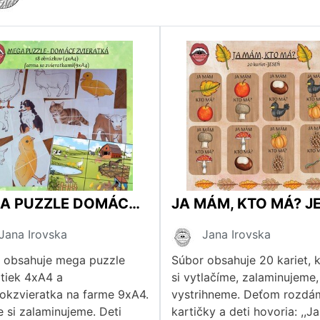
MEGA PUZZLE DOMÁCE ZVIERATKÁ
JA MÁM, KTO MÁ? J
Jana Irovska
Jana Irovska
 obsahuje mega puzzle
Súbor obsahuje 20 kariet, 
atiek 4xA4 a
si vytlačíme, zalaminujeme,
okzvieratka na farme 9xA4.
vystrihneme. Deťom rozdá
e si zalaminujeme. Deti
kartičky a deti hovoria: ,,