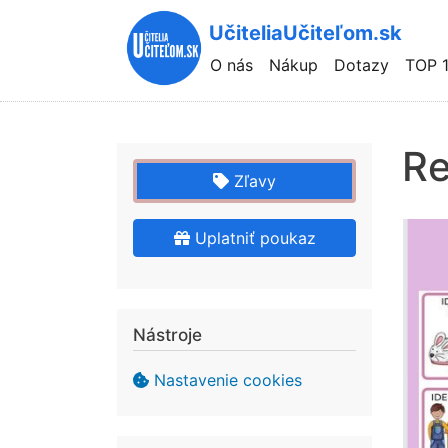
UčiteliaUčiteľom.sk
Hlavní
O nás
Nákup
Dotazy
TOP 
navigace
Re
Zľavy
Uplatniť poukaz
Nástroje
Nastavenie cookies