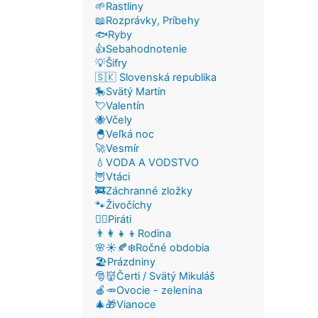
🌱Rastliny
📖Rozprávky, Príbehy
🐟Ryby
👍Sebahodnotenie
💡Šifry
🇸🇰 Slovenská republika
🎠Svätý Martin
💘Valentín
🐝Včely
🐣Veľká noc
🚀Vesmír
💧VODA A VODSTVO
🦉Vtáci
🚒Záchranné zložky
🐾Živočíchy
🏴‍☠️Piráti
👨‍👩‍👧‍👦Rodina
🌸☀️🍂❄️Ročné obdobia
🏖️Prázdniny
🎅👹Čerti / Svätý Mikuláš
🍎🥕Ovocie - zelenina
🎄🎁Vianoce