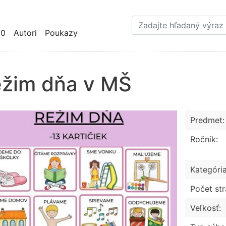
Skočiť
na
hlavný
10
Autori
Poukazy
obsah
žim dňa v MŠ
Predmet:
Ročník:
Kategória
Počet str
Veľkosť: