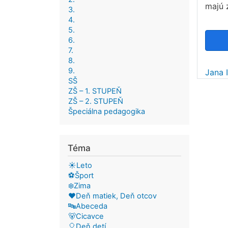
majú 
3.
4.
5.
6.
7.
8.
9.
Jana 
SŠ
ZŠ – 1. STUPEŇ
ZŠ – 2. STUPEŇ
Špeciálna pedagogika
Téma
☀️Leto
⚽Šport
❄️Zima
❤️Deň matiek, Deň otcov
🔤Abeceda
🐻Cicavce
🎈Deň detí