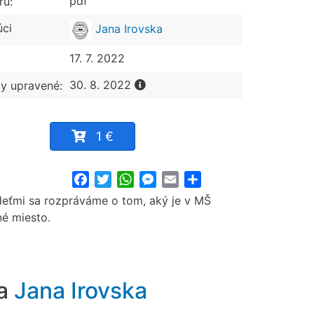
pdf
ru:
úci
Jana Irovska
17. 7. 2022
30. 8. 2022
y upravené:
1 €
Facebook
Twitter
WhatsApp
Messenger
Email
Share
deťmi sa rozpráváme o tom, aký je v MŠ
né miesto.
ra
Jana Irovska