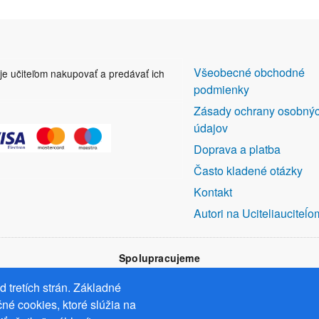
DALŠÍ
Všeobecné obchodné
uje učiteľom nakupovať a predávať ich
ODKAZY
podmienky
Zásady ochrany osobný
údajov
Doprava a platba
Často kladené otázky
Kontakt
Autori na Uciteliauciteĺo
Spolupracujeme
 tretích strán. Základné
né cookies, ktoré slúžia na