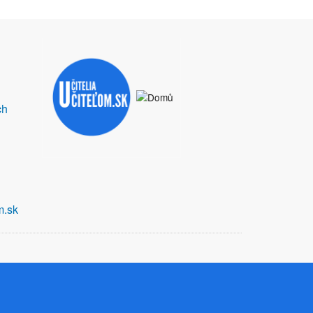
ch
m.sk