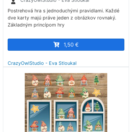
CrazyOwlStudio - Eva Stloukal
Postrehová hra s jednoduchými pravidlami. Každé
dve karty majú práve jeden z obrázkov rovnaký.
Základným princípom hry
1,50 €
CrazyOwlStudio - Eva Stloukal