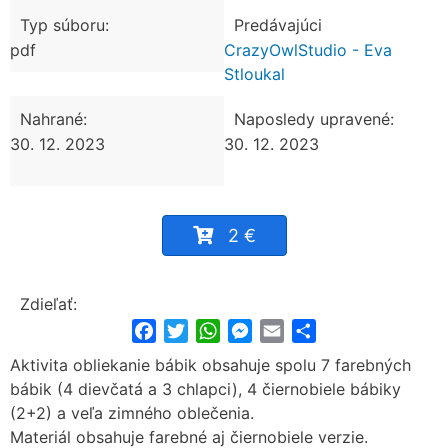
Typ súboru:
Predávajúci
pdf
CrazyOwlStudio - Eva
Stloukal
Nahrané:
Naposledy upravené:
30. 12. 2023
30. 12. 2023
2 €
Zdieľať:
Facebook
Twitter
WhatsApp
Messenger
Email
Share
Aktivita obliekanie bábik obsahuje spolu 7 farebných
bábik (4 dievčatá a 3 chlapci), 4 čiernobiele bábiky
(2+2) a veľa zimného oblečenia.
Materiál obsahuje farebné aj čiernobiele verzie.