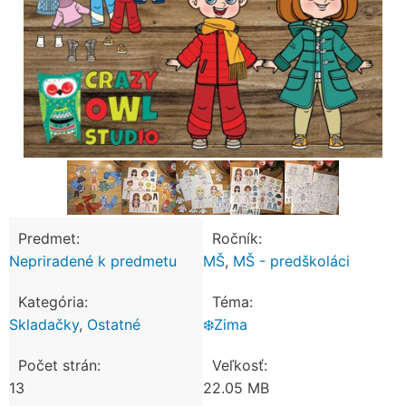
Predmet:
Ročník:
Nepriradené k predmetu
MŠ
,
MŠ - predškoláci
Kategória:
Téma:
Skladačky
,
Ostatné
❄️Zima
Počet strán:
Veľkosť:
13
22.05 MB