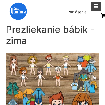
Skočiť
na
Menu
Prihlásenie
hlavný
uživatelsk
obsah
Prezliekanie bábik -
účtu
zima