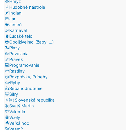
🐞Hmyz
🎸Hudobné nástroje
🪶Indiáni
🌸Jar
🍁Jeseň
🎉Karneval
🫀Ľudské telo
🐸Obojživelníci (žaby, ...)
🐍Plazy
👷Povolania
🦴Pravek
💻Programovanie
🌱Rastliny
📖Rozprávky, Príbehy
🐟Ryby
👍Sebahodnotenie
💡Šifry
🇸🇰 Slovenská republika
🎠Svätý Martin
💘Valentín
🐝Včely
🐣Veľká noc
🚀Vesmír