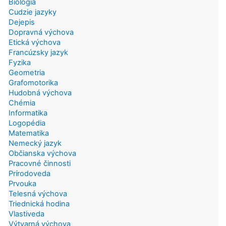
Biológia
Cudzie jazyky
Dejepis
Dopravná výchova
Etická výchova
Francúzsky jazyk
Fyzika
Geometria
Grafomotorika
Hudobná výchova
Chémia
Informatika
Logopédia
Matematika
Nemecký jazyk
Občianska výchova
Pracovné činnosti
Prírodoveda
Prvouka
Telesná výchova
Triednická hodina
Vlastiveda
Výtvarná výchova