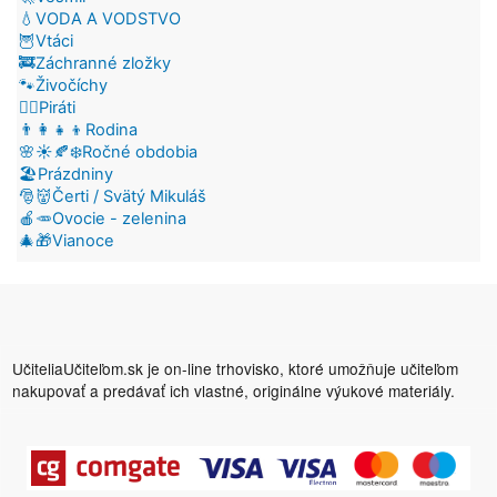
💧VODA A VODSTVO
🦉Vtáci
🚒Záchranné zložky
🐾Živočíchy
🏴‍☠️Piráti
👨‍👩‍👧‍👦Rodina
🌸☀️🍂❄️Ročné obdobia
🏖️Prázdniny
🎅👹Čerti / Svätý Mikuláš
🍎🥕Ovocie - zelenina
🎄🎁Vianoce
UčiteliaUčiteľom.sk je on-line trhovisko, ktoré umožňuje učiteľom
nakupovať a predávať ich vlastné, originálne výukové materiály.