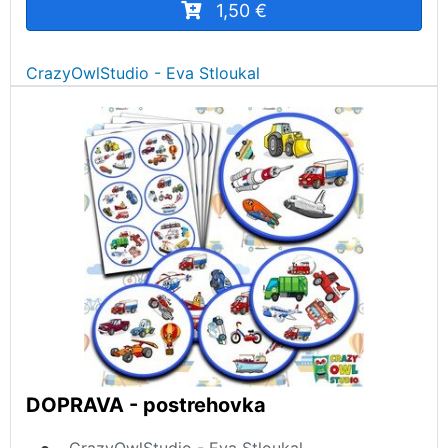
1,50 €
CrazyOwlStudio - Eva Stloukal
DOPRAVA - postrehovka