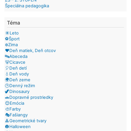
ZŠ – 2. STUPEŇ
Špeciálna pedagogika
Téma
☀️Leto
⚽Šport
❄️Zima
❤️Deň matiek, Deň otcov
🔤Abeceda
🐻Cicavce
🎈Deň detí
💧Deň vody
🌍Deň zeme
🕒Denný režim
🦖Dinosaury
🚗Dopravné prostriedky
😊Emócia
🎨Farby
🎭Fašiangy
🔺Geometrické tvary
🎃Halloween