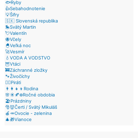
🐟Ryby
👍Sebahodnotenie
💡Šifry
🇸🇰 Slovenská republika
🎠Svätý Martin
💘Valentín
🐝Včely
🐣Veľká noc
🚀Vesmír
💧VODA A VODSTVO
🦉Vtáci
🚒Záchranné zložky
🐾Živočíchy
🏴‍☠️Piráti
👨‍👩‍👧‍👦Rodina
🌸☀️🍂❄️Ročné obdobia
🏖️Prázdniny
🎅👹Čerti / Svätý Mikuláš
🍎🥕Ovocie - zelenina
🎄🎁Vianoce