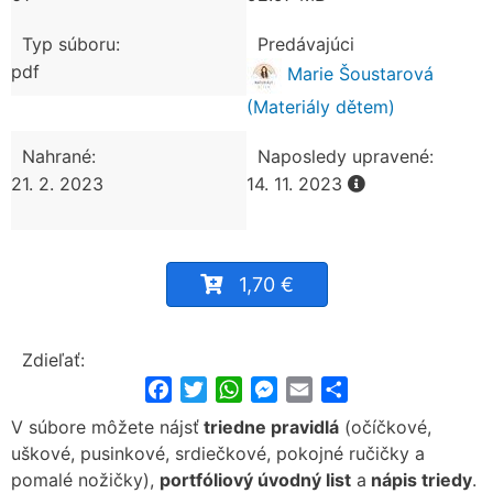
Typ súboru:
Predávajúci
pdf
Marie Šoustarová
(Materiály dětem)
Nahrané:
Naposledy upravené:
21. 2. 2023
14. 11. 2023
1,70 €
Zdieľať:
Facebook
Twitter
WhatsApp
Messenger
Email
Share
V súbore môžete nájsť
triedne pravidlá
(očíčkové,
uškové, pusinkové, srdiečkové, pokojné ručičky a
pomalé nožičky),
portfóliový úvodný list
a
nápis triedy
.