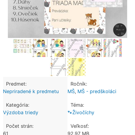
Predmet:
Ročník:
Nepriradené k predmetu
MŠ
,
MŠ - predškoláci
Kategória:
Téma:
Výzdoba triedy
🐾Živočíchy
Počet strán:
Veľkosť:
61
92.97 MB