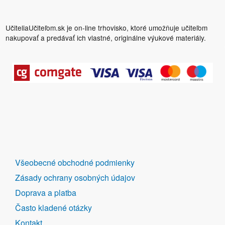
UčiteliaUčiteľom.sk je on-line trhovisko, ktoré umožňuje učiteľom
nakupovať a predávať ich vlastné, originálne výukové materiály.
DALŠÍ
Všeobecné obchodné podmienky
ODKAZY
Zásady ochrany osobných údajov
Doprava a platba
Často kladené otázky
Kontakt