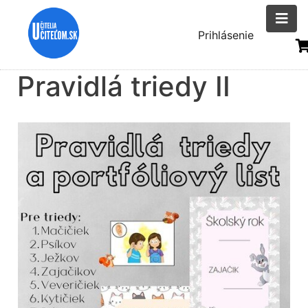
Skočiť
na
Menu
Prihlásenie
hlavný
uživatelsk
obsah
Pravidlá triedy II
účtu