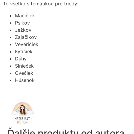
To všetko s tematikou pre triedy:
Mačičiek
Psíkov
Ježkov
Zajačikov
Veveričiek
Kytičiek
Dúhy
Slnieček
Ovečiek
Húsenok
Ďalšie produkty od autora