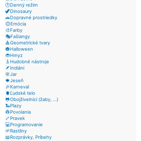
🕒Denný režim
🦖Dinosaury
🚗Dopravné prostriedky
😊Emócia
🎨Farby
🎭Fašiangy
🔺Geometrické tvary
🎃Halloween
🐞Hmyz
🎸Hudobné nástroje
🪶Indiáni
🌸Jar
🍁Jeseň
🎉Karneval
🫀Ľudské telo
🐸Obojživelníci (žaby, ...)
🐍Plazy
👷Povolania
🦴Pravek
💻Programovanie
🌱Rastliny
📖Rozprávky, Príbehy