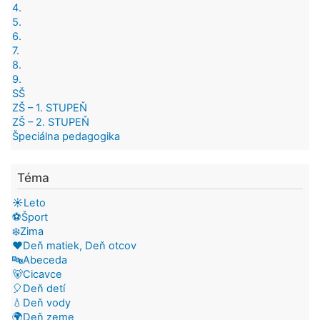
4.
5.
6.
7.
8.
9.
SŠ
ZŠ – 1. STUPEŇ
ZŠ – 2. STUPEŇ
Špeciálna pedagogika
Téma
☀️Leto
⚽Šport
❄️Zima
❤️Deň matiek, Deň otcov
🔤Abeceda
🐻Cicavce
🎈Deň detí
💧Deň vody
🌍Deň zeme