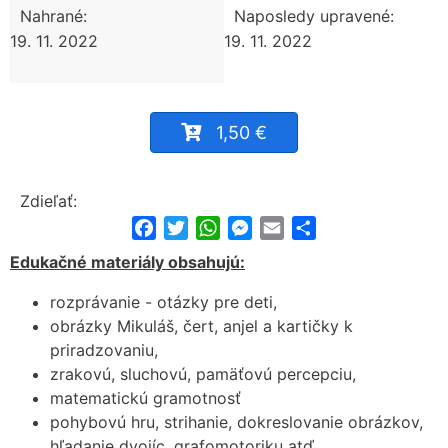
Nahrané:
Naposledy upravené:
19. 11. 2022
19. 11. 2022
1,50 €
Zdieľať:
Facebook
Twitter
WhatsApp
Messenger
Email
Share
Edukačné materiály obsahujú:
rozprávanie - otázky pre deti,
obrázky Mikuláš, čert, anjel a kartičky k
priradzovaniu,
zrakovú, sluchovú, pamäťovú percepciu,
matematickú gramotnosť
pohybovú hru, strihanie, dokreslovanie obrázkov,
hľadanie dvojíc, grafomotoriku atď.