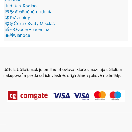
👨‍👩‍👧‍👦Rodina
🌸☀️🍂❄️Ročné obdobia
🏖️Prázdniny
🎅👹Čerti / Svätý Mikuláš
🍎🥕Ovocie - zelenina
🎄🎁Vianoce
UčiteliaUčiteľom.sk je on-line trhovisko, ktoré umožňuje učiteľom
nakupovať a predávať ich vlastné, originálne výukové materiály.