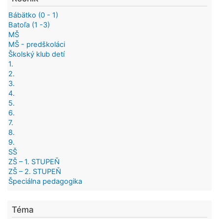
Bábätko (0 - 1)
Batoľa (1 -3)
MŠ
MŠ - predškoláci
Školský klub detí
1.
2.
3.
4.
5.
6.
7.
8.
9.
SŠ
ZŠ – 1. STUPEŇ
ZŠ – 2. STUPEŇ
Špeciálna pedagogika
Téma