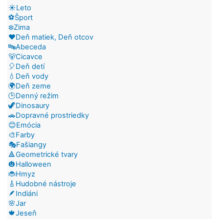
☀️Leto
⚽Šport
❄️Zima
❤️Deň matiek, Deň otcov
🔤Abeceda
🐻Cicavce
🎈Deň detí
💧Deň vody
🌍Deň zeme
🕒Denný režim
🦖Dinosaury
🚗Dopravné prostriedky
😊Emócia
🎨Farby
🎭Fašiangy
🔺Geometrické tvary
🎃Halloween
🐞Hmyz
🎸Hudobné nástroje
🪶Indiáni
🌸Jar
🍁Jeseň