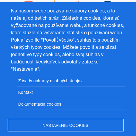
Na našom webe používame súbory cookies, a to
naše aj od tretích strán. Základné cookies, ktoré sú
vyžadované na používanie webu, a funkčné cookies,
ktoré slúžia na vytváranie štatistík o používaní webu.
Prevádzkovateľ: Mgr. Bc. Žaneta Radimecká, MBA, Ostrov 256, 561
22 Ostrov, IČ 08993033, DIČ CZ9161263958
Pokiaľ zvolíte "Povoliť všetko", súhlasíte s použitím
všetkých typov cookies. Môžete povoliť a zakázať
© 2026
PuzzleWebs
s.r.o.
jednotlivé typy cookies, alebo svoj súhlas v
budúcnosti kedykoľvek odvolať v záložke
"Nastavenia".
Zásady ochrany osobných údajov
Kontakt
Dokumentácia cookies
NASTAVENIE COOKIES