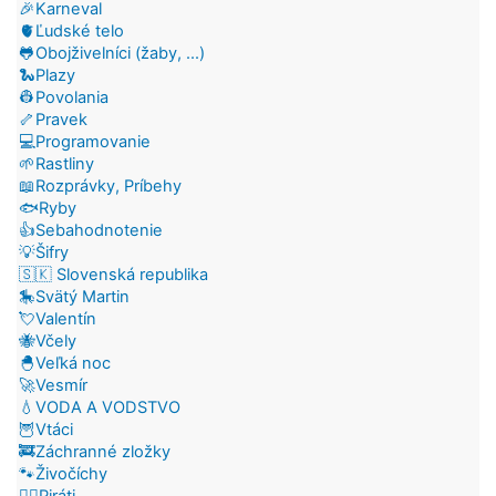
🎉Karneval
🫀Ľudské telo
🐸Obojživelníci (žaby, ...)
🐍Plazy
👷Povolania
🦴Pravek
💻Programovanie
🌱Rastliny
📖Rozprávky, Príbehy
🐟Ryby
👍Sebahodnotenie
💡Šifry
🇸🇰 Slovenská republika
🎠Svätý Martin
💘Valentín
🐝Včely
🐣Veľká noc
🚀Vesmír
💧VODA A VODSTVO
🦉Vtáci
🚒Záchranné zložky
🐾Živočíchy
🏴‍☠️Piráti