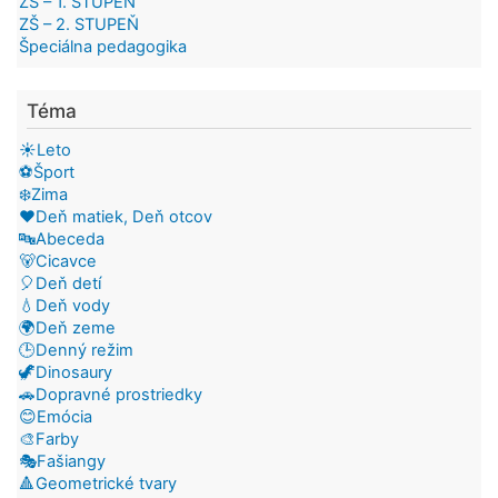
ZŠ – 1. STUPEŇ
ZŠ – 2. STUPEŇ
Špeciálna pedagogika
Téma
☀️Leto
⚽Šport
❄️Zima
❤️Deň matiek, Deň otcov
🔤Abeceda
🐻Cicavce
🎈Deň detí
💧Deň vody
🌍Deň zeme
🕒Denný režim
🦖Dinosaury
🚗Dopravné prostriedky
😊Emócia
🎨Farby
🎭Fašiangy
🔺Geometrické tvary