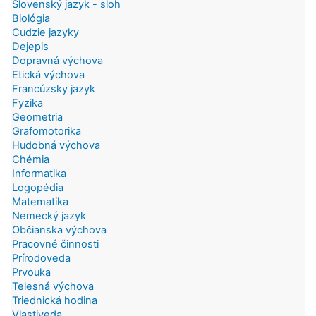
Slovenský jazyk - sloh
Biológia
Cudzie jazyky
Dejepis
Dopravná výchova
Etická výchova
Francúzsky jazyk
Fyzika
Geometria
Grafomotorika
Hudobná výchova
Chémia
Informatika
Logopédia
Matematika
Nemecký jazyk
Občianska výchova
Pracovné činnosti
Prírodoveda
Prvouka
Telesná výchova
Triednická hodina
Vlastiveda