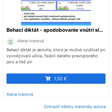
Behací diktát - spodobovanie vnútri slova
Alena Ivanová
Behací diktát je aktivita, ktorú je možné využívať pri
vyvodzovaní učiva, fixácii daného pravopisného
javu a tiež pri
1,50 €
Alena Ivanová
Zobraziť všetky materiály autora