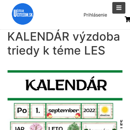
Skočiť
na
Menu
Prihlásenie
hlavný
uživatelsk
obsah
KALENDÁR výzdoba
účtu
triedy k téme LES