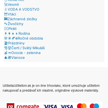
🚀Vesmír
💧VODA A VODSTVO
🦉Vtáci
🚒Záchranné zložky
🐾Živočíchy
🏴‍☠️Piráti
👨‍👩‍👧‍👦Rodina
🌸☀️🍂❄️Ročné obdobia
🏖️Prázdniny
🎅👹Čerti / Svätý Mikuláš
🍎🥕Ovocie - zelenina
🎄🎁Vianoce
UčiteliaUčiteľom.sk je on-line trhovisko, ktoré umožňuje učiteľom
nakupovať a predávať ich vlastné, originálne výukové materiály.