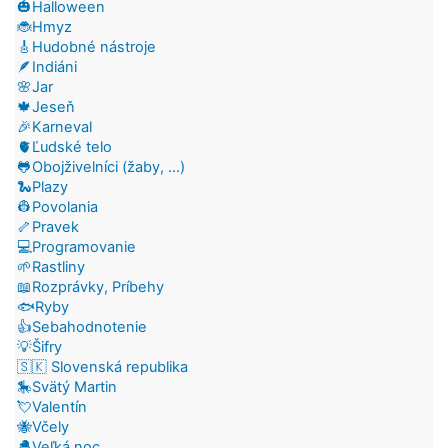
🎃Halloween
🐞Hmyz
🎸Hudobné nástroje
🪶Indiáni
🌸Jar
🍁Jeseň
🎉Karneval
🫀Ľudské telo
🐸Obojživelníci (žaby, ...)
🐍Plazy
👷Povolania
🦴Pravek
💻Programovanie
🌱Rastliny
📖Rozprávky, Príbehy
🐟Ryby
👍Sebahodnotenie
💡Šifry
🇸🇰 Slovenská republika
🎠Svätý Martin
💘Valentín
🐝Včely
🐣Veľká noc