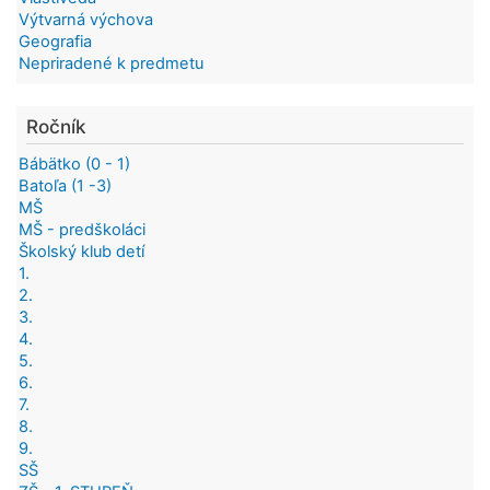
Výtvarná výchova
Geografia
Nepriradené k predmetu
Ročník
Bábätko (0 - 1)
Batoľa (1 -3)
MŠ
MŠ - predškoláci
Školský klub detí
1.
2.
3.
4.
5.
6.
7.
8.
9.
SŠ