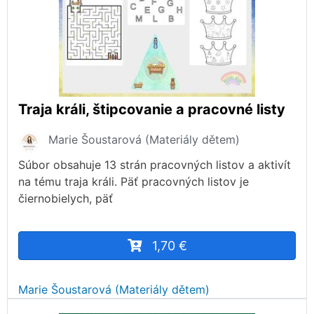
Traja králi, štipcovanie a pracovné listy
Marie Šoustarová (Materiály dětem)
Súbor obsahuje 13 strán pracovných listov a aktivít
na tému traja králi. Päť pracovných listov je
čiernobielych, päť
1,70 €
Marie Šoustarová (Materiály dětem)