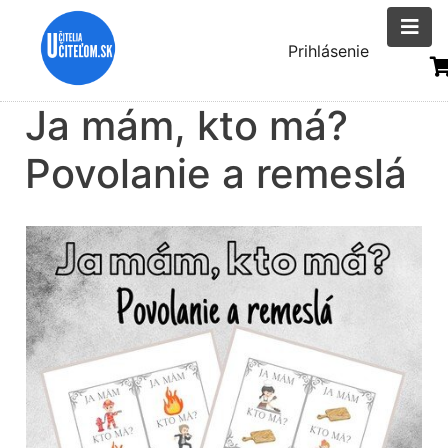
Skočiť
na
Menu
Prihlásenie
hlavný
uživatelsk
obsah
Ja mám, kto má?
účtu
Povolanie a remeslá