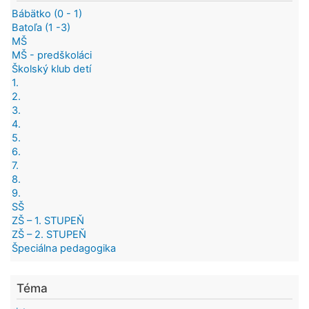
Bábätko (0 - 1)
Batoľa (1 -3)
MŠ
MŠ - predškoláci
Školský klub detí
1.
2.
3.
4.
5.
6.
7.
8.
9.
SŠ
ZŠ – 1. STUPEŇ
ZŠ – 2. STUPEŇ
Špeciálna pedagogika
Téma