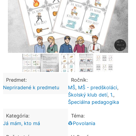
Predmet:
Ročník:
Nepriradené k predmetu
MŠ
,
MŠ - predškoláci
,
Školský klub detí
,
1.
,
Špeciálna pedagogika
Kategória:
Téma:
Já mám, kto má
👷Povolania