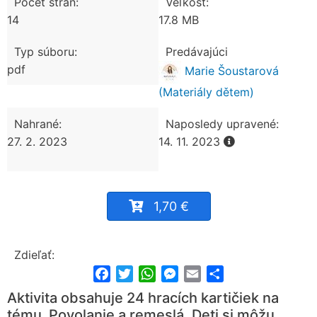
Počet strán:
Veľkosť:
14
17.8 MB
Typ súboru:
Predávajúci
pdf
Marie Šoustarová
(Materiály dětem)
Nahrané:
Naposledy upravené:
27. 2. 2023
14. 11. 2023
1,70 €
Zdieľať:
Facebook
Twitter
WhatsApp
Messenger
Email
Share
Aktivita obsahuje 24 hracích kartičiek na
tému Povolanie a remeslá. Deti si môžu