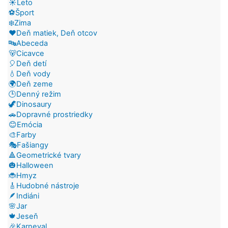
☀️Leto
⚽Šport
❄️Zima
❤️Deň matiek, Deň otcov
🔤Abeceda
🐻Cicavce
🎈Deň detí
💧Deň vody
🌍Deň zeme
🕒Denný režim
🦖Dinosaury
🚗Dopravné prostriedky
😊Emócia
🎨Farby
🎭Fašiangy
🔺Geometrické tvary
🎃Halloween
🐞Hmyz
🎸Hudobné nástroje
🪶Indiáni
🌸Jar
🍁Jeseň
🎉Karneval