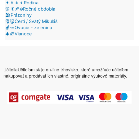
👨‍👩‍👧‍👦Rodina
🌸☀️🍂❄️Ročné obdobia
🏖️Prázdniny
🎅👹Čerti / Svätý Mikuláš
🍎🥕Ovocie - zelenina
🎄🎁Vianoce
UčiteliaUčiteľom.sk je on-line trhovisko, ktoré umožňuje učiteľom
nakupovať a predávať ich vlastné, originálne výukové materiály.