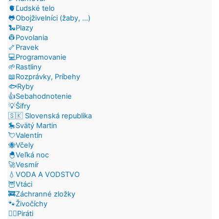
🫀Ľudské telo
🐸Obojživelníci (žaby, ...)
🐍Plazy
👷Povolania
🦴Pravek
💻Programovanie
🌱Rastliny
📖Rozprávky, Príbehy
🐟Ryby
👍Sebahodnotenie
💡Šifry
🇸🇰 Slovenská republika
🎠Svätý Martin
💘Valentín
🐝Včely
🐣Veľká noc
🚀Vesmír
💧VODA A VODSTVO
🦉Vtáci
🚒Záchranné zložky
🐾Živočíchy
🏴‍☠️Piráti