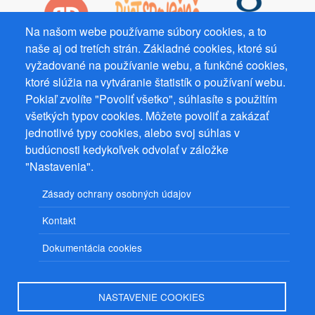
Na našom webe používame súbory cookies, a to
naše aj od tretích strán. Základné cookies, ktoré sú
vyžadované na používanie webu, a funkčné cookies,
Prevádzkovateľ: Mgr. Bc. Žaneta Radimecká, MBA, Ostrov 256, 561
22 Ostrov, IČ 08993033, DIČ CZ9161263958
ktoré slúžia na vytváranie štatistík o používaní webu.
Pokiaľ zvolíte "Povoliť všetko", súhlasíte s použitím
© 2026
PuzzleWebs
s.r.o.
všetkých typov cookies. Môžete povoliť a zakázať
jednotlivé typy cookies, alebo svoj súhlas v
budúcnosti kedykoľvek odvolať v záložke
"Nastavenia".
Zásady ochrany osobných údajov
Kontakt
Dokumentácia cookies
NASTAVENIE COOKIES