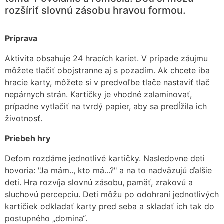
rozšíriť slovnú zásobu hravou formou.
Príprava
Aktivita obsahuje 24 hracích kariet. V prípade záujmu
môžete tlačiť obojstranne aj s pozadím. Ak chcete iba
hracie karty, môžete si v predvoľbe tlače nastaviť tlač
nepárnych strán. Kartičky je vhodné zalaminovať,
prípadne vytlačiť na tvrdý papier, aby sa predĺžila ich
životnosť.
Priebeh hry
Deťom rozdáme jednotlivé kartičky. Nasledovne deti
hovoria: "Ja mám.., kto má...?" a na to nadväzujú ďalšie
deti. Hra rozvíja slovnú zásobu, pamäť, zrakovú a
sluchovú percepciu. Deti môžu po odohraní jednotlivých
kartičiek odkladať karty pred seba a skladať ich tak do
postupného „domina“.