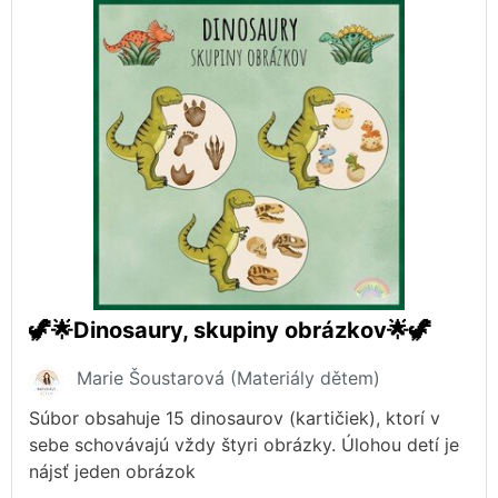
🦖🌟Dinosaury, skupiny obrázkov🌟🦖
Marie Šoustarová (Materiály dětem)
Súbor obsahuje 15 dinosaurov (kartičiek), ktorí v
sebe schovávajú vždy štyri obrázky. Úlohou detí je
nájsť jeden obrázok