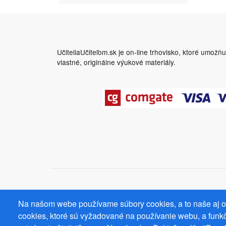
UčiteliaUčiteľom.sk je on-line trhovisko, ktoré umožň
vlastné, originálne výukové materiály.
Na našom webe používame súbory cookies, a to naše aj od
cookies, ktoré sú vyžadované na používanie webu, a funkč