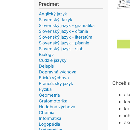
Predmet
Anglický jazyk
Slovenský Jazyk
Slovenský jazyk - gramatika
Slovenský jazyk - čítanie
Slovenský jazyk - literatúra
Slovenský jazyk - písanie
Slovenský jazyk - sloh
Biológia
Cudzie jazyky
Dejepis
Dopravná výchova
Etická výchova
Chceš si
Francúzsky jazyk
Fyzika
ak
Geometria
Grafomotorika
ke
Hudobná výchova
ko
Chémia
ic
Informatika
ak
Logopédia