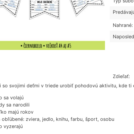
Typ súbo
Predávaj
Nahrané:
Naposled
Zdieľať:
 so svojimi deťmi v triede urobiť pohodovú aktivitu, kde ti 
o sa volajú
dy sa narodili
ľko majú rokov
h obľúbené: zviera, jedlo, knihu, farbu, šport, osobu
o vyzerajú