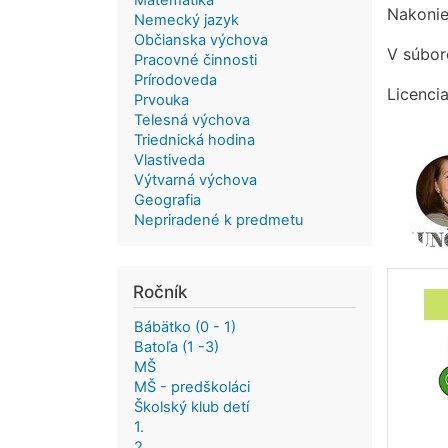
Matematika
Nakonie
Nemecký jazyk
Občianska výchova
V súbore
Pracovné činnosti
Prírodoveda
Licencia
Prvouka
Telesná výchova
Triednická hodina
Vlastiveda
Výtvarná výchova
Geografia
Nepriradené k predmetu
Ročník
Bábätko (0 - 1)
Batoľa (1 -3)
MŠ
MŠ - predškoláci
Školský klub detí
1.
2.