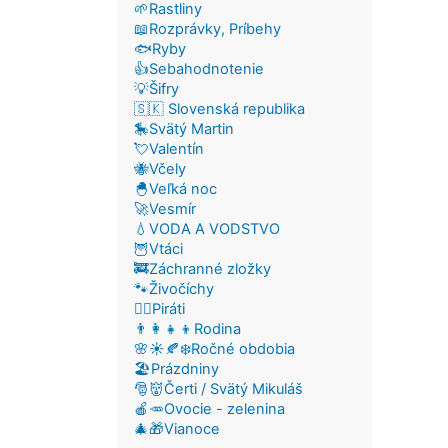
🌱Rastliny
📖Rozprávky, Príbehy
🐟Ryby
👍Sebahodnotenie
💡Šifry
🇸🇰 Slovenská republika
🎠Svätý Martin
💘Valentín
🐝Včely
🐣Veľká noc
🚀Vesmír
💧VODA A VODSTVO
🦉Vtáci
🚒Záchranné zložky
🐾Živočíchy
🏴‍☠️Piráti
👨‍👩‍👧‍👦Rodina
🌸☀️🍂❄️Ročné obdobia
🏖️Prázdniny
🎅👹Čerti / Svätý Mikuláš
🍎🥕Ovocie - zelenina
🎄🎁Vianoce