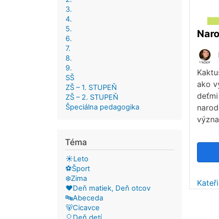
3.
4.
5.
6.
7.
8.
9.
Kaktu
SŠ
ako v
ZŠ – 1. STUPEŇ
deťmi
ZŠ – 2. STUPEŇ
Špeciálna pedagogika
narod
význa
Téma
☀️Leto
⚽Šport
❄️Zima
Kateř
❤️Deň matiek, Deň otcov
🔤Abeceda
🐻Cicavce
🎈Deň detí