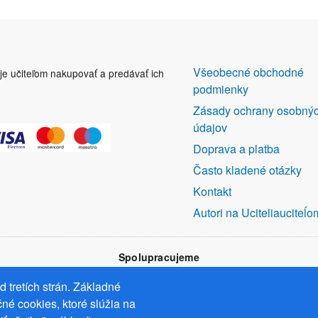
DALŠÍ
Všeobecné obchodné
uje učiteľom nakupovať a predávať ich
ODKAZY
podmienky
Zásady ochrany osobný
údajov
Doprava a platba
Často kladené otázky
Kontakt
Autori na Uciteliauciteĺo
Spolupracujeme
 tretích strán. Základné
né cookies, ktoré slúžia na