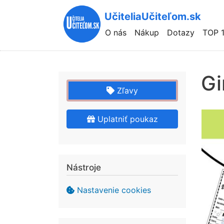
UčiteliaUčiteľom.sk
Hlavní
O nás
Nákup
Dotazy
TOP 
navigace
Gi
Zľavy
Uplatniť poukaz
Nástroje
Nastavenie cookies