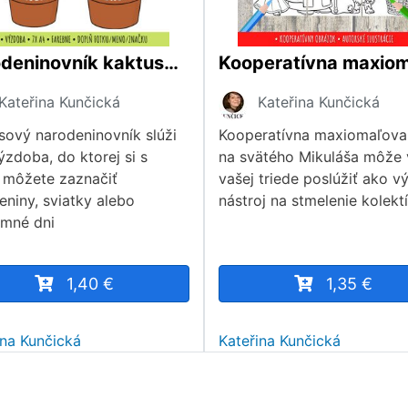
Narodeninovník kaktusy - výzdoba
Kateřina Kunčická
Kateřina Kunčická
sový narodeninovník slúži
Kooperatívna maxiomaľova
ýzdoba, do ktorej si s
na svätého Mikuláša môže
 môžete zaznačiť
vašej triede poslúžiť ako v
eniny, sviatky alebo
nástroj na stmelenie kolekt
mné dni
1,40 €
1,35 €
ina Kunčická
Kateřina Kunčická