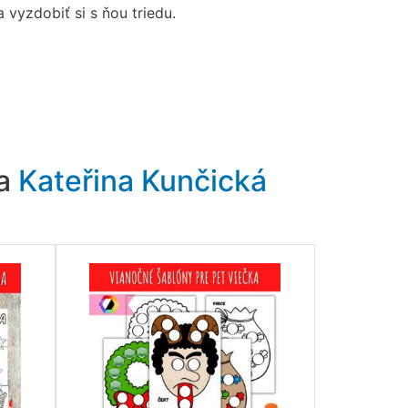
 vyzdobiť si s ňou triedu.
ra
Kateřina Kunčická