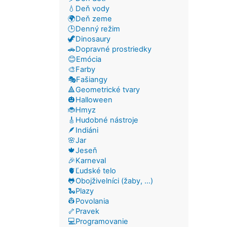
💧Deň vody
🌍Deň zeme
🕒Denný režim
🦖Dinosaury
🚗Dopravné prostriedky
😊Emócia
🎨Farby
🎭Fašiangy
🔺Geometrické tvary
🎃Halloween
🐞Hmyz
🎸Hudobné nástroje
🪶Indiáni
🌸Jar
🍁Jeseň
🎉Karneval
🫀Ľudské telo
🐸Obojživelníci (žaby, ...)
🐍Plazy
👷Povolania
🦴Pravek
💻Programovanie