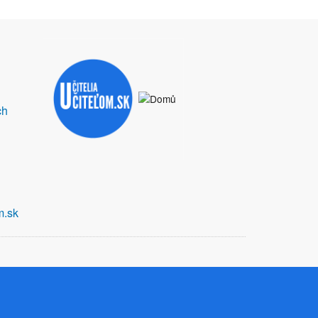
ch
m.sk