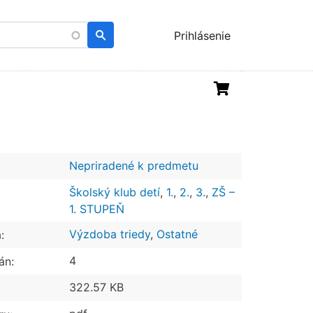
Menu
Prihlásenie
uživatelského
účtu
Nepriradené k predmetu
Školský klub detí
,
1.
,
2.
,
3.
,
ZŠ –
1. STUPEŇ
Výzdoba triedy
,
Ostatné
:
4
án:
322.57 KB