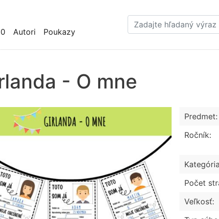
Skočiť
na
hlavný
10
Autori
Poukazy
obsah
rlanda - O mne
Predmet:
Ročník:
Kategória
Počet str
Veľkosť: