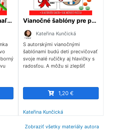
Kooperatívna maxiomaľovanka – Mikuláš, čert a anjel
Vianočné šablóny pre pet viečka
Kateřina Kunčická
nka
S autorskými vianočnými
 vo
šablónami budú deti precvičovať
ýborný
svoje malé ručičky aj hlavičky s
ívu
radosťou. A môžu si zlepšiť
1,20 €
Kateřina Kunčická
Zobraziť všetky materiály autora