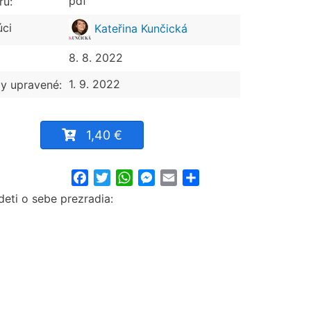
pdf
ru:
úci
Kateřina Kunčická
8. 8. 2022
1. 9. 2022
y upravené:
1,40 €
Facebook
Twitter
WhatsApp
Messenger
Email
Share
deti o sebe prezradia: