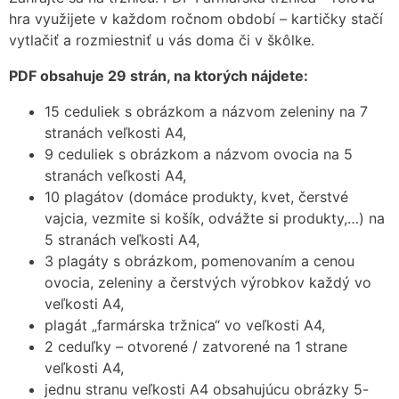
hra využijete v každom ročnom období – kartičky stačí
vytlačiť a rozmiestniť u vás doma či v škôlke.
PDF obsahuje 29 strán, na ktorých nájdete:
15 ceduliek s obrázkom a názvom zeleniny na 7
stranách veľkosti A4,
9 ceduliek s obrázkom a názvom ovocia na 5
stranách veľkosti A4,
10 plagátov (domáce produkty, kvet, čerstvé
vajcia, vezmite si košík, odvážte si produkty,…) na
5 stranách veľkosti A4,
3 plagáty s obrázkom, pomenovaním a cenou
ovocia, zeleniny a čerstvých výrobkov každý vo
veľkosti A4,
plagát „farmárska tržnica“ vo veľkosti A4,
2 ceduľky – otvorené / zatvorené na 1 strane
veľkosti A4,
jednu stranu veľkosti A4 obsahujúcu obrázky 5-