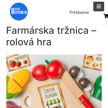
Skočiť
na
Menu
Prihlásenie
hlavný
uživatelsk
obsah
Farmárska tržnica –
účtu
rolová hra