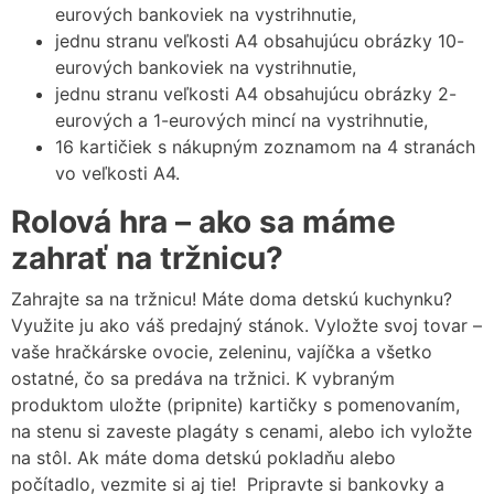
eurových bankoviek na vystrihnutie,
jednu stranu veľkosti A4 obsahujúcu obrázky 10-
eurových bankoviek na vystrihnutie,
jednu stranu veľkosti A4 obsahujúcu obrázky 2-
eurových a 1-eurových mincí na vystrihnutie,
16 kartičiek s nákupným zoznamom na 4 stranách
vo veľkosti A4.
Rolová hra – ako sa máme
zahrať na tržnicu?
Zahrajte sa na tržnicu! Máte doma detskú kuchynku?
Využite ju ako váš predajný stánok. Vyložte svoj tovar –
vaše hračkárske ovocie, zeleninu, vajíčka a všetko
ostatné, čo sa predáva na tržnici. K vybraným
produktom uložte (pripnite) kartičky s pomenovaním,
na stenu si zaveste plagáty s cenami, alebo ich vyložte
na stôl.
Ak máte doma detskú pokladňu alebo
počítadlo, vezmite si aj tie!
Pripravte si bankovky a