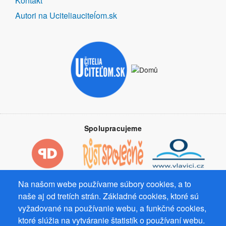
Kontakt
Autori na Uciteliauciteĺom.sk
Spolupracujeme
Na našom webe používame súbory cookies, a to
Prevádzkovateľ: Mgr. Bc. Žaneta Radimecká, MBA, Ostrov 256, 561
naše aj od tretích strán. Základné cookies, ktoré sú
22 Ostrov, IČ 08993033, DIČ CZ9161263958
vyžadované na používanie webu, a funkčné cookies,
© 2026
PuzzleWebs
s.r.o.
ktoré slúžia na vytváranie štatistík o používaní webu.