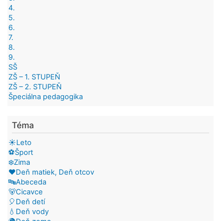
4.
5.
6.
7.
8.
9.
SŠ
ZŠ – 1. STUPEŇ
ZŠ – 2. STUPEŇ
Špeciálna pedagogika
Téma
☀️Leto
⚽Šport
❄️Zima
❤️Deň matiek, Deň otcov
🔤Abeceda
🐻Cicavce
🎈Deň detí
💧Deň vody