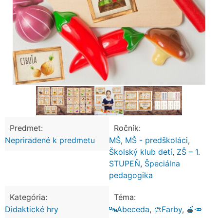
Predmet:
Ročník:
Nepriradené k predmetu
MŠ
,
MŠ - predškoláci
,
Školský klub detí
,
ZŠ – 1.
STUPEŇ
,
Špeciálna
pedagogika
Kategória:
Téma:
Didaktické hry
🔤Abeceda
,
🎨Farby
,
🍎🥕