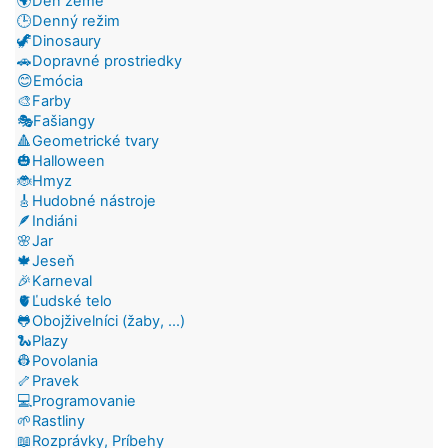
🌍Deň zeme
🕒Denný režim
🦖Dinosaury
🚗Dopravné prostriedky
😊Emócia
🎨Farby
🎭Fašiangy
🔺Geometrické tvary
🎃Halloween
🐞Hmyz
🎸Hudobné nástroje
🪶Indiáni
🌸Jar
🍁Jeseň
🎉Karneval
🫀Ľudské telo
🐸Obojživelníci (žaby, ...)
🐍Plazy
👷Povolania
🦴Pravek
💻Programovanie
🌱Rastliny
📖Rozprávky, Príbehy