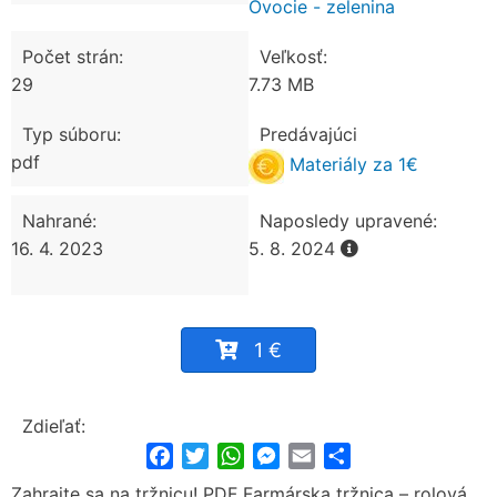
Ovocie - zelenina
Počet strán:
Veľkosť:
29
7.73 MB
Typ súboru:
Predávajúci
pdf
Materiály za 1€
Nahrané:
Naposledy upravené:
16. 4. 2023
5. 8. 2024
1 €
Zdieľať:
Facebook
Twitter
WhatsApp
Messenger
Email
Share
Zahrajte sa na tržnicu! PDF Farmárska tržnica – rolová