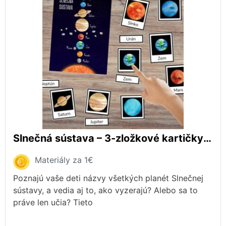
Slnečná sústava – 3-zložkové kartičky (montessori)
Materiály za 1€
Poznajú vaše deti názvy všetkých planét Slnečnej
sústavy, a vedia aj to, ako vyzerajú? Alebo sa to
práve len učia? Tieto