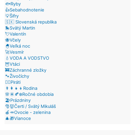
🐟Ryby
👍Sebahodnotenie
💡Šifry
🇸🇰 Slovenská republika
🎠Svätý Martin
💘Valentín
🐝Včely
🐣Veľká noc
🚀Vesmír
💧VODA A VODSTVO
🦉Vtáci
🚒Záchranné zložky
🐾Živočíchy
🏴‍☠️Piráti
👨‍👩‍👧‍👦Rodina
🌸☀️🍂❄️Ročné obdobia
🏖️Prázdniny
🎅👹Čerti / Svätý Mikuláš
🍎🥕Ovocie - zelenina
🎄🎁Vianoce