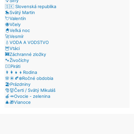
💡Šifry
🇸🇰 Slovenská republika
🎠Svätý Martin
💘Valentín
🐝Včely
🐣Veľká noc
🚀Vesmír
💧VODA A VODSTVO
🦉Vtáci
🚒Záchranné zložky
🐾Živočíchy
🏴‍☠️Piráti
👨‍👩‍👧‍👦Rodina
🌸☀️🍂❄️Ročné obdobia
🏖️Prázdniny
🎅👹Čerti / Svätý Mikuláš
🍎🥕Ovocie - zelenina
🎄🎁Vianoce