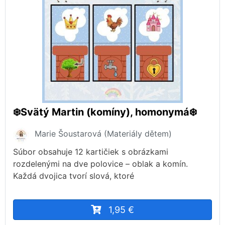
❄️Svätý Martin (komíny), homonymá❄️
Marie Šoustarová (Materiály dětem)
Súbor obsahuje 12 kartičiek s obrázkami
rozdelenými na dve polovice – oblak a komín.
Každá dvojica tvorí slová, ktoré
1,95 €