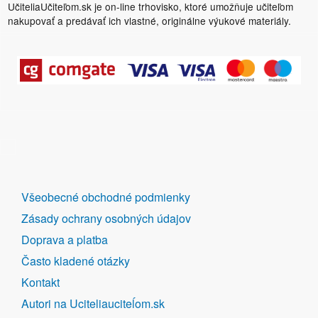
UčiteliaUčiteľom.sk je on-line trhovisko, ktoré umožňuje učiteľom
nakupovať a predávať ich vlastné, originálne výukové materiály.
DALŠÍ
Všeobecné obchodné podmienky
ODKAZY
Zásady ochrany osobných údajov
Doprava a platba
Často kladené otázky
Kontakt
Autori na Uciteliauciteĺom.sk