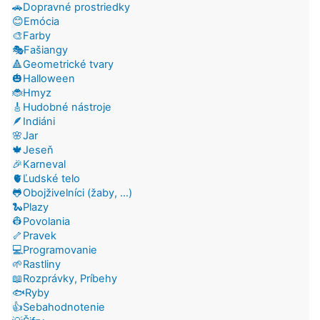
🚗Dopravné prostriedky
😊Emócia
🎨Farby
🎭Fašiangy
🔺Geometrické tvary
🎃Halloween
🐞Hmyz
🎸Hudobné nástroje
🪶Indiáni
🌸Jar
🍁Jeseň
🎉Karneval
🫀Ľudské telo
🐸Obojživelníci (žaby, ...)
🐍Plazy
👷Povolania
🦴Pravek
💻Programovanie
🌱Rastliny
📖Rozprávky, Príbehy
🐟Ryby
👍Sebahodnotenie