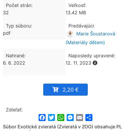
Počet strán:
Veľkosť:
32
13.42 MB
Typ súboru:
Predávajúci
pdf
Marie Šoustarová
(Materiály dětem)
Nahrané:
Naposledy upravené:
6. 6. 2022
12. 11. 2023
2,20 €
Zdieľať:
Facebook
Twitter
WhatsApp
Messenger
Email
Share
Súbor Exotické zvieratá (Zvieratá v ZOO) obsahuje PL