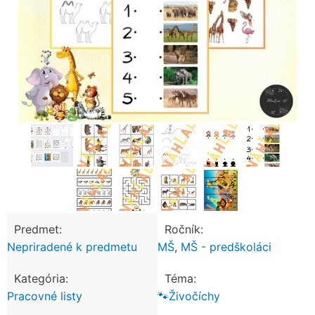
Predmet:
Ročník:
Nepriradené k predmetu
MŠ
,
MŠ - predškoláci
Kategória:
Téma:
Pracovné listy
🐾Živočíchy