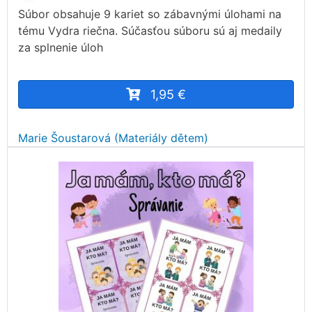
Súbor obsahuje 9 kariet so zábavnými úlohami na
tému Vydra riečna. Súčasťou súboru sú aj medaily
za splnenie úloh
1,95 €
Marie Šoustarová (Materiály dětem)