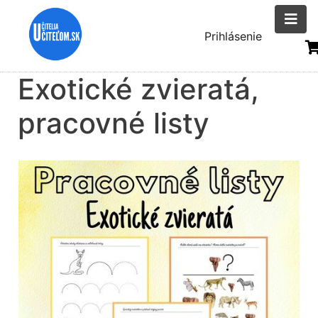
Skočiť
na
Menu
Prihlásenie
hlavný
uživatelsk
obsah
Exotické zvieratá,
účtu
pracovné listy