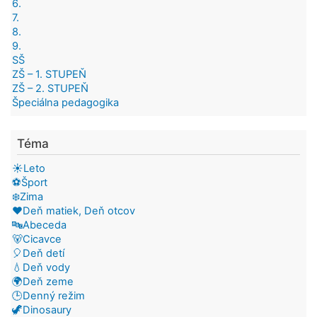
6.
7.
8.
9.
SŠ
ZŠ – 1. STUPEŇ
ZŠ – 2. STUPEŇ
Špeciálna pedagogika
Téma
☀️Leto
⚽Šport
❄️Zima
❤️Deň matiek, Deň otcov
🔤Abeceda
🐻Cicavce
🎈Deň detí
💧Deň vody
🌍Deň zeme
🕒Denný režim
🦖Dinosaury