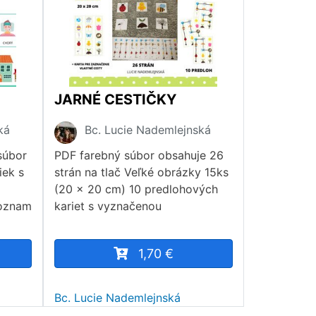
JARNÉ CESTIČKY
ká
Bc. Lucie Nademlejnská
súbor
PDF farebný súbor obsahuje 26
iek s
strán na tlač Veľké obrázky 15ks
(20 x 20 cm) 10 predlohových
Zoznam
kariet s vyznačenou
1,70 €
Bc. Lucie Nademlejnská