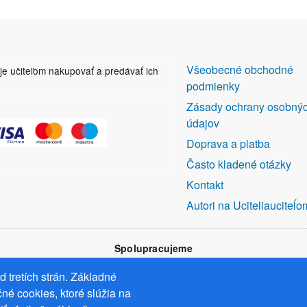
DALŠÍ
Všeobecné obchodné
uje učiteľom nakupovať a predávať ich
ODKAZY
podmienky
Zásady ochrany osobný
údajov
Doprava a platba
Často kladené otázky
Kontakt
Autori na Uciteliauciteĺo
Spolupracujeme
 tretích strán. Základné
né cookies, ktoré slúžia na