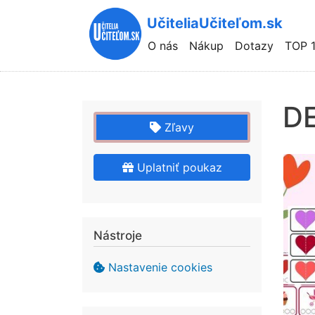
UčiteliaUčiteľom.sk
Hlavní
O nás
Nákup
Dotazy
TOP 
navigace
D
Zľavy
Uplatniť poukaz
Nástroje
Nastavenie cookies