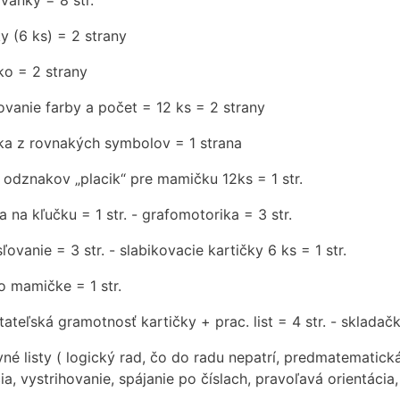
vánky = 8 str.
y (6 ks) = 2 strany
ko = 2 strany
ovanie farby a počet = 12 ks = 2 strany
čka z rovnakých symbolov = 1 strana
č odznakov „placik“ pre mamičku 12ks = 1 str.
a na kľučku = 1 str. - grafomotorika = 3 str.
ľovanie = 3 str. - slabikovacie kartičky 6 ks = 1 str.
o mamičke = 1 str.
tateľská gramotnosť kartičky + prac. list = 4 str. - skladač
vné listy ( logický rad, čo do radu nepatrí, predmatematic
ia, vystrihovanie, spájanie po číslach, pravoľavá orientáci