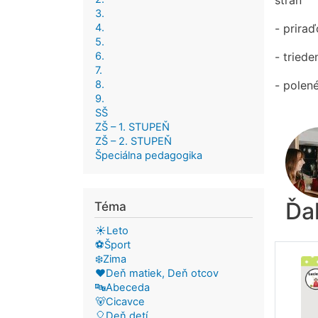
strán
3.
4.
- priraď
5.
6.
- triede
7.
8.
- polené
9.
SŠ
ZŠ – 1. STUPEŇ
ZŠ – 2. STUPEŇ
Špeciálna pedagogika
Ďa
Téma
☀️Leto
⚽Šport
❄️Zima
❤️Deň matiek, Deň otcov
🔤Abeceda
🐻Cicavce
🎈Deň detí