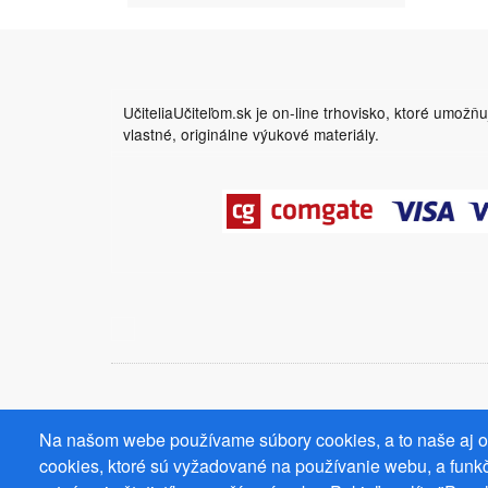
UčiteliaUčiteľom.sk je on-line trhovisko, ktoré umožň
vlastné, originálne výukové materiály.
Na našom webe používame súbory cookies, a to naše aj od
cookies, ktoré sú vyžadované na používanie webu, a funkč