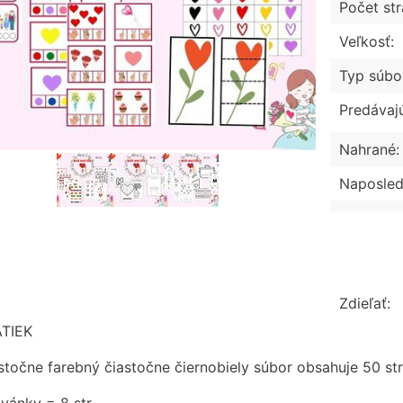
Počet str
Veľkosť:
Typ súbo
Predávaj
Nahrané:
Naposled
Zdieľať:
TIEK
stočne farebný čiastočne čiernobiely súbor obsahuje 50 st