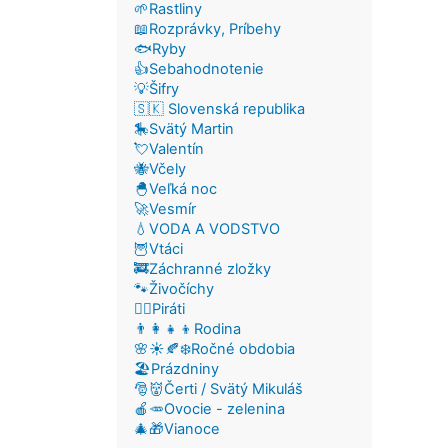
🌱Rastliny
📖Rozprávky, Príbehy
🐟Ryby
👍Sebahodnotenie
💡Šifry
🇸🇰 Slovenská republika
🎠Svätý Martin
💘Valentín
🐝Včely
🐣Veľká noc
🚀Vesmír
💧VODA A VODSTVO
🦉Vtáci
🚒Záchranné zložky
🐾Živočíchy
🏴‍☠️Piráti
👨‍👩‍👧‍👦Rodina
🌸☀️🍂❄️Ročné obdobia
🏖️Prázdniny
🎅👹Čerti / Svätý Mikuláš
🍎🥕Ovocie - zelenina
🎄🎁Vianoce