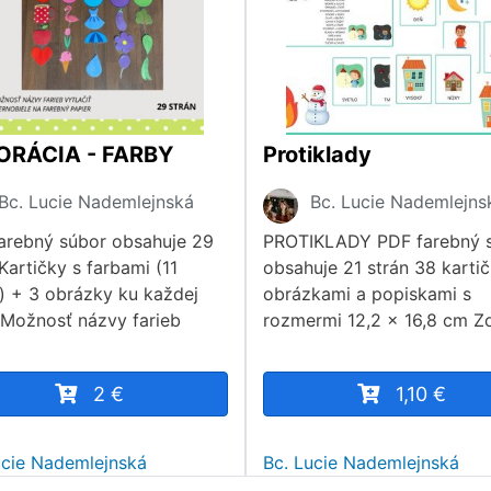
ORÁCIA - FARBY
Protiklady
Bc. Lucie Nademlejnská
Bc. Lucie Nademlejns
arebný súbor obsahuje 29
PROTIKLADY PDF farebný 
Kartičky s farbami (11
obsahuje 21 strán 38 kartič
b) + 3 obrázky ku každej
obrázkami a popiskami s
 Možnosť názvy farieb
rozmermi 12,2 x 16,8 cm 
2 €
1,10 €
ucie Nademlejnská
Bc. Lucie Nademlejnská