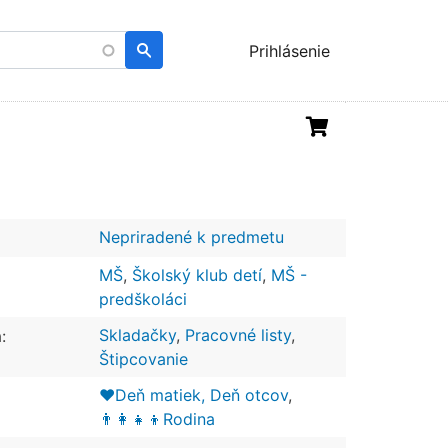
Menu
Prihlásenie
uživatelského
účtu
Nepriradené k predmetu
MŠ
,
Školský klub detí
,
MŠ -
predškoláci
Skladačky
,
Pracovné listy
,
:
Štipcovanie
❤️Deň matiek, Deň otcov
,
👨‍👩‍👧‍👦Rodina