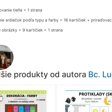
ovanie tieňa = 1 strana
nie srdiečok podľa typu a farby = 16 kartičiek + priraďovac
 obrázky = 9 kartičiek = 1 strana
lšie produkty od autora
Bc. L