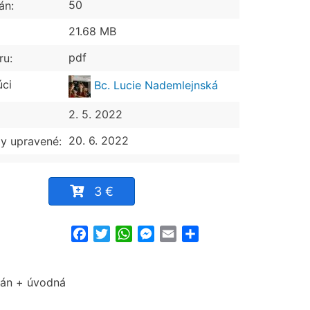
50
án:
21.68 MB
pdf
ru:
úci
Bc. Lucie Nademlejnská
2. 5. 2022
20. 6. 2022
y upravené:
3 €
Facebook
Twitter
WhatsApp
Messenger
Email
Share
rán + úvodná