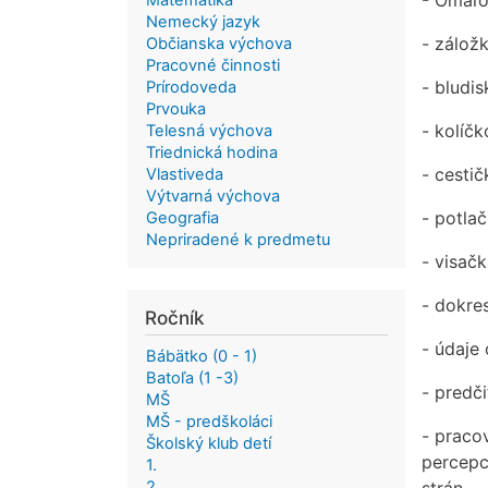
- Omaľo
Matematika
Nemecký jazyk
- záložk
Občianska výchova
Pracovné činnosti
- bludis
Prírodoveda
Prvouka
- kolíčk
Telesná výchova
Triednická hodina
- cesti
Vlastiveda
Výtvarná výchova
- potla
Geografia
Nepriradené k predmetu
- visačk
- dokres
Ročník
- údaje 
Bábätko (0 - 1)
Batoľa (1 -3)
- predči
MŠ
MŠ - predškoláci
- praco
Školský klub detí
percepc
1.
2.