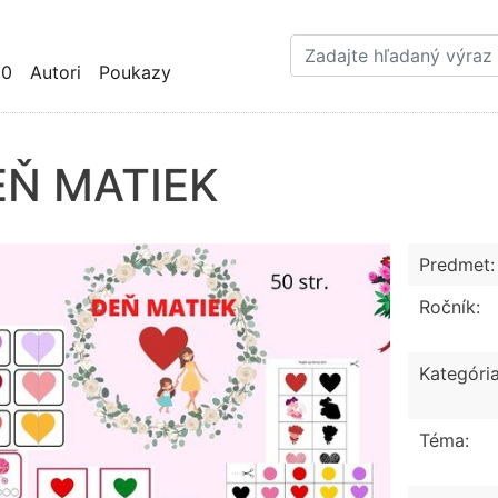
Skočiť
na
hlavný
10
Autori
Poukazy
obsah
EŇ MATIEK
Predmet:
Ročník:
Kategória
Téma: