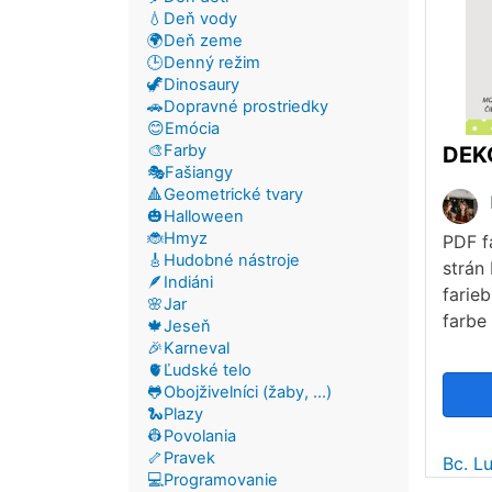
💧Deň vody
🌍Deň zeme
🕒Denný režim
🦖Dinosaury
🚗Dopravné prostriedky
😊Emócia
🎨Farby
DEK
🎭Fašiangy
🔺Geometrické tvary
🎃Halloween
🐞Hmyz
PDF f
🎸Hudobné nástroje
strán 
🪶Indiáni
farie
🌸Jar
farbe
🍁Jeseň
🎉Karneval
🫀Ľudské telo
🐸Obojživelníci (žaby, ...)
🐍Plazy
👷Povolania
🦴Pravek
Bc. L
💻Programovanie