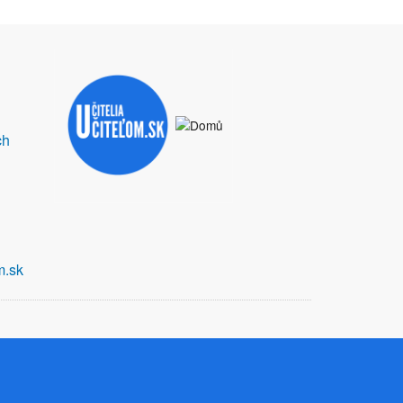
ch
m.sk