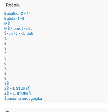
Ročník
Bábätko (0 - 1)
Batoľa (1 -3)
MŠ
MŠ - predškoláci
Školský klub detí
1.
2.
3.
4.
5.
6.
7.
8.
9.
SŠ
ZŠ – 1. STUPEŇ
ZŠ – 2. STUPEŇ
Špeciálna pedagogika