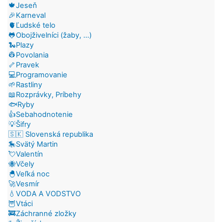
🍁Jeseň
🎉Karneval
🫀Ľudské telo
🐸Obojživelníci (žaby, ...)
🐍Plazy
👷Povolania
🦴Pravek
💻Programovanie
🌱Rastliny
📖Rozprávky, Príbehy
🐟Ryby
👍Sebahodnotenie
💡Šifry
🇸🇰 Slovenská republika
🎠Svätý Martin
💘Valentín
🐝Včely
🐣Veľká noc
🚀Vesmír
💧VODA A VODSTVO
🦉Vtáci
🚒Záchranné zložky