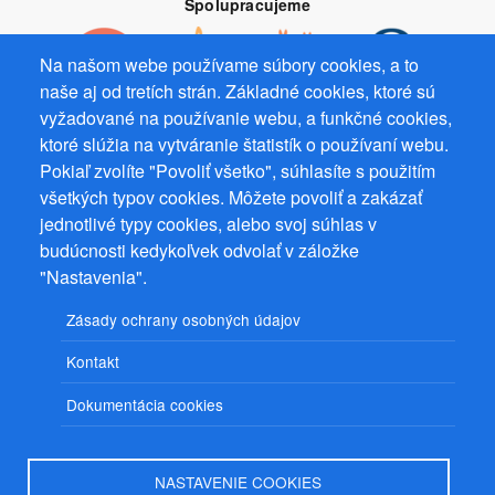
Spolupracujeme
Na našom webe používame súbory cookies, a to
naše aj od tretích strán. Základné cookies, ktoré sú
vyžadované na používanie webu, a funkčné cookies,
Prevádzkovateľ: Mgr. Bc. Žaneta Radimecká, MBA, Ostrov 256, 561
ktoré slúžia na vytváranie štatistík o používaní webu.
22 Ostrov, IČ 08993033, DIČ CZ9161263958
Pokiaľ zvolíte "Povoliť všetko", súhlasíte s použitím
všetkých typov cookies. Môžete povoliť a zakázať
© 2026
PuzzleWebs
s.r.o.
jednotlivé typy cookies, alebo svoj súhlas v
budúcnosti kedykoľvek odvolať v záložke
"Nastavenia".
Zásady ochrany osobných údajov
Kontakt
Dokumentácia cookies
NASTAVENIE COOKIES