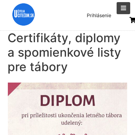
Skočiť
na
Menu
Prihlásenie
hlavný
uživatelsk
obsah
Certifikáty, diplomy
účtu
a spomienkové listy
pre tábory