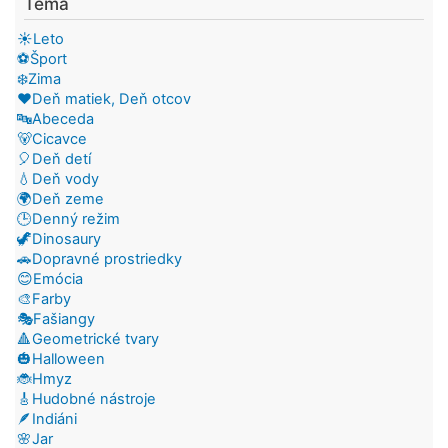
Téma
☀️Leto
⚽Šport
❄️Zima
❤️Deň matiek, Deň otcov
🔤Abeceda
🐻Cicavce
🎈Deň detí
💧Deň vody
🌍Deň zeme
🕒Denný režim
🦖Dinosaury
🚗Dopravné prostriedky
😊Emócia
🎨Farby
🎭Fašiangy
🔺Geometrické tvary
🎃Halloween
🐞Hmyz
🎸Hudobné nástroje
🪶Indiáni
🌸Jar