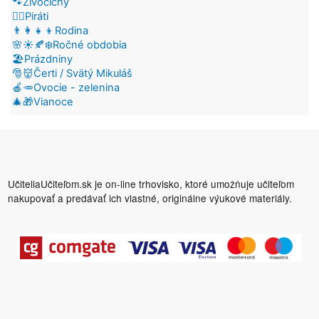
🐾Živočíchy
🏴‍☠️Piráti
👨‍👩‍👧‍👦Rodina
🌸☀️🍂❄️Ročné obdobia
🏖️Prázdniny
🎅👹Čerti / Svätý Mikuláš
🍎🥕Ovocie - zelenina
🎄🎁Vianoce
UčiteliaUčiteľom.sk je on-line trhovisko, ktoré umožňuje učiteľom
nakupovať a predávať ich vlastné, originálne výukové materiály.