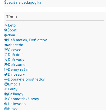
Špeciálna pedagogika
Téma
☀️Leto
⚽Šport
❄️Zima
❤️Deň matiek, Deň otcov
🔤Abeceda
🐻Cicavce
🎈Deň detí
💧Deň vody
🌍Deň zeme
🕒Denný režim
🦖Dinosaury
🚗Dopravné prostriedky
😊Emócia
🎨Farby
🎭Fašiangy
🔺Geometrické tvary
🎃Halloween
🐞Hmyz