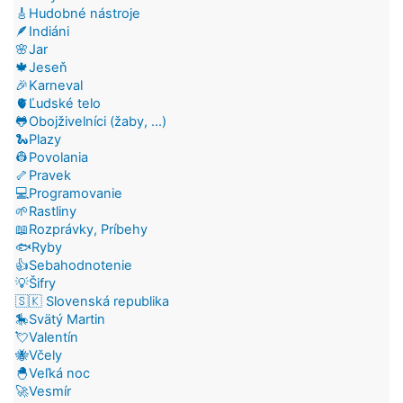
🎸Hudobné nástroje
🪶Indiáni
🌸Jar
🍁Jeseň
🎉Karneval
🫀Ľudské telo
🐸Obojživelníci (žaby, ...)
🐍Plazy
👷Povolania
🦴Pravek
💻Programovanie
🌱Rastliny
📖Rozprávky, Príbehy
🐟Ryby
👍Sebahodnotenie
💡Šifry
🇸🇰 Slovenská republika
🎠Svätý Martin
💘Valentín
🐝Včely
🐣Veľká noc
🚀Vesmír