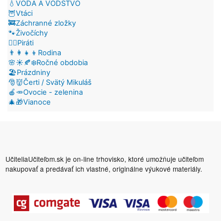
💧VODA A VODSTVO
🦉Vtáci
🚒Záchranné zložky
🐾Živočíchy
🏴‍☠️Piráti
👨‍👩‍👧‍👦Rodina
🌸☀️🍂❄️Ročné obdobia
🏖️Prázdniny
🎅👹Čerti / Svätý Mikuláš
🍎🥕Ovocie - zelenina
🎄🎁Vianoce
UčiteliaUčiteľom.sk je on-line trhovisko, ktoré umožňuje učiteľom
nakupovať a predávať ich vlastné, originálne výukové materiály.