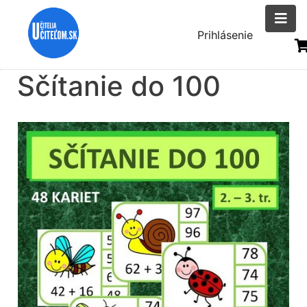
Skočiť
na
Menu
Prihlásenie
hlavný
uživatelsk
obsah
Sčítanie do 100
účtu