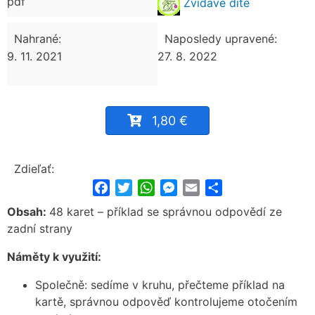
pdf
Zvídavé dítě
Nahrané:
Naposledy upravené:
9. 11. 2021
27. 8. 2022
1,80 €
Zdieľať:
Facebook
Twitter
WhatsApp
Messenger
Email
Share
Obsah:
48 karet – příklad se správnou odpovědí ze
zadní strany
Náměty k využití:
Společně: sedíme v kruhu, přečteme příklad na
kartě, správnou odpověď kontrolujeme otočením