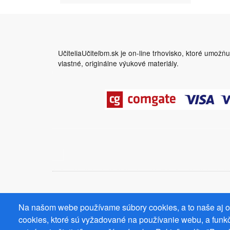
UčiteliaUčiteľom.sk je on-line trhovisko, ktoré umožň
vlastné, originálne výukové materiály.
Na našom webe používame súbory cookies, a to naše aj od
cookies, ktoré sú vyžadované na používanie webu, a funkč