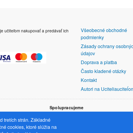
DALŠÍ
Všeobecné obchodné
uje učiteľom nakupovať a predávať ich
ODKAZY
podmienky
Zásady ochrany osobný
údajov
Doprava a platba
Často kladené otázky
Kontakt
Autori na Uciteliauciteĺo
Spolupracujeme
 tretích strán. Základné
né cookies, ktoré slúžia na