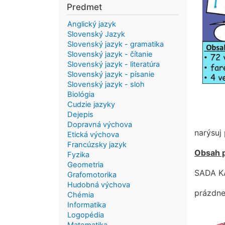
Predmet
Anglický jazyk
Slovenský Jazyk
Slovenský jazyk - gramatika
Slovenský jazyk - čítanie
Slovenský jazyk - literatúra
Slovenský jazyk - písanie
Slovenský jazyk - sloh
Biológia
Cudzie jazyky
Dejepis
Dopravná výchova
narýsuj 
Etická výchova
Francúzsky jazyk
Obsah 
Fyzika
Geometria
SADA K
Grafomotorika
Hudobná výchova
prázdne
Chémia
Informatika
Logopédia