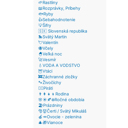
🌱Rastliny
📖Rozprávky, Príbehy
🐟Ryby
👍Sebahodnotenie
💡Šifry
🇸🇰 Slovenská republika
🎠Svätý Martin
💘Valentín
🐝Včely
🐣Veľká noc
🚀Vesmír
💧VODA A VODSTVO
🦉Vtáci
🚒Záchranné zložky
🐾Živočíchy
🏴‍☠️Piráti
👨‍👩‍👧‍👦Rodina
🌸☀️🍂❄️Ročné obdobia
🏖️Prázdniny
🎅👹Čerti / Svätý Mikuláš
🍎🥕Ovocie - zelenina
🎄🎁Vianoce