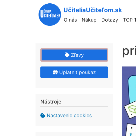
UčiteliaUčiteľom.sk
Hlavní
O nás
Nákup
Dotazy
TOP 
navigace
pr
Zľavy
Uplatniť poukaz
Nástroje
Nastavenie cookies