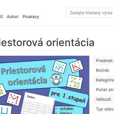
Skočiť
na
hlavný
10
Autori
Poukazy
obsah
iestorová orientácia
Predmet:
Ročník:
Kategória
Počet str
Veľkosť:
Typ súbo