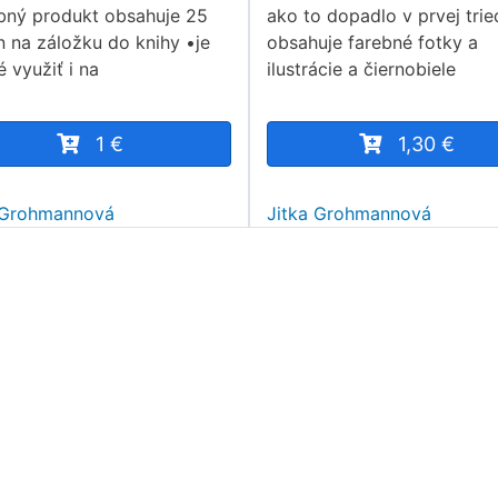
bný produkt obsahuje 25
ako to dopadlo v prvej trie
n na záložku do knihy •je
obsahuje farebné fotky a
 využiť i na
ilustrácie a čiernobiele
1 €
1,30 €
 Grohmannová
Jitka Grohmannová