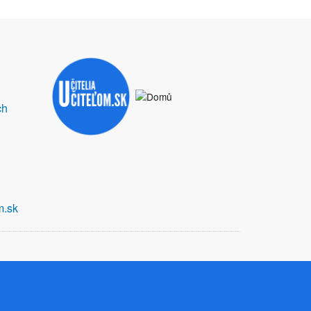
ch
m.sk