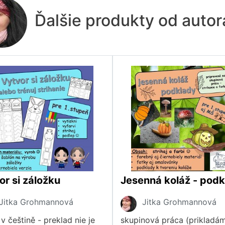
Ďalšie produkty od auto
or si záložku
Jesenná koláž - pod
Jitka Grohmannová
Jitka Grohmannová
v češtině - preklad nie je
skupinová práca (prikladám