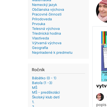
Matematika
Nemecký jazyk
Občianska výchova
Pracovné činnosti
Prírodoveda
Prvouka
Telesná výchova
Triednická hodina
Vlastiveda
Výtvarná výchova
Geografia
Nepriradené k predmetu
Ročník
Bábätko (0 - 1)
Batoľa (1 -3)
vytv
MŠ
MŠ - predškoláci
Školský klub detí
1.
popis 
2.