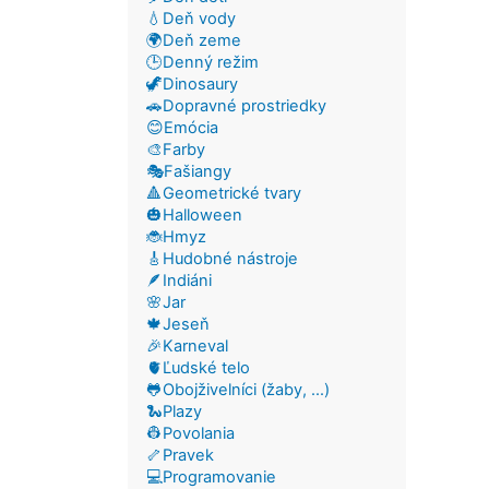
💧Deň vody
🌍Deň zeme
🕒Denný režim
🦖Dinosaury
🚗Dopravné prostriedky
😊Emócia
🎨Farby
🎭Fašiangy
🔺Geometrické tvary
🎃Halloween
🐞Hmyz
🎸Hudobné nástroje
🪶Indiáni
🌸Jar
🍁Jeseň
🎉Karneval
🫀Ľudské telo
🐸Obojživelníci (žaby, ...)
🐍Plazy
👷Povolania
🦴Pravek
💻Programovanie