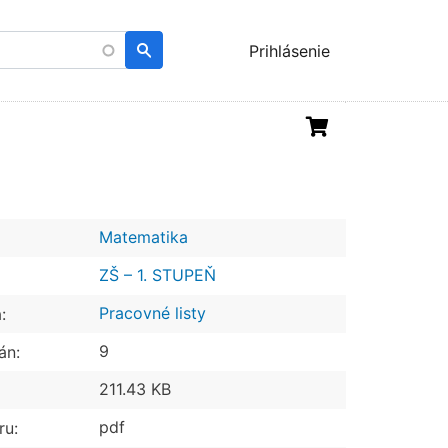
Menu
Prihlásenie
uživatelského
účtu
Matematika
ZŠ – 1. STUPEŇ
Pracovné listy
:
9
án:
211.43 KB
pdf
ru: