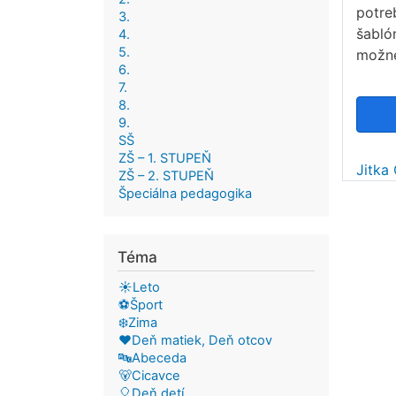
potre
3.
šabló
4.
5.
možné
6.
7.
8.
9.
SŠ
ZŠ – 1. STUPEŇ
Jitka
ZŠ – 2. STUPEŇ
Špeciálna pedagogika
Téma
☀️Leto
⚽Šport
❄️Zima
❤️Deň matiek, Deň otcov
🔤Abeceda
🐻Cicavce
🎈Deň detí