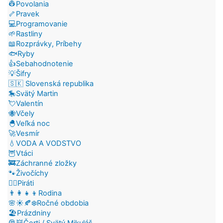
👷Povolania
🦴Pravek
💻Programovanie
🌱Rastliny
📖Rozprávky, Príbehy
🐟Ryby
👍Sebahodnotenie
💡Šifry
🇸🇰 Slovenská republika
🎠Svätý Martin
💘Valentín
🐝Včely
🐣Veľká noc
🚀Vesmír
💧VODA A VODSTVO
🦉Vtáci
🚒Záchranné zložky
🐾Živočíchy
🏴‍☠️Piráti
👨‍👩‍👧‍👦Rodina
🌸☀️🍂❄️Ročné obdobia
🏖️Prázdniny
🎅👹Čerti / Svätý Mikuláš