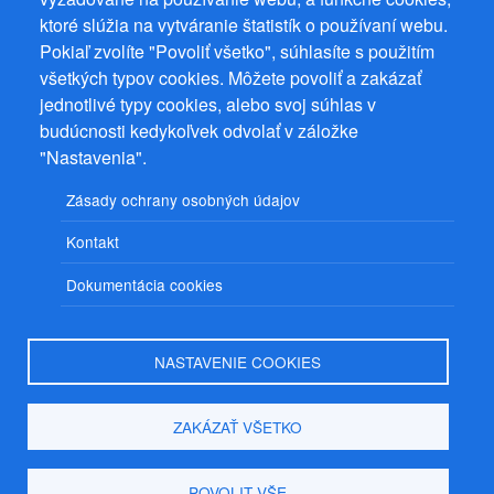
ktoré slúžia na vytváranie štatistík o používaní webu.
Prevádzkovateľ: Mgr. Bc. Žaneta Radimecká, MBA, Ostrov 256, 561
Pokiaľ zvolíte "Povoliť všetko", súhlasíte s použitím
22 Ostrov, IČ 08993033, DIČ CZ9161263958
všetkých typov cookies. Môžete povoliť a zakázať
© 2026
PuzzleWebs
s.r.o.
jednotlivé typy cookies, alebo svoj súhlas v
budúcnosti kedykoľvek odvolať v záložke
"Nastavenia".
Zásady ochrany osobných údajov
Kontakt
Dokumentácia cookies
NASTAVENIE COOKIES
ZAKÁZAŤ VŠETKO
POVOLIT VŠE