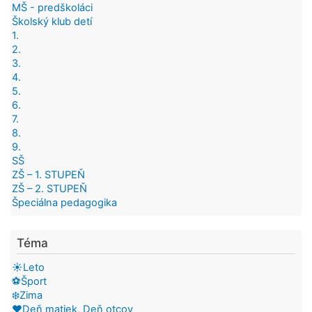
MŠ - predškoláci
Školský klub detí
1.
2.
3.
4.
5.
6.
7.
8.
9.
SŠ
ZŠ – 1. STUPEŇ
ZŠ – 2. STUPEŇ
Špeciálna pedagogika
Téma
☀️Leto
⚽Šport
❄️Zima
❤️Deň matiek, Deň otcov