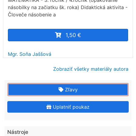
MATEMATIKA - 3. ročník / 4.ročník (opakovanie
násobilky na začiatku šk. roka) Didaktická aktivita -
Človeče násobenie a
1,50 €
Mgr. Soňa Jaššová
Zobraziť všetky materiály autora
Zľavy
Uplatniť poukaz
Nástroje