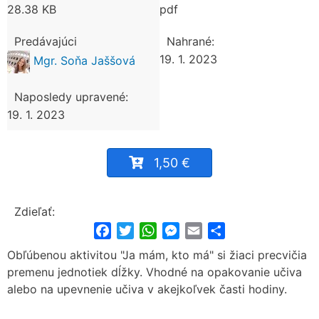
28.38 KB
pdf
Predávajúci
Nahrané:
19. 1. 2023
Mgr. Soňa Jaššová
Naposledy upravené:
19. 1. 2023
1,50 €
Zdieľať:
Facebook
Twitter
WhatsApp
Messenger
Email
Share
Obľúbenou aktivitou "Ja mám, kto má" si žiaci precvičia
premenu jednotiek dĺžky. Vhodné na opakovanie učiva
alebo na upevnenie učiva v akejkoľvek časti hodiny.