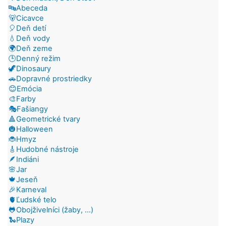
🔤Abeceda
🐻Cicavce
🎈Deň detí
💧Deň vody
🌍Deň zeme
🕒Denný režim
🦖Dinosaury
🚗Dopravné prostriedky
😊Emócia
🎨Farby
🎭Fašiangy
🔺Geometrické tvary
🎃Halloween
🐞Hmyz
🎸Hudobné nástroje
🪶Indiáni
🌸Jar
🍁Jeseň
🎉Karneval
🫀Ľudské telo
🐸Obojživelníci (žaby, ...)
🐍Plazy