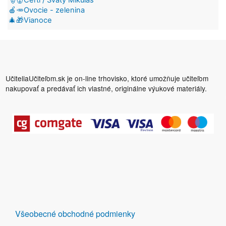
🍎🥕Ovocie - zelenina
🎄🎁Vianoce
UčiteliaUčiteľom.sk je on-line trhovisko, ktoré umožňuje učiteľom
nakupovať a predávať ich vlastné, originálne výukové materiály.
DALŠÍ
Všeobecné obchodné podmienky
ODKAZY