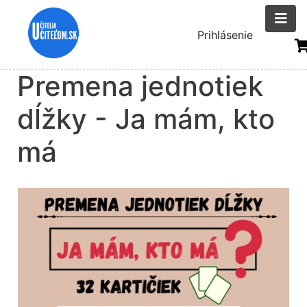
Skočiť
na
Menu
Prihlásenie
hlavný
uživatelsk
obsah
Premena jednotiek
účtu
dĺžky - Ja mám, kto
má