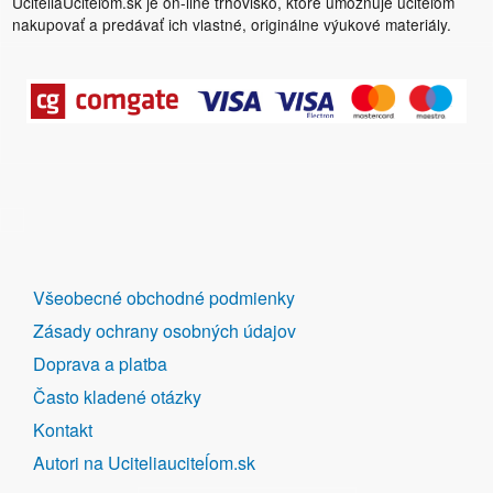
UčiteliaUčiteľom.sk je on-line trhovisko, ktoré umožňuje učiteľom
nakupovať a predávať ich vlastné, originálne výukové materiály.
DALŠÍ
Všeobecné obchodné podmienky
ODKAZY
Zásady ochrany osobných údajov
Doprava a platba
Často kladené otázky
Kontakt
Autori na Uciteliauciteĺom.sk