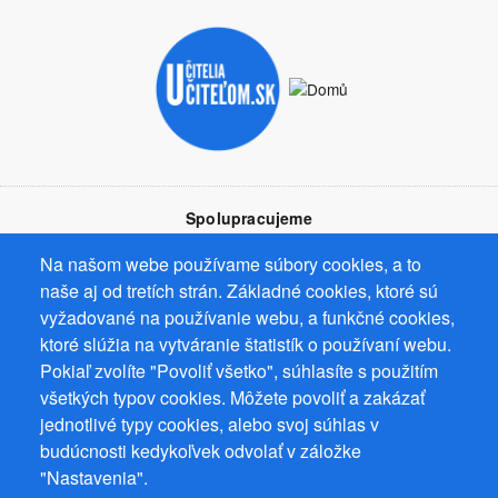
Spolupracujeme
Na našom webe používame súbory cookies, a to
naše aj od tretích strán. Základné cookies, ktoré sú
vyžadované na používanie webu, a funkčné cookies,
ktoré slúžia na vytváranie štatistík o používaní webu.
Prevádzkovateľ: Mgr. Bc. Žaneta Radimecká, MBA, Ostrov 256, 561
Pokiaľ zvolíte "Povoliť všetko", súhlasíte s použitím
22 Ostrov, IČ 08993033, DIČ CZ9161263958
všetkých typov cookies. Môžete povoliť a zakázať
© 2026
PuzzleWebs
s.r.o.
jednotlivé typy cookies, alebo svoj súhlas v
budúcnosti kedykoľvek odvolať v záložke
"Nastavenia".