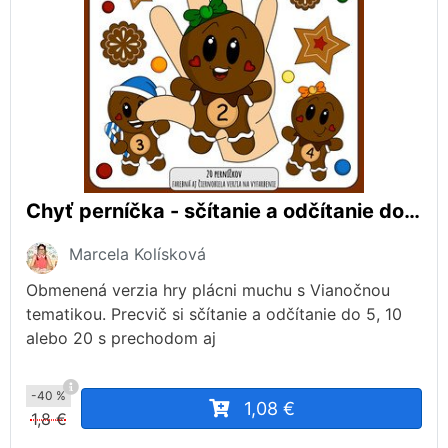
Chyť perníčka - sčítanie a odčítanie do 10 a 20
Marcela Kolísková
Obmenená verzia hry plácni muchu s Vianočnou
tematikou. Precvič si sčítanie a odčítanie do 5, 10
alebo 20 s prechodom aj
-40 %
1,08 €
1,8 €