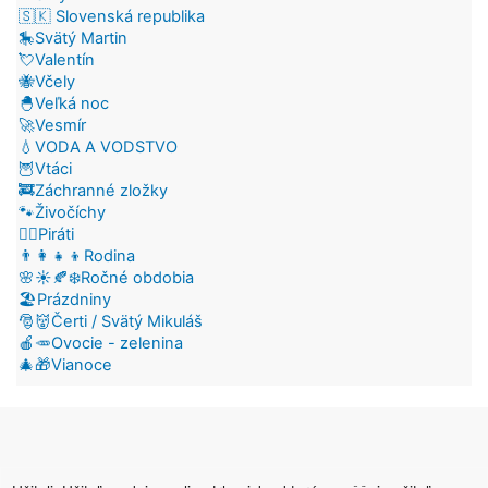
🇸🇰 Slovenská republika
🎠Svätý Martin
💘Valentín
🐝Včely
🐣Veľká noc
🚀Vesmír
💧VODA A VODSTVO
🦉Vtáci
🚒Záchranné zložky
🐾Živočíchy
🏴‍☠️Piráti
👨‍👩‍👧‍👦Rodina
🌸☀️🍂❄️Ročné obdobia
🏖️Prázdniny
🎅👹Čerti / Svätý Mikuláš
🍎🥕Ovocie - zelenina
🎄🎁Vianoce