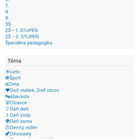
7.
8.
9.
SŠ
ZŠ – 1. STUPEŇ
ZŠ – 2. STUPEŇ
Špeciálna pedagogika
Téma
☀️Leto
⚽Šport
❄️Zima
❤️Deň matiek, Deň otcov
🔤Abeceda
🐻Cicavce
🎈Deň detí
💧Deň vody
🌍Deň zeme
🕒Denný režim
🦖Dinosaury