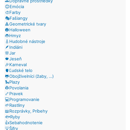
🚗Dopravné prostriedky
😊Emócia
🎨Farby
🎭Fašiangy
🔺Geometrické tvary
🎃Halloween
🐞Hmyz
🎸Hudobné nástroje
🪶Indiáni
🌸Jar
🍁Jeseň
🎉Karneval
🫀Ľudské telo
🐸Obojživelníci (žaby, ...)
🐍Plazy
👷Povolania
🦴Pravek
💻Programovanie
🌱Rastliny
📖Rozprávky, Príbehy
🐟Ryby
👍Sebahodnotenie
💡Šifry