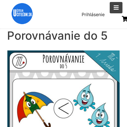
Skočiť
na
Menu
Prihlásenie
hlavný
uživatelsk
obsah
Porovnávanie do 5
účtu